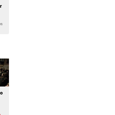
r
US
ko