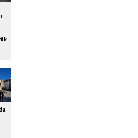
ur
tik
 da