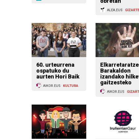
obretan
ALEA.EUS
GIZART
60. urteurrena
Elkarretaratz
ospatuko du
Barakaldon
aurten Hori Baik
izandako hilke
gaitzesteko
AIKOR.EUS
KULTURA
AIKOR.EUS
GIZAR