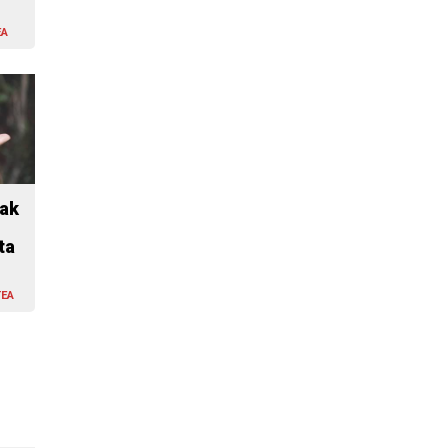
EA
eak
ta
TEA