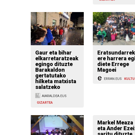
Gaur eta bihar
Eratsundarrek
elkarretaratzeak
ere harrera eg
egingo dituzte
diete Errege
Barakaldon
Magoei
gertatutako
ERRAN.EUS
KULTU
hilketa matxista
salatzeko
AIARALDEA.EUS
GIZARTEA
Markel Meaza
eta Ander Ezei
saritu dituzte