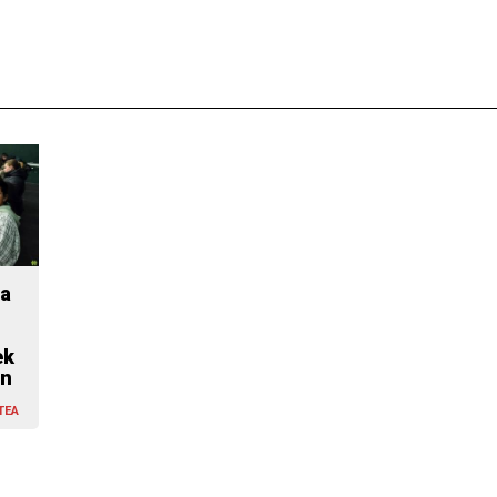
ra
ek
an
TEA