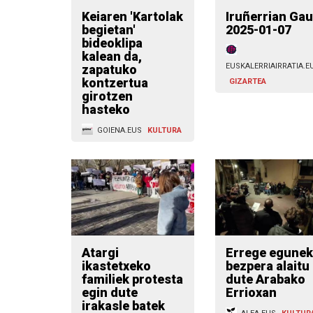
Keiaren 'Kartolak
Iruñerrian Gau
begietan'
2025-01-07
bideoklipa
kalean da,
EUSKALERRIAIRRATIA.E
zapatuko
kontzertua
GIZARTEA
girotzen
hasteko
GOIENA.EUS
KULTURA
Atargi
Errege egune
ikastetxeko
bezpera alaitu
familiek protesta
dute Arabako
egin dute
Errioxan
irakasle batek