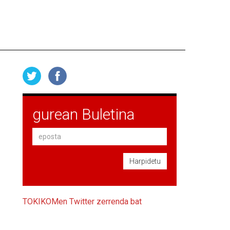
gurean Buletina
Harpidetu
TOKIKOMen Twitter zerrenda bat