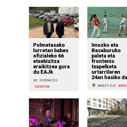
Polmetasako
Imozko eta
lurretan babes
Basaburuko
ofizialeko 66
paleta eta
etxebizitza
frontenis
eraikitzea gura
txapelketa
du EAJk
urtarrilaren
24an hasiko d
GOIENA.EUS
AMEZTI.EUS
KIRO
GIZARTEA