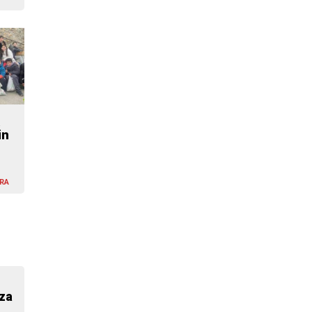
in
RA
za