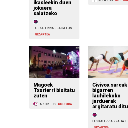
ALEA.EUS
KULTUR
ikasleekin duen
jokaera
salatzeko
EUSKALERRIAIRRATIA.EUS
GIZARTEA
Magoek
Civivox sareak
Txorierri bisitatu
bigarren
zuten
lauhilekoko
jarduerak
AIKOR.EUS
KULTURA
argitaratu ditu
EUSKALERRIAIRRATIA.E
GIZARTEA