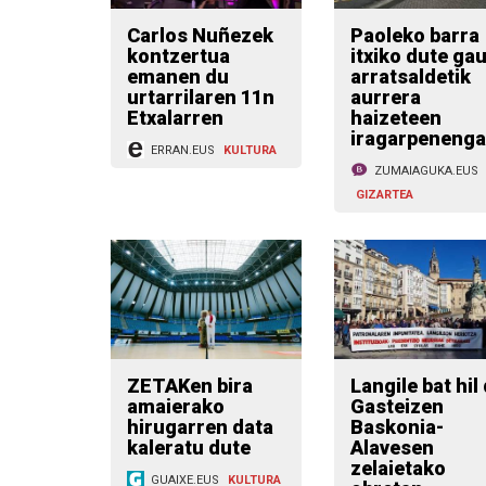
Carlos Nuñezek
Paoleko barra
kontzertua
itxiko dute ga
emanen du
arratsaldetik
urtarrilaren 11n
aurrera
Etxalarren
haizeteen
iragarpenenga
ERRAN.EUS
KULTURA
ZUMAIAGUKA.EUS
GIZARTEA
ZETAKen bira
Langile bat hil
amaierako
Gasteizen
hirugarren data
Baskonia-
kaleratu dute
Alavesen
zelaietako
GUAIXE.EUS
KULTURA