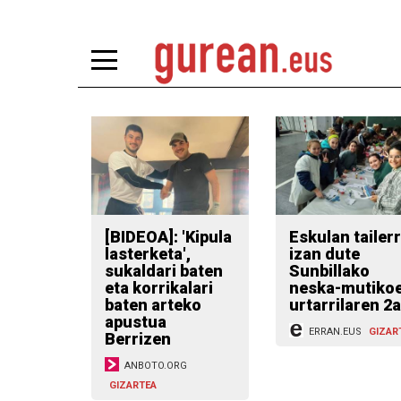
[BIDEOA]: 'Kipula
Eskulan tailer
lasterketa',
izan dute
sukaldari baten
Sunbillako
eta korrikalari
neska-mutiko
baten arteko
urtarrilaren 2
apustua
ERRAN.EUS
GIZAR
Berrizen
ANBOTO.ORG
GIZARTEA