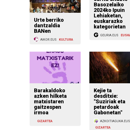
Basozelaiko
2024ko Ipuin
Lehiaketan,
Urte berriko
euskarazko
dantzaldia
kategorietan
BANen
GEURIA.EUS
EUSK
AIKOR.EUS
KULTURA
Barakaldoko
Kejie ta
azken hilketa
desditxie:
matxistaren
"Suziriak eta
gaitzespen
petardoak
irmoa
Gabonetan"
GIZARTEA
AZKOITIAGUKA.EUS
GIZARTEA