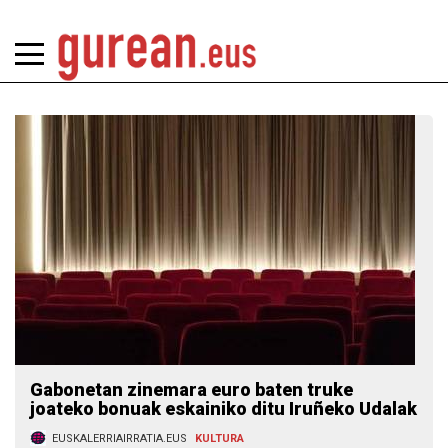
Gabonetan zinemara euro baten truke
joateko bonuak eskainiko ditu Iruñeko Udalak
EUSKALERRIAIRRATIA.EUS
KULTURA