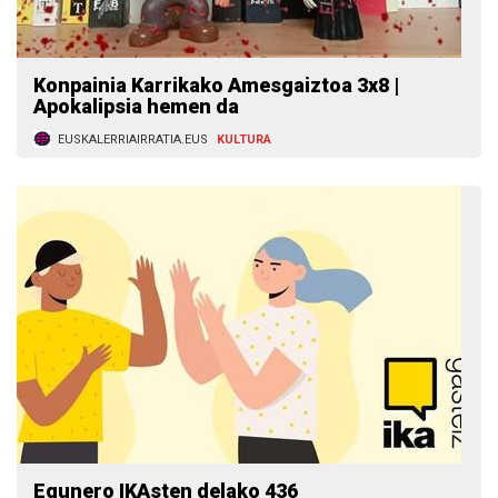
Konpainia Karrikako Amesgaiztoa 3x8 |
Apokalipsia hemen da
EUSKALERRIAIRRATIA.EUS
KULTURA
Egunero IKAsten delako 436