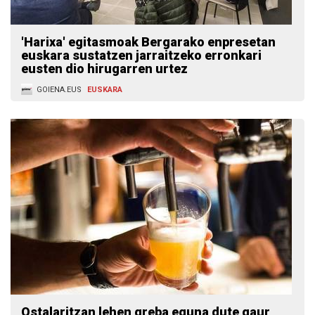
'Harixa' egitasmoak Bergarako enpresetan
euskara sustatzen jarraitzeko erronkari
eusten dio hirugarren urtez
GOIENA.EUS
EUSKARA
Ostalaritzan lehen greba eguna dute gaur