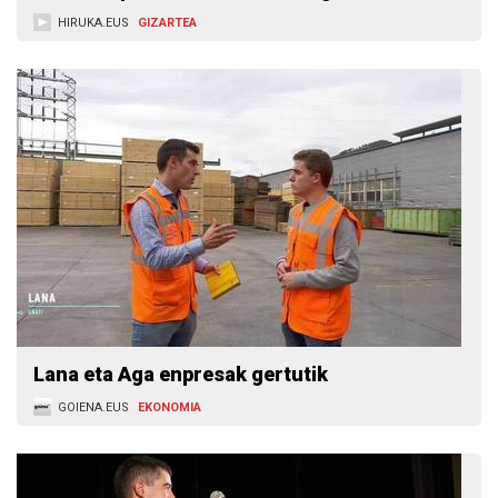
HIRUKA.EUS
GIZARTEA
Lana eta Aga enpresak gertutik
GOIENA.EUS
EKONOMIA