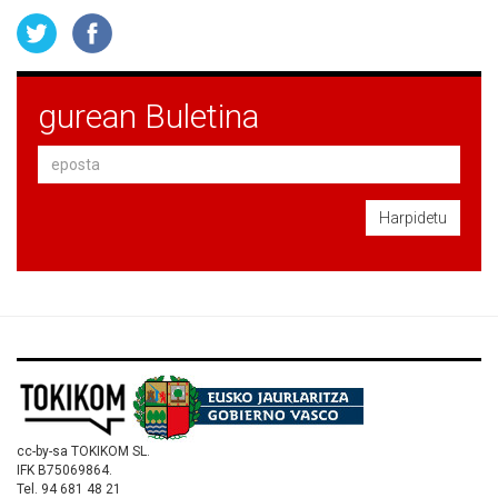
gurean Buletina
Harpidetu
cc-by-sa TOKIKOM SL.
IFK B75069864.
Tel. 94 681 48 21