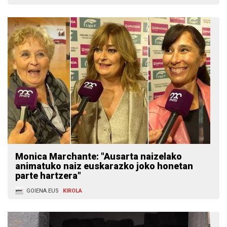
Monica Marchante: "Ausarta naizelako
animatuko naiz euskarazko joko honetan
parte hartzera"
GOIENA.EUS
KIROLA