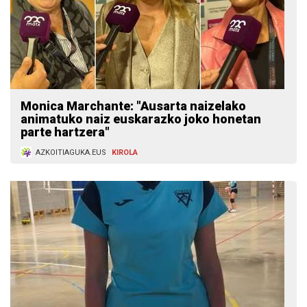
Monica Marchante: "Ausarta naizelako
animatuko naiz euskarazko joko honetan
parte hartzera"
AZKOITIAGUKA.EUS
KIROLA