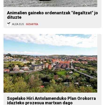
Animalien gaineko ordenantzak "ilegaltzat" jo
dituzte
ALEA.EUS
GIZARTEA
Sopelako Hiri Antolamenduko Plan Orokorra
idazteko prozesua martxan dago