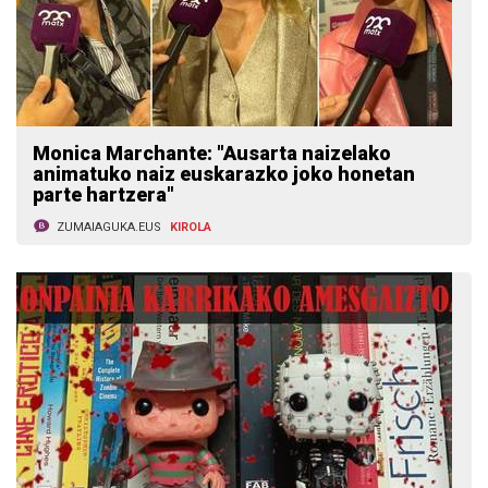
Monica Marchante: "Ausarta naizelako
animatuko naiz euskarazko joko honetan
parte hartzera"
ZUMAIAGUKA.EUS
KIROLA