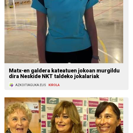
Matx-en galdera kateatuen jokoan murgildu
dira Neskide NKT taldeko jokalariak
AZKOITIAGUKA.EUS
KIROLA