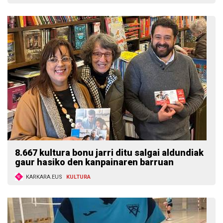
8.667 kultura bonu jarri ditu salgai aldundiak
gaur hasiko den kanpainaren barruan
KARKARA.EUS
KULTURA