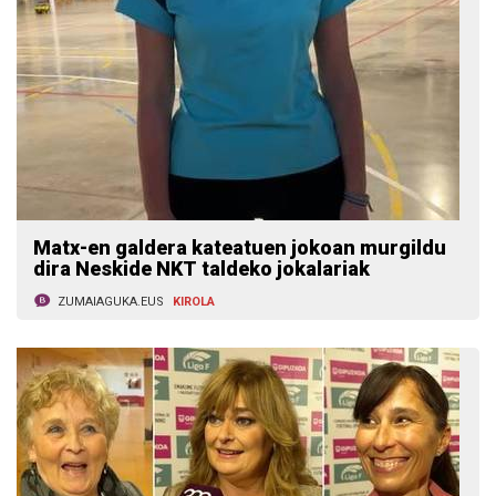
Matx-en galdera kateatuen jokoan murgildu
dira Neskide NKT taldeko jokalariak
ZUMAIAGUKA.EUS
KIROLA