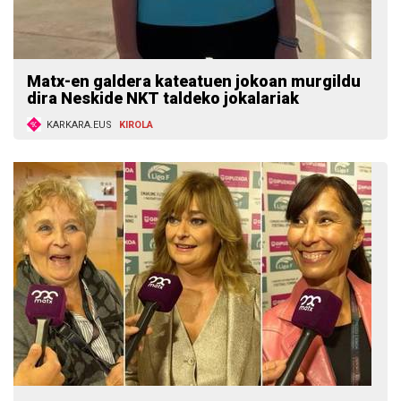
Matx-en galdera kateatuen jokoan murgildu
dira Neskide NKT taldeko jokalariak
KARKARA.EUS
KIROLA