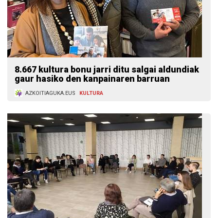
8.667 kultura bonu jarri ditu salgai aldundiak
gaur hasiko den kanpainaren barruan
AZKOITIAGUKA.EUS
KULTURA