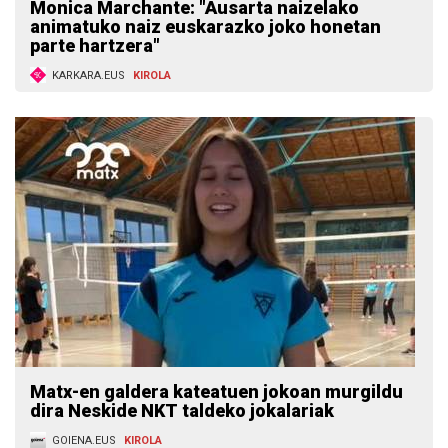
Monica Marchante: "Ausarta naizelako
animatuko naiz euskarazko joko honetan
parte hartzera"
KARKARA.EUS
KIROLA
Matx-en galdera kateatuen jokoan murgildu
dira Neskide NKT taldeko jokalariak
GOIENA.EUS
KIROLA