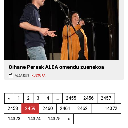
Oihane Pereak ALEA omendu zuenekoa
ALEA.EUS
KULTURA
«
1
2
3
4
...
2455
2456
2457
2458
2459
2460
2461
2462
...
14372
14373
14374
14375
»