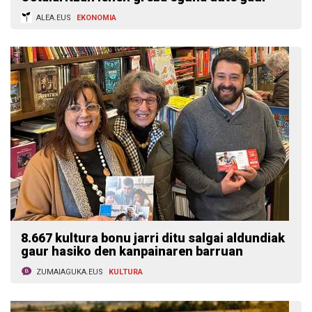
ALEA.EUS
EKONOMIA
8.667 kultura bonu jarri ditu salgai aldundiak
gaur hasiko den kanpainaren barruan
ZUMAIAGUKA.EUS
KULTURA