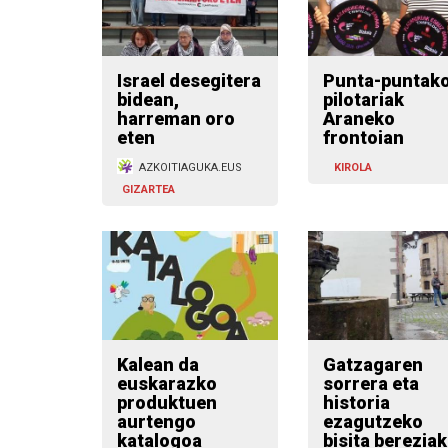
Israel desegitera
Punta-puntak
bidean,
pilotariak
harreman oro
Araneko
eten
frontoian
AZKOITIAGUKA.EUS
KIROLA
GIZARTEA
Kalean da
Gatzagaren
euskarazko
sorrera eta
produktuen
historia
aurtengo
ezagutzeko
katalogoa
bisita bereziak