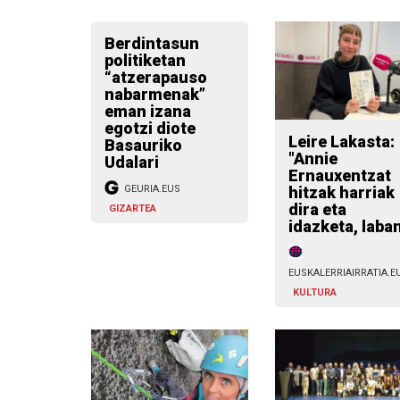
Berdintasun
politiketan
“atzerapauso
nabarmenak”
eman izana
egotzi diote
Leire Lakasta:
Basauriko
"Annie
Udalari
Ernauxentzat
hitzak harriak
GEURIA.EUS
dira eta
GIZARTEA
idazketa, laba
EUSKALERRIAIRRATIA.E
KULTURA