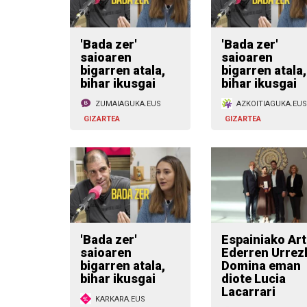
'Bada zer'
'Bada zer'
saioaren
saioaren
bigarren atala,
bigarren atala,
bihar ikusgai
bihar ikusgai
ZUMAIAGUKA.EUS
AZKOITIAGUKA.EUS
GIZARTEA
GIZARTEA
'Bada zer'
Espainiako Art
saioaren
Ederren Urrez
bigarren atala,
Domina eman
bihar ikusgai
diote Lucia
Lacarrari
KARKARA.EUS