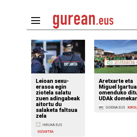
Leioan sexu-
Aretxarte eta
erasoa egin
Miguel Igartua
ziotela salatu
omenduko dit
zuen adingabeak
UDAk domeka
aitortu du
GOIENA.EUS
KIRO
salaketa faltsua
zela
HIRUKA.EUS
GIZARTEA