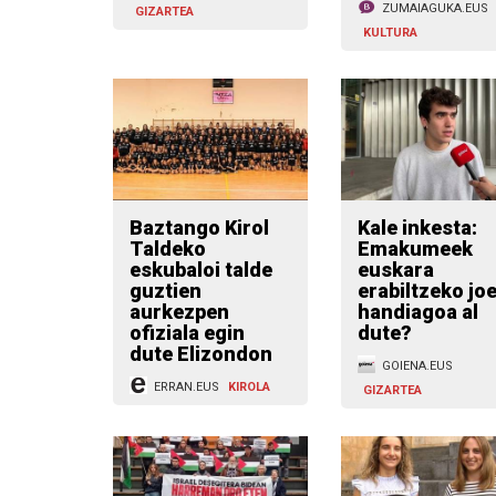
ZUMAIAGUKA.EUS
GIZARTEA
KULTURA
Baztango Kirol
Kale inkesta:
Taldeko
Emakumeek
eskubaloi talde
euskara
guztien
erabiltzeko jo
aurkezpen
handiagoa al
ofiziala egin
dute?
dute Elizondon
GOIENA.EUS
ERRAN.EUS
KIROLA
GIZARTEA