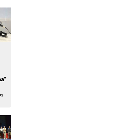
na"
US