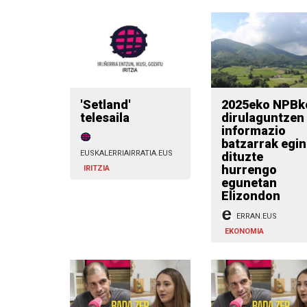
'Setland'
2025eko NPBk
telesaila
dirulaguntzen
informazio
batzarrak egi
EUSKALERRIAIRRATIA.EUS
dituzte
hurrengo
IRITZIA
egunetan
Elizondon
ERRAN.EUS
EKONOMIA