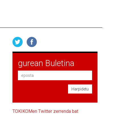
gurean Buletina
Harpidetu
TOKIKOMen Twitter zerrenda bat