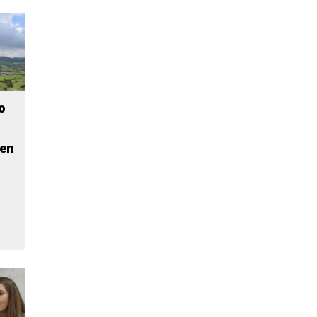
o
nen