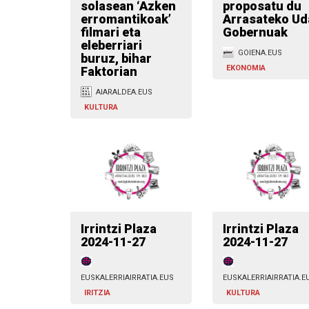
solasean ‘Azken
proposatu du
erromantikoak’
Arrasateko Ud
filmari eta
Gobernuak
eleberriari
GOIENA.EUS
buruz, bihar
EKONOMIA
Faktorian
AIARALDEA.EUS
KULTURA
Irrintzi Plaza
Irrintzi Plaza
2024-11-27
2024-11-27
EUSKALERRIAIRRATIA.EUS
EUSKALERRIAIRRATIA.E
IRITZIA
KULTURA