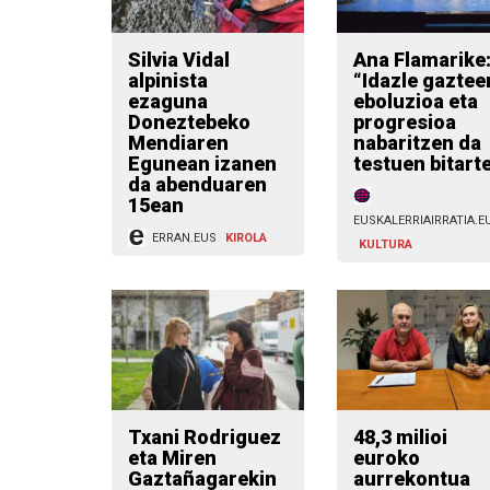
Silvia Vidal
Ana Flamarike
alpinista
“Idazle gaztee
ezaguna
eboluzioa eta
Doneztebeko
progresioa
Mendiaren
nabaritzen da
Egunean izanen
testuen bitart
da abenduaren
15ean
EUSKALERRIAIRRATIA.E
ERRAN.EUS
KIROLA
KULTURA
Txani Rodriguez
48,3 milioi
eta Miren
euroko
Gaztañagarekin
aurrekontua