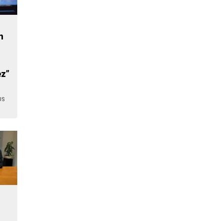
:
n
ez”
US