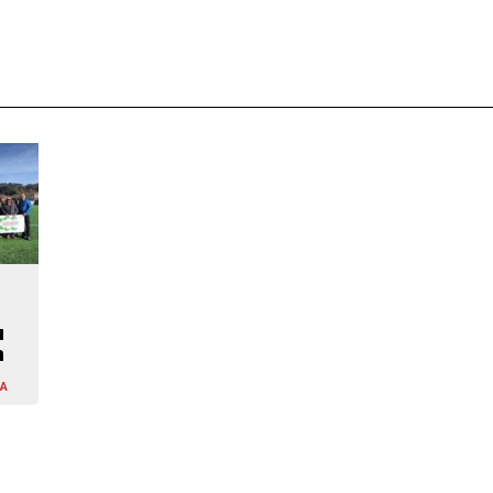
u
n
LA