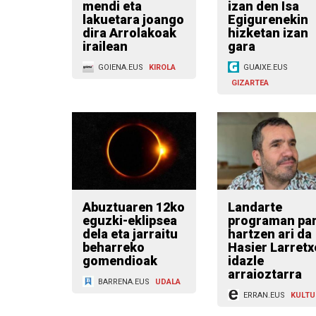
mendi eta
izan den Isa
lakuetara joango
Egigurenekin
dira Arrolakoak
hizketan izan
irailean
gara
GOIENA.EUS
KIROLA
GUAIXE.EUS
GIZARTEA
Abuztuaren 12ko
Landarte
eguzki-eklipsea
programan par
dela eta jarraitu
hartzen ari da
beharreko
Hasier Larretx
gomendioak
idazle
arraioztarra
BARRENA.EUS
UDALA
ERRAN.EUS
KULTU