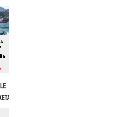
es
o
dia
A