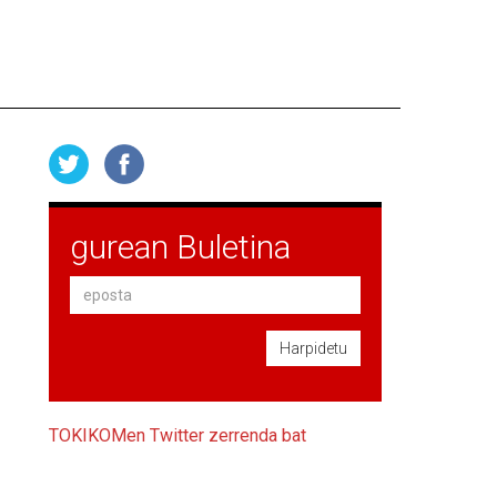
gurean Buletina
Harpidetu
TOKIKOMen Twitter zerrenda bat