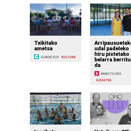
Txikitako
Arripausuetak
ametsa
udal padeleko
hiru pistetako
GUAIXE.EUS
KULTURA
belarra berritu
da
ANBOTO.ORG
GIZARTEA