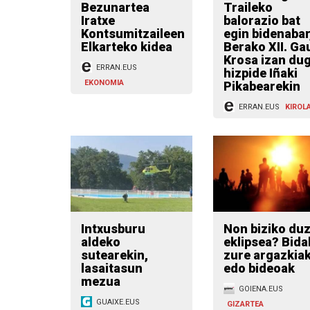
Bezunartea
Traileko
Iratxe
balorazio bat
Kontsumitzaileen
egin bidenabar
Elkarteko kidea
Berako XII. Ga
Krosa izan du
ERRAN.EUS
hizpide Iñaki
EKONOMIA
Pikabearekin
ERRAN.EUS
KIROL
Intxusburu
Non biziko du
aldeko
eklipsea? Bidal
sutearekin,
zure argazkia
lasaitasun
edo bideoak
mezua
GOIENA.EUS
GUAIXE.EUS
GIZARTEA