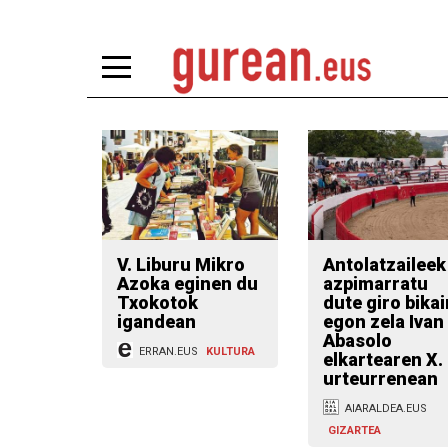
V. Liburu Mikro
Antolatzaileek
Azoka eginen du
azpimarratu
Txokotok
dute giro bika
igandean
egon zela Ivan
Abasolo
ERRAN.EUS
KULTURA
elkartearen X.
urteurrenean
AIARALDEA.EUS
GIZARTEA