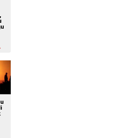
,
u
gu
A
zu
i
k