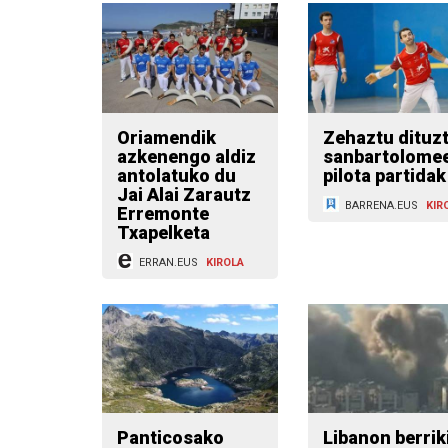
Oriamendik
Zehaztu dituz
azkenengo aldiz
sanbartolome
antolatuko du
pilota partidak
Jai Alai Zarautz
BARRENA.EUS
KIR
Erremonte
Txapelketa
ERRAN.EUS
KIROLA
Panticosako
Libanon berrik