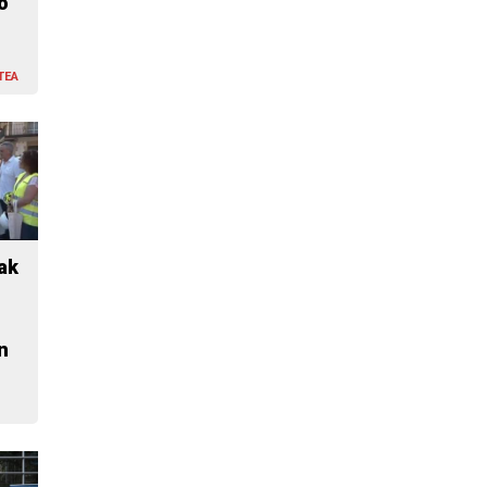
o
TEA
ak
n