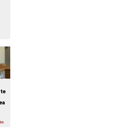
te
ea
RA