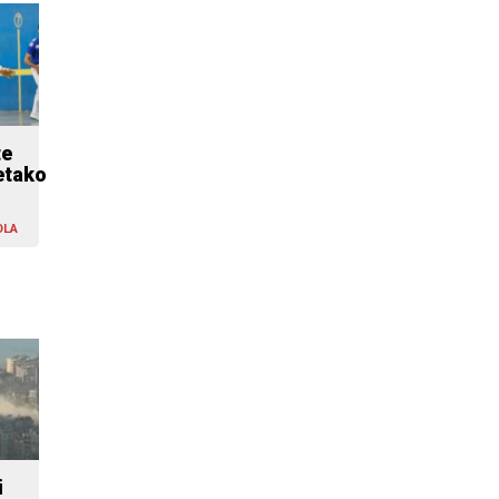
te
etako
OLA
i