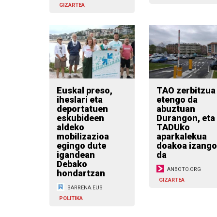
GIZARTEA
Euskal preso,
TAO zerbitzua
iheslari eta
etengo da
deportatuen
abuztuan
eskubideen
Durangon, eta
aldeko
TADUko
mobilizazioa
aparkalekua
egingo dute
doakoa izango
igandean
da
Debako
ANBOTO.ORG
hondartzan
GIZARTEA
BARRENA.EUS
POLITIKA