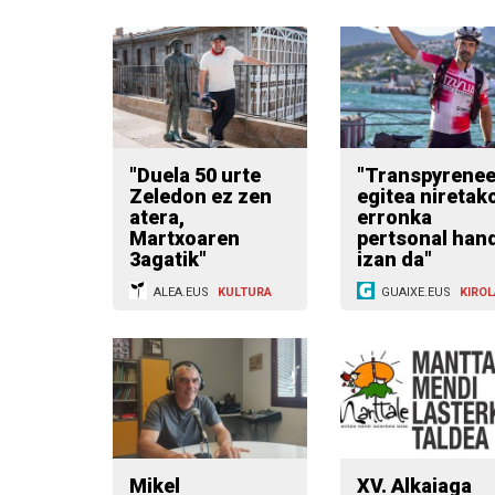
"Duela 50 urte
"Transpyrene
Zeledon ez zen
egitea niretak
atera,
erronka
Martxoaren
pertsonal han
3agatik"
izan da"
ALEA.EUS
KULTURA
GUAIXE.EUS
KIROL
Mikel
XV. Alkaiaga