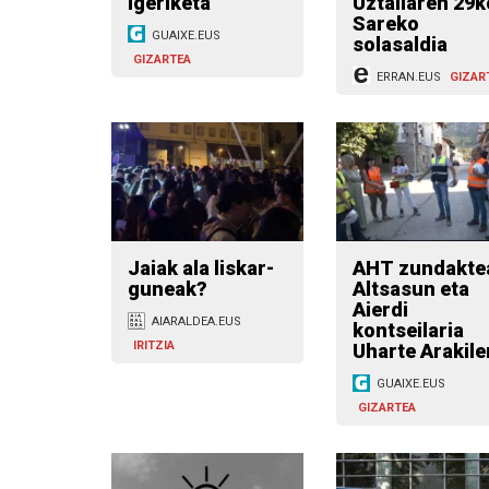
Igeriketa
Uztailaren 29k
Sareko
GUAIXE.EUS
solasaldia
GIZARTEA
ERRAN.EUS
GIZAR
Jaiak ala liskar-
AHT zundakte
guneak?
Altsasun eta
Aierdi
AIARALDEA.EUS
kontseilaria
IRITZIA
Uharte Arakile
GUAIXE.EUS
GIZARTEA