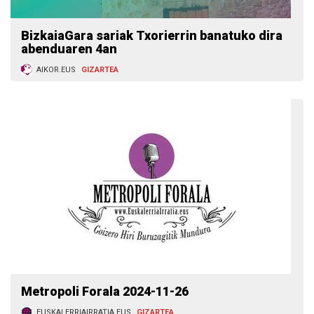
BizkaiaGara sariak Txorierrin banatuko dira
abenduaren 4an
AIKOR.EUS
GIZARTEA
Metropoli Forala 2024-11-26
EUSKALERRIAIRRATIA.EUS
GIZARTEA