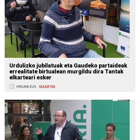
Urdulizko jubilatuak eta Gaudeko partaideak
errealitate birtualean murgildu dira Tantak
elkarteari esker
HIRUKA.EUS
GIZARTEA