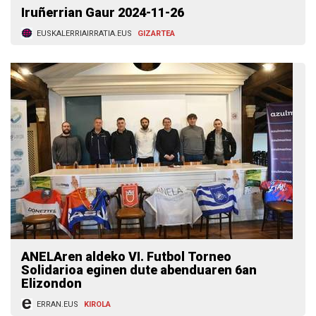
Iruñerrian Gaur 2024-11-26
EUSKALERRIAIRRATIA.EUS
GIZARTEA
ANELAren aldeko VI. Futbol Torneo
Solidarioa eginen dute abenduaren 6an
Elizondon
ERRAN.EUS
KIROLA