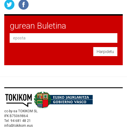
gurean Buletina
Harpidetu
cc-by-sa TOKIKOM SL.
IFK B75069864.
Tel. 94 681 48 21
info@tokikom.eus