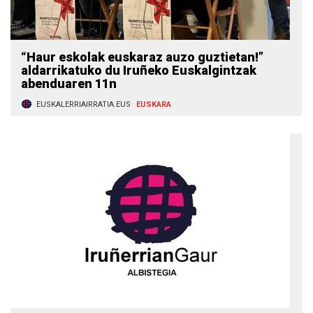
“Haur eskolak euskaraz auzo guztietan!”
aldarrikatuko du Iruñeko Euskalgintzak
abenduaren 11n
EUSKALERRIAIRRATIA.EUS
EUSKARA