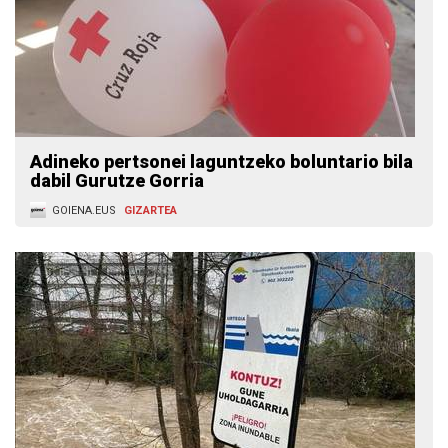
Adineko pertsonei laguntzeko boluntario bila
dabil Gurutze Gorria
GOIENA.EUS
GIZARTEA