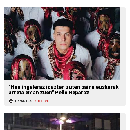
"Han ingeleraz idazten zuten baina euskarak
arreta eman zuen" Pello Reparaz
ERRAN.EUS
KULTURA