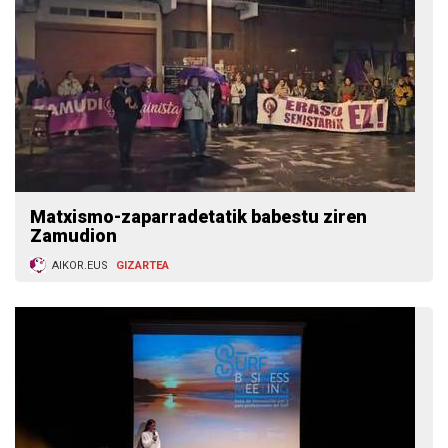
Matxismo-zaparradetatik babestu ziren
Zamudion
AIKOR.EUS
GIZARTEA