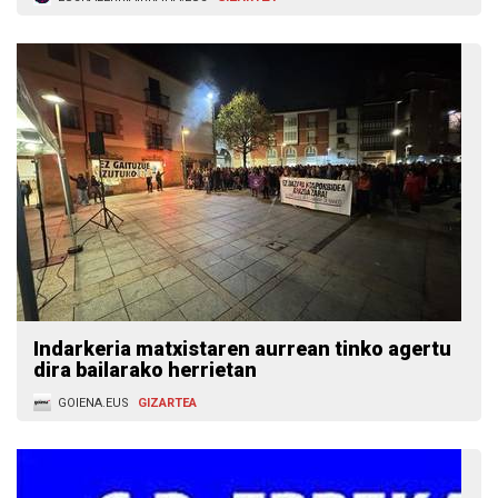
Indarkeria matxistaren aurrean tinko agertu
dira bailarako herrietan
GOIENA.EUS
GIZARTEA