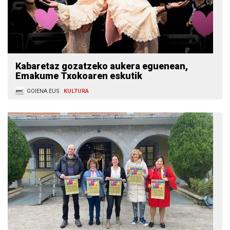
Kabaretaz gozatzeko aukera eguenean,
Emakume Txokoaren eskutik
GOIENA.EUS
KULTURA