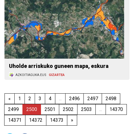
Uholde arriskuko guneen mapa, eskura
AZKOITIAGUKA.EUS
GIZARTEA
«
1
2
3
4
...
2496
2497
2498
2499
2500
2501
2502
2503
...
14370
14371
14372
14373
»