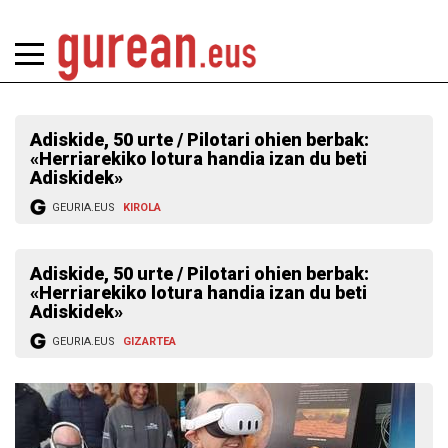
Adiskide, 50 urte / Pilotari ohien berbak:
«Herriarekiko lotura handia izan du beti
Adiskidek»
GEURIA.EUS
KIROLA
Adiskide, 50 urte / Pilotari ohien berbak:
«Herriarekiko lotura handia izan du beti
Adiskidek»
GEURIA.EUS
GIZARTEA