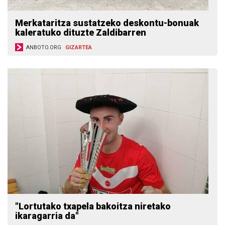
Merkataritza sustatzeko deskontu-bonuak
kaleratuko dituzte Zaldibarren
ANBOTO.ORG
GIZARTEA
"Lortutako txapela bakoitza niretako
ikaragarria da"