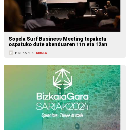
Sopela Surf Business Meeting topaketa
ospatuko dute abenduaren 11n eta 12an
HIRUKA.EUS
KIROLA