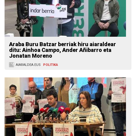
Araba Buru Batzar berriak hiru aiaraldear
ditu: Ainhoa Campo, Ander Añibarro eta
Jonatan Moreno
AIARALDEA.EUS
POLITIKA