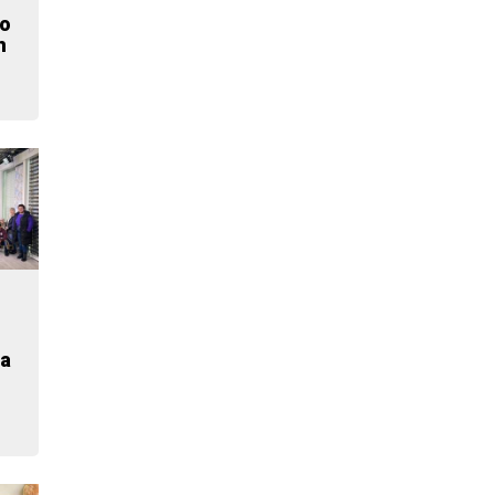
ko
n
ra