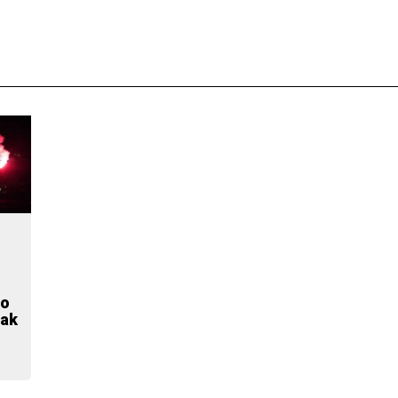
ko
eak