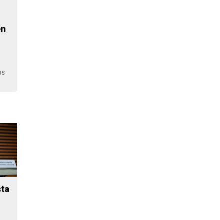
en
US
sta