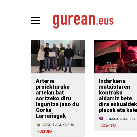
Arteria
Indarkeria
proiekturako
matxistaren
artelan bat
kontrako
sortzeko diru
aldarriz bete
laguntza jaso du
dira eskualde
Gorka
plazak eta kal
Larrañagak
ZUMAIAGUKA.EUS
AZKOITIAGUKA.EUS
GIZARTEA
KULTURA