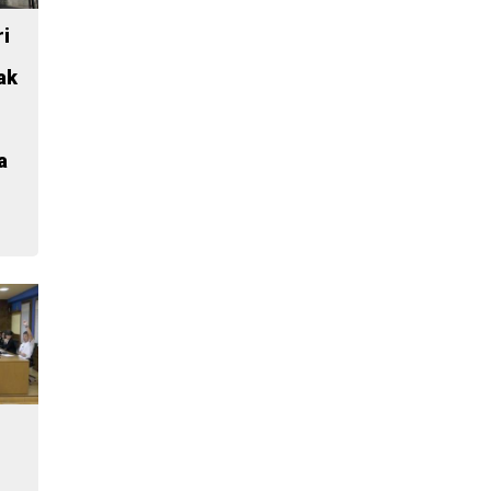
ri
ak
a