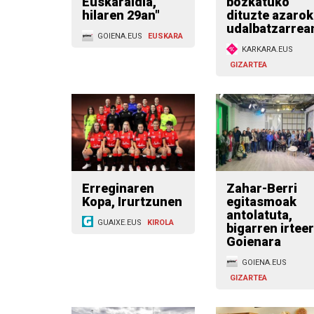
Euskaraldia,
bozkatuko
hilaren 29an"
dituzte azaro
udalbatzarrea
GOIENA.EUS
EUSKARA
KARKARA.EUS
GIZARTEA
Erreginaren
Zahar-Berri
Kopa, Irurtzunen
egitasmoak
antolatuta,
GUAIXE.EUS
KIROLA
bigarren irtee
Goienara
GOIENA.EUS
GIZARTEA