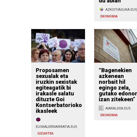
du abian
AZKOITIAGUKA.EUS
EKONOMIA
Proposamen
“Bagenekien
sexualak eta
azkenean
iruzkin sexistak
norbait hil
egiteagatik bi
egingo zela,
irakasle salatu
gutako edono
dituzte Goi
izan zitekeen”
Kontserbatorioko
AIARALDEA.EUS
ikasleek
EKONOMIA
EUSKALERRIAIRRATIA.EUS
GIZARTEA