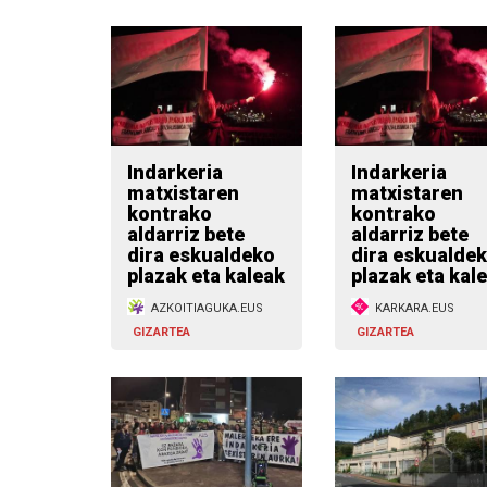
Indarkeria
Indarkeria
matxistaren
matxistaren
kontrako
kontrako
aldarriz bete
aldarriz bete
dira eskualdeko
dira eskualde
plazak eta kaleak
plazak eta kal
AZKOITIAGUKA.EUS
KARKARA.EUS
GIZARTEA
GIZARTEA