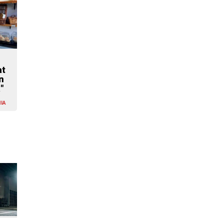
at
n
"
IA