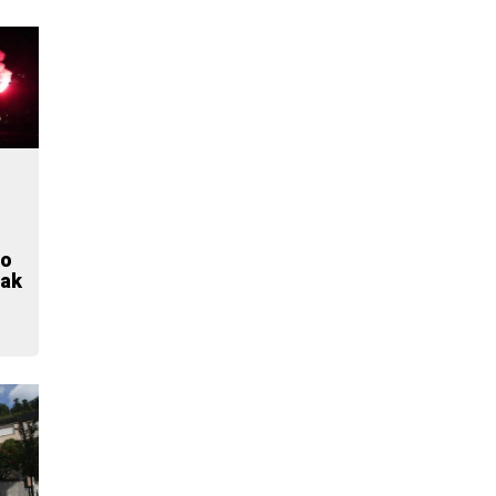
ko
eak