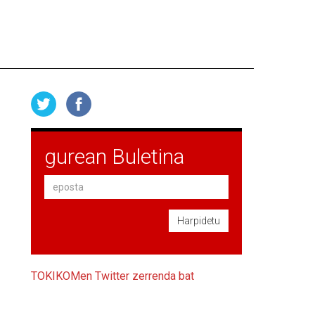
gurean Buletina
Harpidetu
TOKIKOMen Twitter zerrenda bat