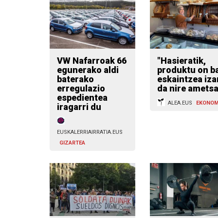
VW Nafarroak 66
"Hasieratik,
egunerako aldi
produktu on b
baterako
eskaintzea iza
erregulazio
da nire ametsa
espedientea
ALEA.EUS
EKONOM
iragarri du
EUSKALERRIAIRRATIA.EUS
GIZARTEA