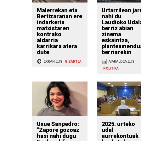
Malerrekan eta
Urtarrilean jar
Bertizaranan ere
nahi du
indarkeria
Laudioko Udal
matxistaren
berriz abian
kontrako
zinema
aldarria
eskaintza,
karrikara atera
planteamendu
dute
berriarekin
ERRAN.EUS
GIZARTEA
AIARALDEA.EUS
POLITIKA
Uxue Sanpedro:
2025. urteko
"Zapore gozoaz
udal
hasi nahi dugu
aurrekontuak