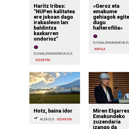
Haritz Iribas:
«Geroz eta
"NUPen kalitatea
emakume
ere jokoan dago
gehiagok egit
irakasleon lan
dugu
baldintza
halterofilia»
kaxkarren
ondorioz"
EUSKALERRIAIRRATIA.E
KIROLA
EUSKALERRIAIRRATIA.EUS
GIZARTEA
Hotz, baina idor
Miren Elgarre
Emakundeko
ALEA.EUS
GIZARTEA
zuzendaria
izango da