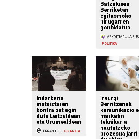
Batzokixen
Berriketan
egitasmoko
hirugarren
gonbidatua
AZKOITIAGUKA.EUS
POLITIKA
Indarkeria
Iraurgi
matxistaren
Berritzenek
kontra bat egin
komunikazio e
dute Leitzaldean
marketin
eta Urumealdean
teknikaria
hautatzeko
ERRAN.EUS
GIZARTEA
prozesua jarri