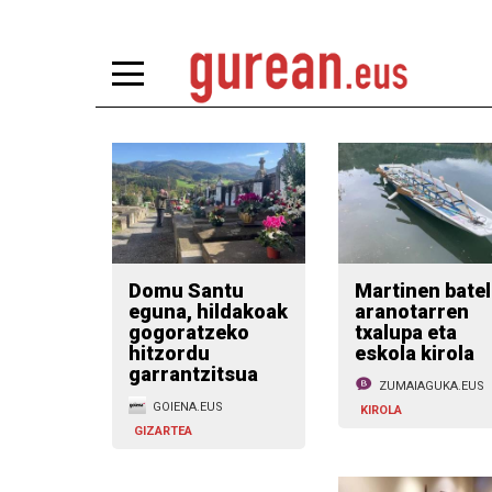
Domu Santu
Martinen batel
eguna, hildakoak
aranotarren
gogoratzeko
txalupa eta
hitzordu
eskola kirola
garrantzitsua
ZUMAIAGUKA.EUS
GOIENA.EUS
KIROLA
GIZARTEA