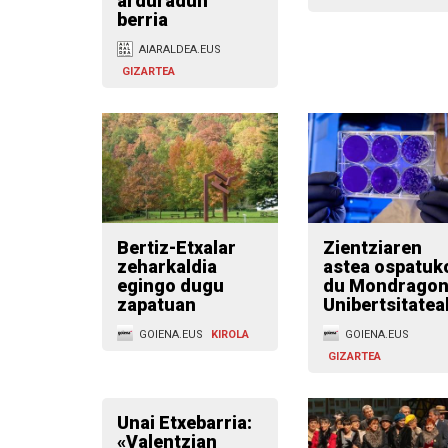
arduradun
berria
AIARALDEA.EUS
GIZARTEA
Bertiz-Etxalar
Zientziaren
zeharkaldia
astea ospatuk
egingo dugu
du Mondrago
zapatuan
Unibertsitatea
GOIENA.EUS
KIROLA
GOIENA.EUS
GIZARTEA
Unai Etxebarria:
«Valentzian