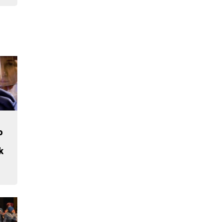
o
n
k