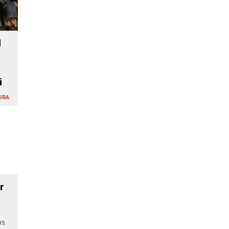
l
i
URA
r
US