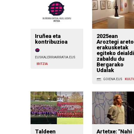
Iruñea eta
2025ean
kontribuzioa
Aroztegi aret
erakusketak
egiteko deiald
EUSKALERRIAIRRATIA.EUS
zabaldu du
Bergarako
IRITZIA
Udalak
GOIENA.EUS
KULT
Taldeen
Artetxe: "Nahi