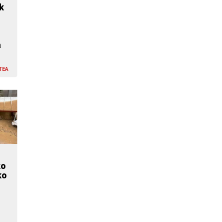
k
a
TEA
ko
ko