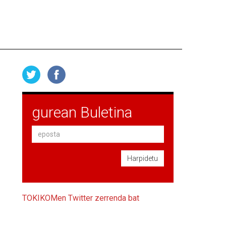
gurean Buletina
Harpidetu
TOKIKOMen Twitter zerrenda bat