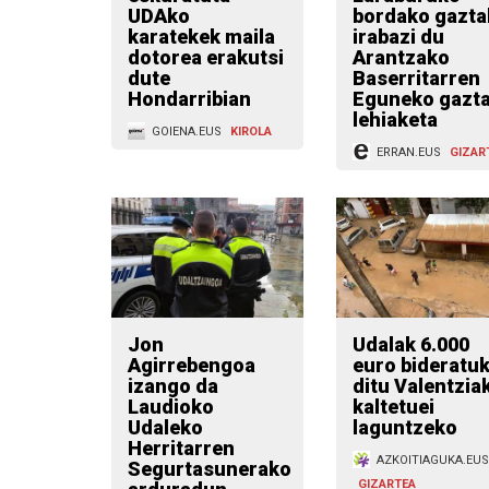
UDAko
bordako gazta
karatekek maila
irabazi du
dotorea erakutsi
Arantzako
dute
Baserritarren
Hondarribian
Eguneko gazt
lehiaketa
GOIENA.EUS
KIROLA
ERRAN.EUS
GIZAR
Jon
Udalak 6.000
Agirrebengoa
euro bideratu
izango da
ditu Valentzia
Laudioko
kaltetuei
Udaleko
laguntzeko
Herritarren
AZKOITIAGUKA.EUS
Segurtasunerako
GIZARTEA