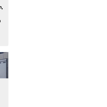
n,
a
n