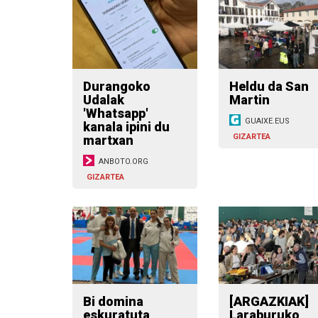
Durangoko
Heldu da San
Udalak
Martin
'Whatsapp'
GUAIXE.EUS
kanala ipini du
GIZARTEA
martxan
ANBOTO.ORG
GIZARTEA
Bi domina
[ARGAZKIAK]
eskuratuta
Laraburuko