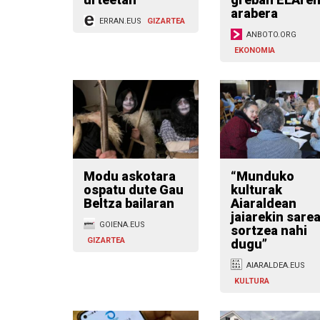
arabera
ERRAN.EUS
GIZARTEA
ANBOTO.ORG
EKONOMIA
Modu askotara
“Munduko
ospatu dute Gau
kulturak
Beltza bailaran
Aiaraldean
jaiarekin sare
GOIENA.EUS
sortzea nahi
GIZARTEA
dugu”
AIARALDEA.EUS
KULTURA