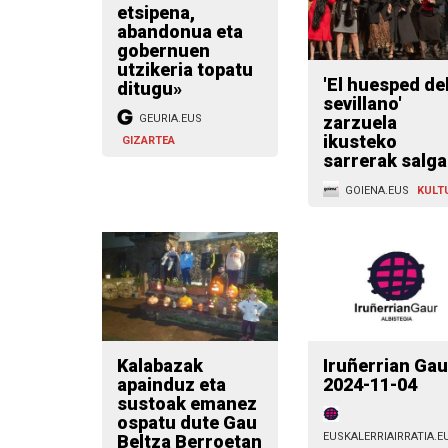
etsipena,
abandonua eta
gobernuen
utzikeria topatu
'El huesped de
ditugu»
sevillano'
zarzuela
GEURIA.EUS
ikusteko
GIZARTEA
sarrerak salga
GOIENA.EUS
KULT
Kalabazak
Iruñerrian Gau
apainduz eta
2024-11-04
sustoak emanez
ospatu dute Gau
EUSKALERRIAIRRATIA.E
Beltza Berroetan