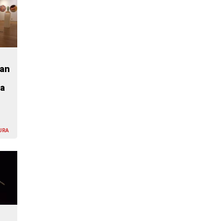
oan
ia
URA