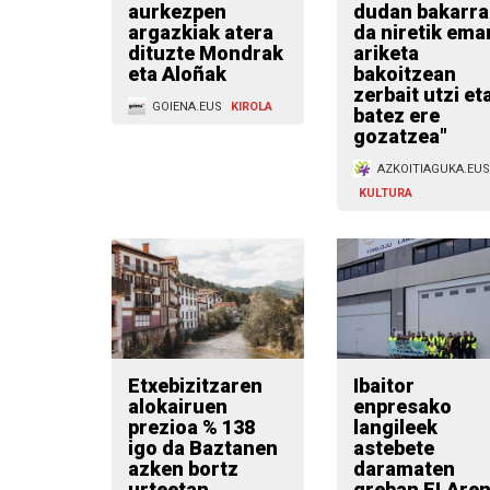
aurkezpen
dudan bakarra
argazkiak atera
da niretik ema
dituzte Mondrak
ariketa
eta Aloñak
bakoitzean
zerbait utzi et
GOIENA.EUS
KIROLA
batez ere
gozatzea"
AZKOITIAGUKA.EUS
KULTURA
Etxebizitzaren
Ibaitor
alokairuen
enpresako
prezioa % 138
langileek
igo da Baztanen
astebete
azken bortz
daramaten
urteetan
greban ELAre