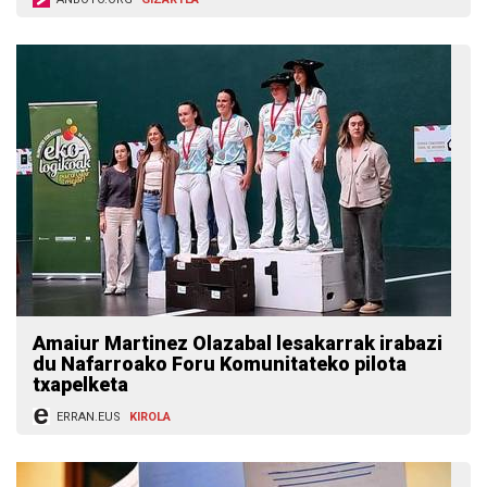
Amaiur Martinez Olazabal lesakarrak irabazi
du Nafarroako Foru Komunitateko pilota
txapelketa
ERRAN.EUS
KIROLA