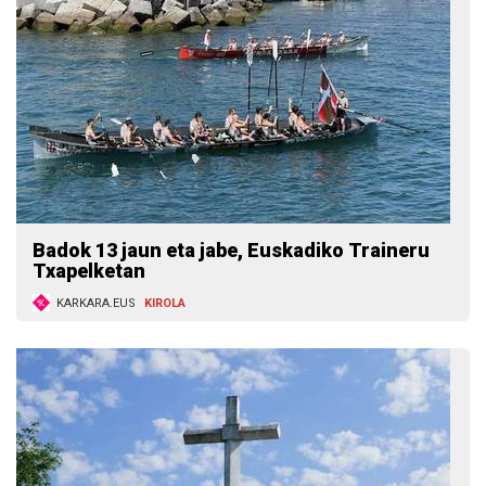
Badok 13 jaun eta jabe, Euskadiko Traineru
Txapelketan
KARKARA.EUS
KIROLA