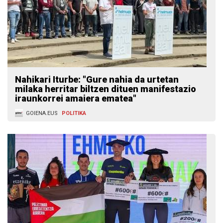
Nahikari Iturbe: "Gure nahia da urtetan
milaka herritar biltzen dituen manifestazio
iraunkorrei amaiera ematea"
GOIENA.EUS
POLITIKA