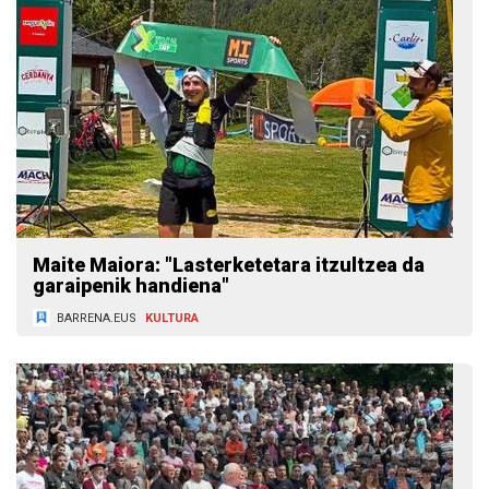
Maite Maiora: "Lasterketetara itzultzea da
garaipenik handiena"
BARRENA.EUS
KULTURA