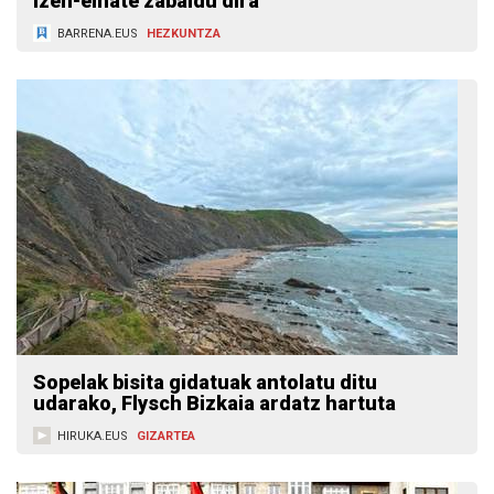
izen-emate zabaldu dira
BARRENA.EUS
HEZKUNTZA
Sopelak bisita gidatuak antolatu ditu
udarako, Flysch Bizkaia ardatz hartuta
HIRUKA.EUS
GIZARTEA