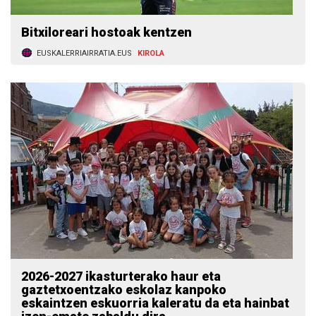
Bitxiloreari hostoak kentzen
EUSKALERRIAIRRATIA.EUS
KIROLA
2026-2027 ikasturterako haur eta
gaztetxoentzako eskolaz kanpoko
eskaintzen eskuorria kaleratu da eta hainbat