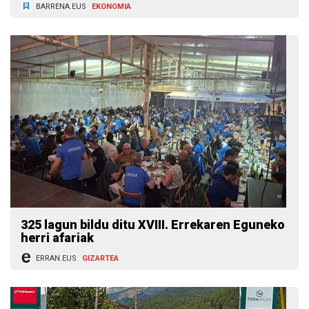
BARRENA.EUS
EKONOMIA
325 lagun bildu ditu XVIII. Errekaren Eguneko
herri afariak
ERRAN.EUS
GIZARTEA