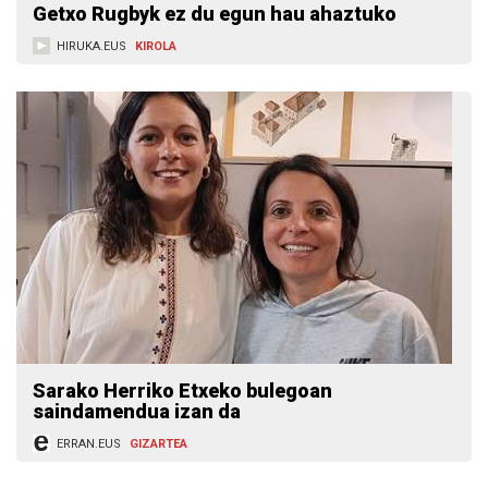
Getxo Rugbyk ez du egun hau ahaztuko
HIRUKA.EUS
KIROLA
Sarako Herriko Etxeko bulegoan
saindamendua izan da
ERRAN.EUS
GIZARTEA