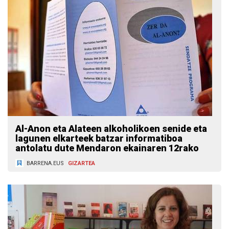
Al-Anon eta Alateen alkoholikoen senide eta
lagunen elkarteek batzar informatiboa
antolatu dute Mendaron ekainaren 12rako
BARRENA.EUS
GIZARTEA