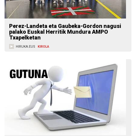
Perez-Landeta eta Gaubeka-Gordon nagusi
palako Euskal Herritik Mundura AMPO
Txapelketan
HIRUKA.EUS
KIROLA