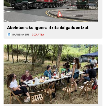
Abeletxerako igoera itxita ibilgailuentzat
BARRENA.EUS
GIZARTEA