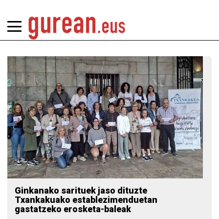
Ginkanako sarituek jaso dituzte
Txankakuako establezimenduetan
gastatzeko erosketa-baleak