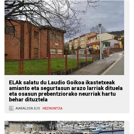
ELAk salatu du Laudio Goikoa ikastetxeak
amianto eta segurtasun arazo larriak dituela
eta osasun prebentziorako neurriak hartu
behar dituztela
AIARALDEA.EUS
HEZKUNTZA