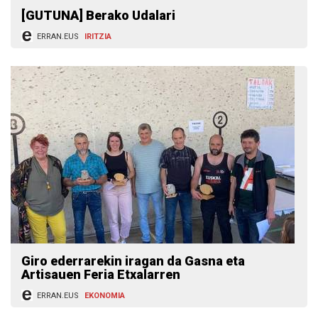
[GUTUNA] Berako Udalari
ERRAN.EUS
IRITZIA
Giro ederrarekin iragan da Gasna eta
Artisauen Feria Etxalarren
ERRAN.EUS
EKONOMIA