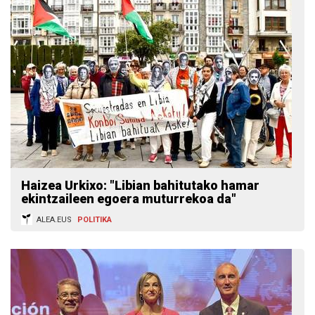
Haizea Urkixo: "Libian bahitutako hamar
ekintzaileen egoera muturrekoa da"
ALEA.EUS
POLITIKA