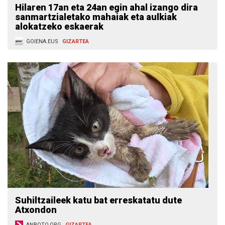
Hilaren 17an eta 24an egin ahal izango dira
sanmartzialetako mahaiak eta aulkiak
alokatzeko eskaerak
GOIENA.EUS
GIZARTEA
Suhiltzaileek katu bat erreskatatu dute
Atxondon
ANBOTO.ORG
GIZARTEA