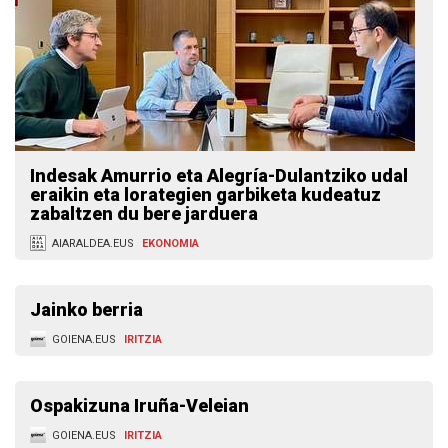
Indesak Amurrio eta Alegría-Dulantziko udal
eraikin eta lorategien garbiketa kudeatuz
zabaltzen du bere jarduera
AIARALDEA.EUS
EKONOMIA
Jainko berria
GOIENA.EUS
IRITZIA
Ospakizuna Iruña-Veleian
GOIENA.EUS
IRITZIA