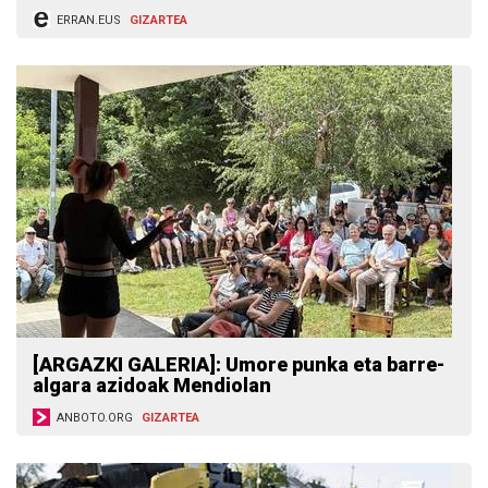
ERRAN.EUS
GIZARTEA
[ARGAZKI GALERIA]: Umore punka eta barre-
algara azidoak Mendiolan
ANBOTO.ORG
GIZARTEA