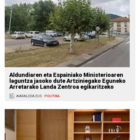
Aldundiaren eta Espainiako Ministerioaren
laguntza jasoko dute Artziniegako Eguneko
Arretarako Landa Zentroa egikaritzeko
AIARALDEA.EUS
POLITIKA