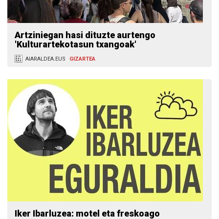
Artziniegan hasi dituzte aurtengo
'Kulturartekotasun txangoak'
AIARALDEA.EUS
GIZARTEA
Iker Ibarluzea: motel eta freskoago