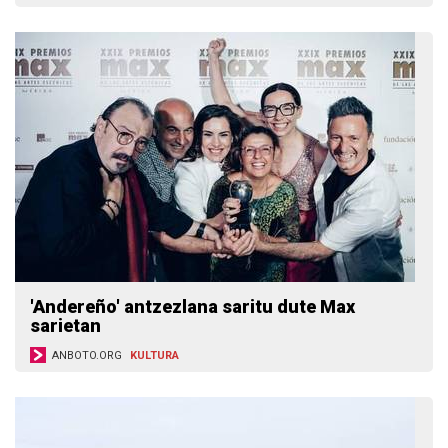
'Andereño' antzezlana saritu dute Max
sarietan
ANBOTO.ORG
KULTURA