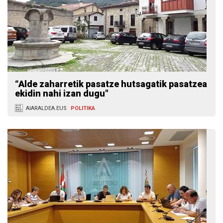
“Alde zaharretik pasatze hutsagatik pasatzea
ekidin nahi izan dugu"
AIARALDEA.EUS
POLITIKA