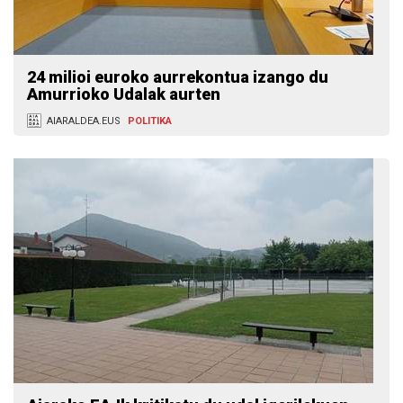
24 milioi euroko aurrekontua izango du
Amurrioko Udalak aurten
AIARALDEA.EUS
POLITIKA