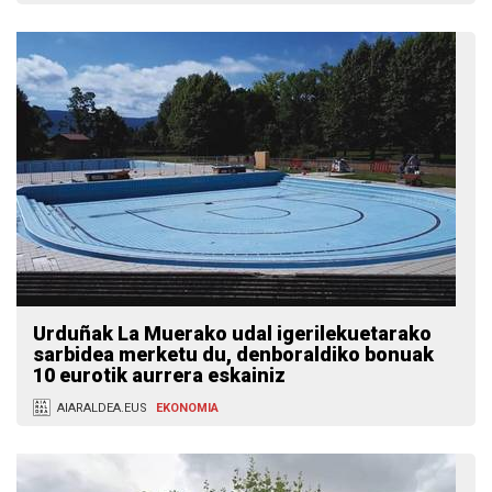
Urduñak La Muerako udal igerilekuetarako
sarbidea merketu du, denboraldiko bonuak
10 eurotik aurrera eskainiz
AIARALDEA.EUS
EKONOMIA