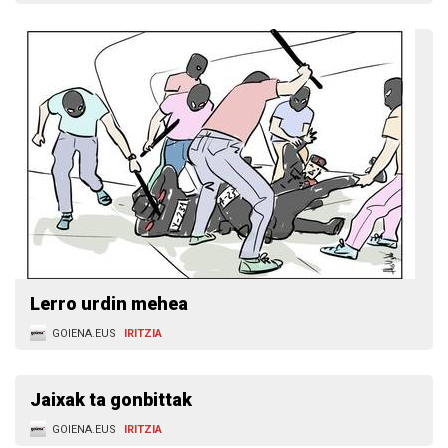
Lerro urdin mehea
GOIENA.EUS
IRITZIA
Jaixak ta gonbittak
GOIENA.EUS
IRITZIA