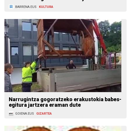
BARRENA.EUS
KULTURA
Narrugintza gogoratzeko erakustokia babes-
egitura jartzera eraman dute
GOIENA.EUS
GIZARTEA