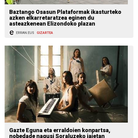
Baztango Osasun Plataformak ikasturteko
azken elkarretaratzea eginen du
asteazkenean Elizondoko plazan
ERRAN.EUS
GIZARTEA
Gazte Eguna eta erraldoien konpartsa,
nobedade nagusi Soraluzeko jaietan