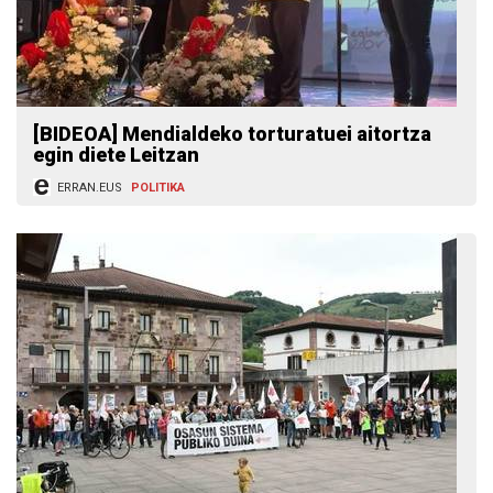
[BIDEOA] Mendialdeko torturatuei aitortza
egin diete Leitzan
ERRAN.EUS
POLITIKA