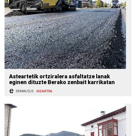
Asteartetik ortziralera asfaltatze lanak
eginen dituzte Berako zenbait karrikatan
ERRAN.EUS
GIZARTEA