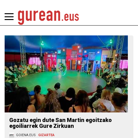
Gozatu egin dute San Martin egoitzako
egoiliarrek Gure Zirkuan
GOIENA.EUS
GIZARTEA