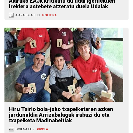
Aiarako EAJk kritikatu du udal igerilekuen
irekiera astebete atzeratu duela Udalak
AIARALDEA.EUS
POLITIKA
Hiru Txirlo bola-joko txapelketaren azken
jardunaldia Arrizabalagak irabazi du eta
txapelketa Madinabeitiak
GOIENA.EUS
KIROLA