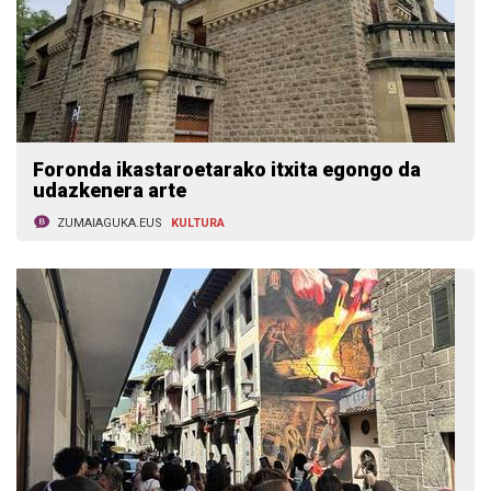
Foronda ikastaroetarako itxita egongo da
udazkenera arte
ZUMAIAGUKA.EUS
KULTURA