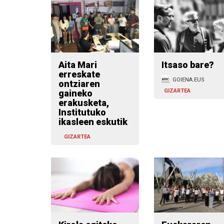
Aita Mari
Itsaso bare?
erreskate
GOIENA.EUS
ontziaren
GIZARTEA
gaineko
erakusketa,
Institutuko
ikasleen eskutik
GIZARTEA