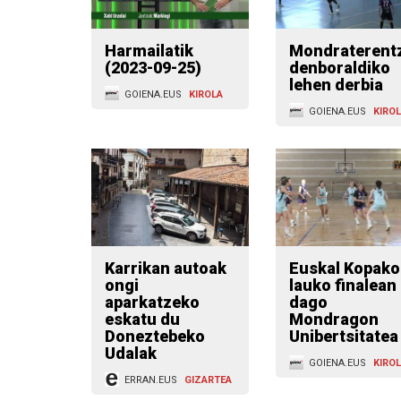
Harmailatik
Mondraterent
(2023-09-25)
denboraldiko
lehen derbia
GOIENA.EUS
KIROLA
GOIENA.EUS
KIRO
Karrikan autoak
Euskal Kopako
ongi
lauko finalean
aparkatzeko
dago
eskatu du
Mondragon
Doneztebeko
Unibertsitatea
Udalak
GOIENA.EUS
KIRO
ERRAN.EUS
GIZARTEA