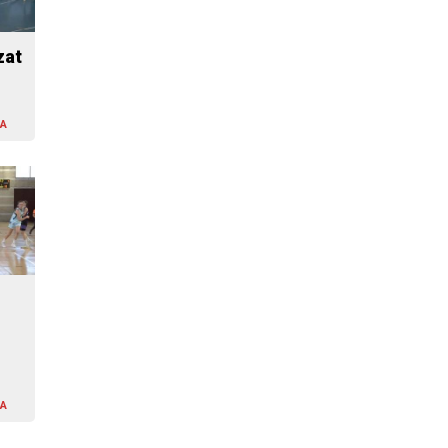
zat
LA
LA