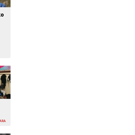
ko
ARA