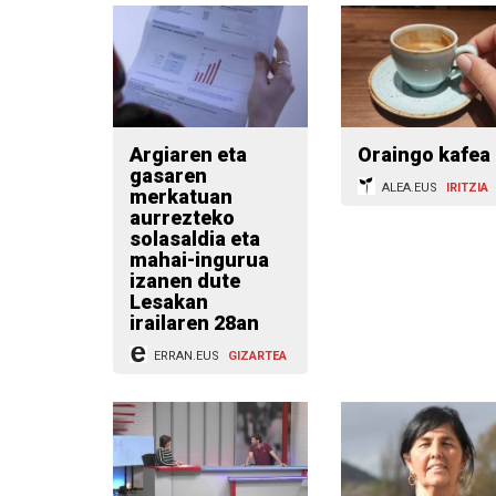
Argiaren eta
Oraingo kafea
gasaren
ALEA.EUS
IRITZIA
merkatuan
aurrezteko
solasaldia eta
mahai-ingurua
izanen dute
Lesakan
irailaren 28an
ERRAN.EUS
GIZARTEA