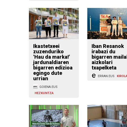
Ikastetxeei
Iban Resanok
zuzenduriko
irabazi du
'Hau da marka!'
bigarren mail
jardunaldiaren
aizkolari
bigarren edizioa
txapelketa
egingo dute
ERRAN.EUS
KIROL
urrian
GOIENA.EUS
HEZKUNTZA