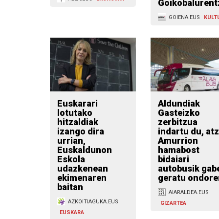
Goikobalurent
GOIENA.EUS
KULT
Euskarari
Aldundiak
lotutako
Gasteizko
hitzaldiak
zerbitzua
izango dira
indartu du, at
urrian,
Amurrion
Euskaldunon
hamabost
Eskola
bidaiari
udazkenean
autobusik gab
ekimenaren
geratu ondore
baitan
AIARALDEA.EUS
AZKOITIAGUKA.EUS
GIZARTEA
EUSKARA