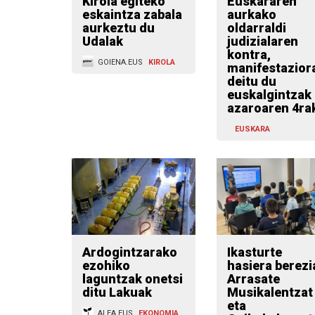
Kirola egiteko
Euskararen
eskaintza zabala
aurkako
aurkeztu du
oldarraldi
Udalak
judizialaren
kontra,
GOIENA.EUS
KIROLA
manifestazior
deitu du
euskalgintzak
azaroaren 4ra
EUSKARA
Ardogintzarako
Ikasturte
ezohiko
hasiera berezi
laguntzak onetsi
Arrasate
ditu Lakuak
Musikalentzat
eta
ALEA.EUS
EKONOMIA