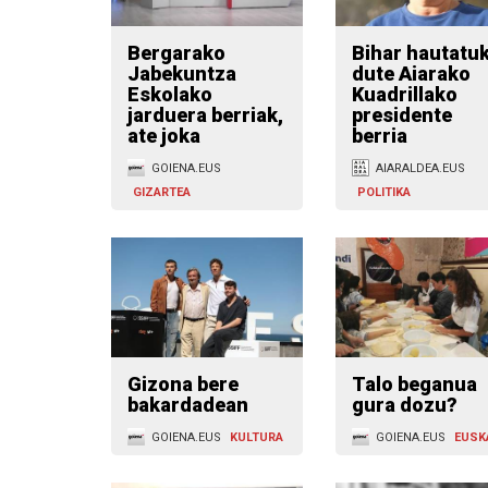
Bergarako
Bihar hautatu
Jabekuntza
dute Aiarako
Eskolako
Kuadrillako
jarduera berriak,
presidente
ate joka
berria
GOIENA.EUS
AIARALDEA.EUS
GIZARTEA
POLITIKA
Gizona bere
Talo beganua
bakardadean
gura dozu?
GOIENA.EUS
KULTURA
GOIENA.EUS
EUSK