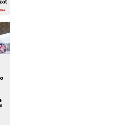
zat
URA
zo
e
n