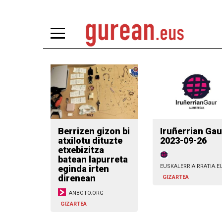
Berrizen gizon bi
Iruñerrian Gau
atxilotu dituzte
2023-09-26
etxebizitza
batean lapurreta
EUSKALERRIAIRRATIA.E
eginda irten
direnean
GIZARTEA
ANBOTO.ORG
GIZARTEA