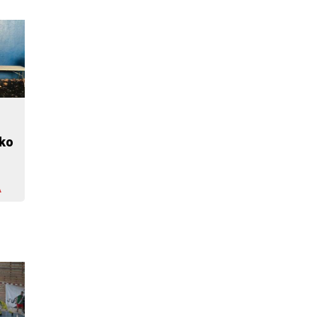
ako
A