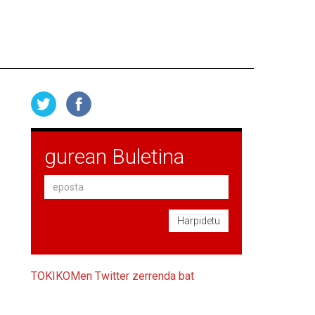
gurean Buletina
Harpidetu
TOKIKOMen Twitter zerrenda bat