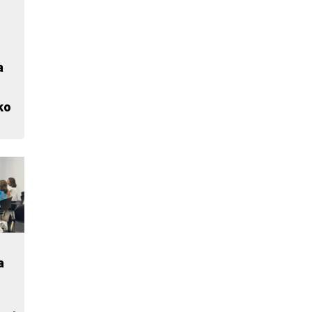
a
ko
a