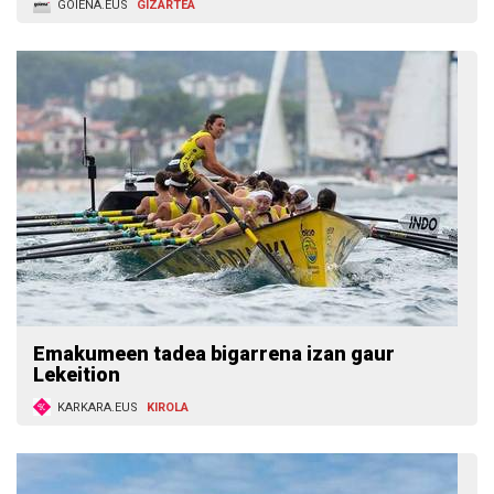
GOIENA.EUS
GIZARTEA
Emakumeen tadea bigarrena izan gaur
Lekeition
KARKARA.EUS
KIROLA