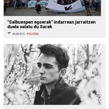
"Salbuespen egoerak" indarrean jarraitzen
duela salatu du Sarek
ALEA.EUS
POLITIKA