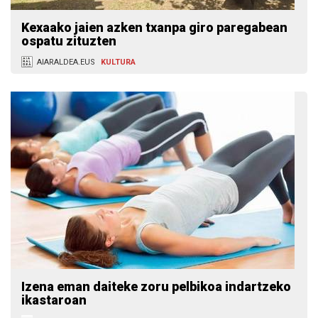
Kexaako jaien azken txanpa giro paregabean
ospatu zituzten
AIARALDEA.EUS
KULTURA
Izena eman daiteke zoru pelbikoa indartzeko
ikastaroan