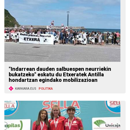
"Indarrean dauden salbuespen neurriekin
bukatzeko" eskatu du Etxeratek Antilla
hondartzan egindako mobilizazioan
KARKARA.EUS
POLITIKA