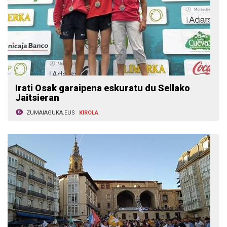
Irati Osak garaipena eskuratu du Sellako
Jaitsieran
ZUMAIAGUKA.EUS
KIROLA