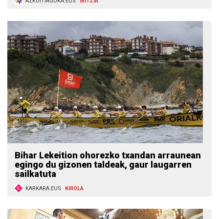
AZKOITIAGUKA.EUS
IRITZIA
Bihar Lekeition ohorezko txandan arraunean
egingo du gizonen taldeak, gaur laugarren
sailkatuta
KARKARA.EUS
KIROLA