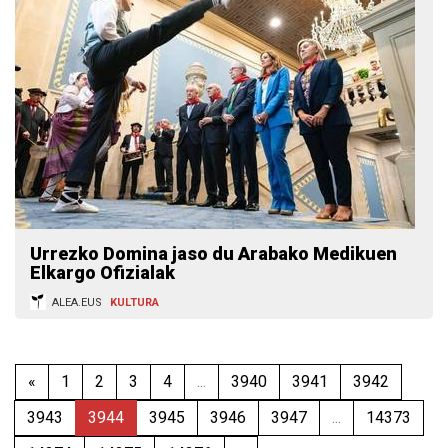
Urrezko Domina jaso du Arabako Medikuen
Elkargo Ofizialak
ALEA.EUS
KULTURA
«
1
2
3
4
...
3940
3941
3942
3943
3944
3945
3946
3947
...
14373