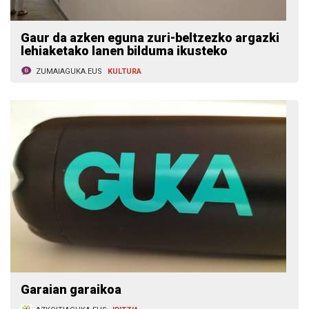
Gaur da azken eguna zuri-beltzezko argazki
lehiaketako lanen bilduma ikusteko
ZUMAIAGUKA.EUS
KULTURA
Garaian garaikoa