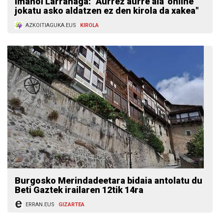
Imanol Larrañaga: "Aurrez aurre ala 'online'
jokatu asko aldatzen ez den kirola da xakea"
AZKOITIAGUKA.EUS
KIROLA
Burgosko Merindadeetara bidaia antolatu du
Beti Gaztek irailaren 12tik 14ra
ERRAN.EUS
GIZARTEA