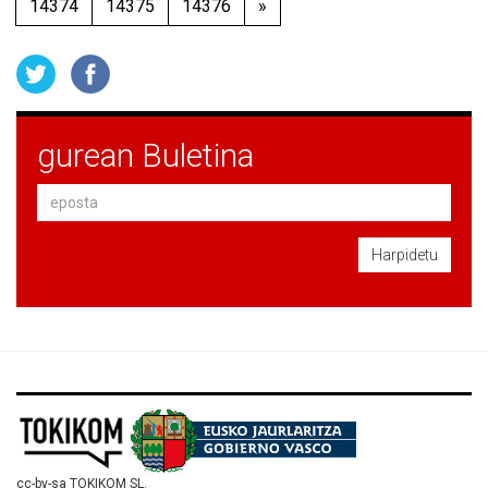
14374
14375
14376
»
gurean Buletina
Harpidetu
cc-by-sa TOKIKOM SL.