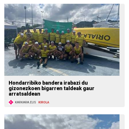
Hondarribiko bandera irabazi du
gizonezkoen bigarren taldeak gaur
arratsaldean
KARKARA.EUS
KIROLA