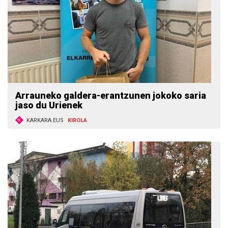
Arrauneko galdera-erantzunen jokoko saria
jaso du Urienek
KARKARA.EUS
KIROLA