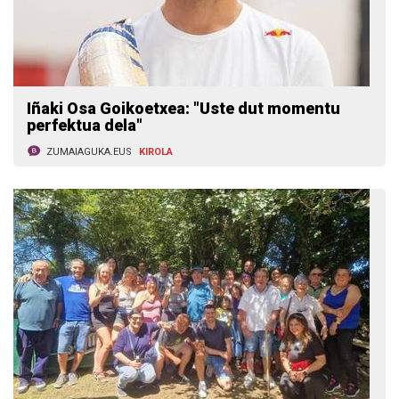
Iñaki Osa Goikoetxea: "Uste dut momentu
perfektua dela"
ZUMAIAGUKA.EUS
KIROLA