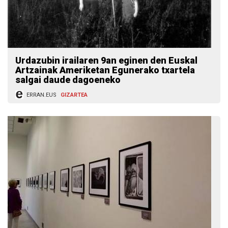
Urdazubin irailaren 9an eginen den Euskal
Artzainak Ameriketan Egunerako txartela
salgai daude dagoeneko
ERRAN.EUS
GIZARTEA