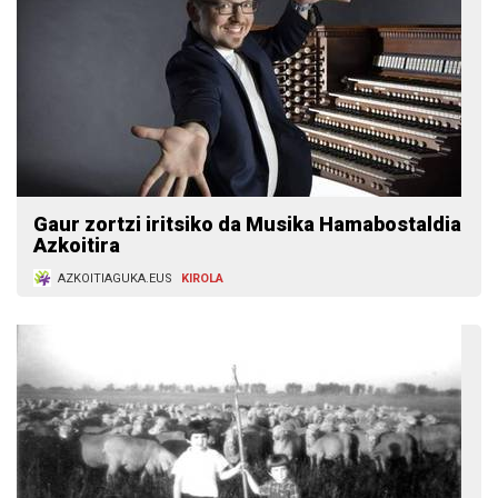
Gaur zortzi iritsiko da Musika Hamabostaldia
Azkoitira
AZKOITIAGUKA.EUS
KIROLA