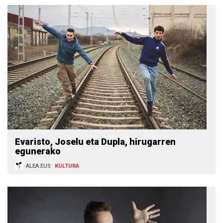
Evaristo, Joselu eta Dupla, hirugarren
egunerako
ALEA.EUS
KULTURA