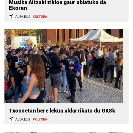
Musika Aitzaki zikloa gaur abiatuko da
Ekoran
ALEA.EUS
KULTURA
Txosnetan bere lekua aldarrikatu du GKSk
ALEA.EUS
POLITIKA