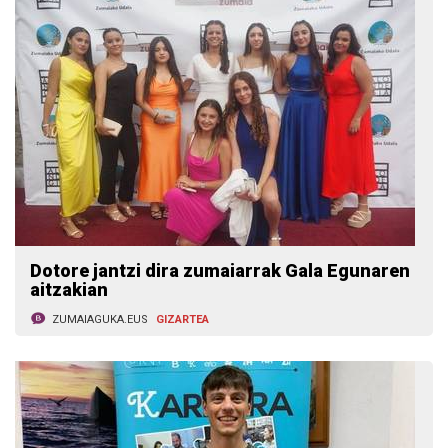
Dotore jantzi dira zumaiarrak Gala Egunaren
aitzakian
ZUMAIAGUKA.EUS
GIZARTEA