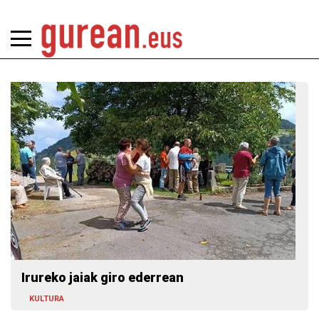
Irureko jaiak giro ederrean
KULTURA