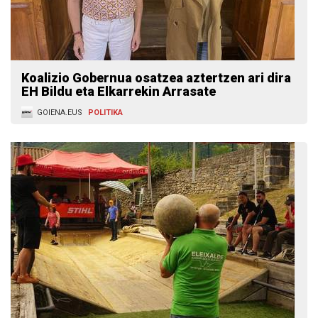
Koalizio Gobernua osatzea aztertzen ari dira
EH Bildu eta Elkarrekin Arrasate
GOIENA.EUS
POLITIKA