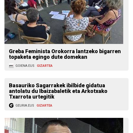
Greba Feminista Orokorra lantzeko bigarren
topaketa egingo dute domekan
GOIENA.EUS
GIZARTEA
Basauriko Sagarrakek ibilbide gidatua
antolatu du Ibaizabaletik eta Arkotxako
Txarrota urtegitik
GEURIA.EUS
GIZARTEA