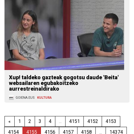
Xup! taldeko gazteak gogotsu daude 'Beita'
websailaren egubakoitzeko
aurrestreinaldirako
GOIENA.EUS
KULTURA
«
1
2
3
4
...
4151
4152
4153
4154
4155
4156
4157
4158
...
14374