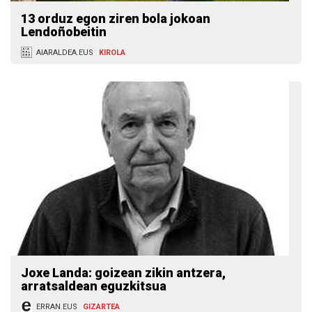
13 orduz egon ziren bola jokoan
Lendoñobeitin
AIARALDEA.EUS
KIROLA
Joxe Landa: goizean zikin antzera,
arratsaldean eguzkitsua
ERRAN.EUS
GIZARTEA