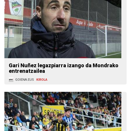
Gari Nuñez legazpiarra izango da Mondrako
entrenatzailea
GOIENA.EUS
KIROLA