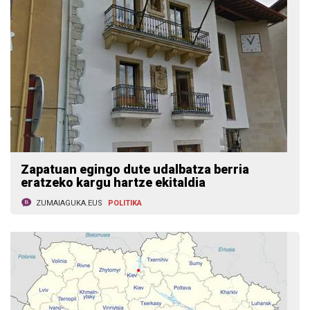
Zapatuan egingo dute udalbatza berria
eratzeko kargu hartze ekitaldia
ZUMAIAGUKA.EUS
POLITIKA