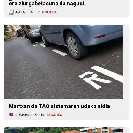
ere ziurgabetasuna da nagusi
AIARALDEA.EUS
POLITIKA
Martxan da TAO sistemaren udako aldia
ZUMAIAGUKA.EUS
GIZARTEA