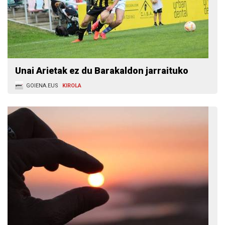
Unai Arietak ez du Barakaldon jarraituko
GOIENA.EUS
KIROLA