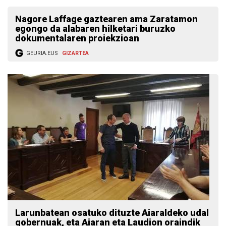
Nagore Laffage gaztearen ama Zaratamon
egongo da alabaren hilketari buruzko
dokumentalaren proiekzioan
GEURIA.EUS
GIZARTEA
Larunbatean osatuko dituzte Aiaraldeko udal
gobernuak, eta Aiaran eta Laudion oraindik