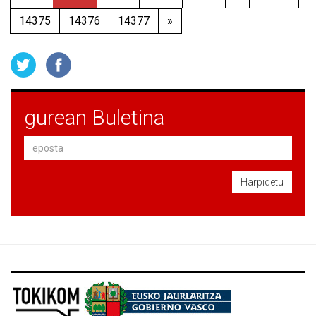
14375
14376
14377
»
gurean Buletina
Harpidetu