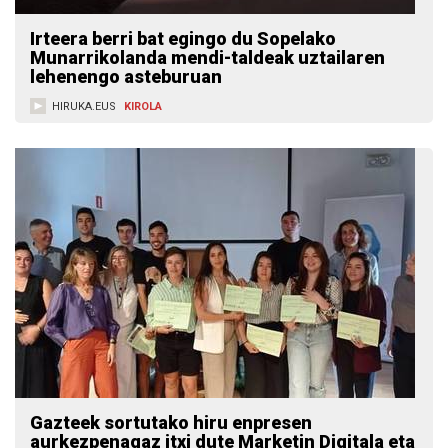
Irteera berri bat egingo du Sopelako
Munarrikolanda mendi-taldeak uztailaren
lehenengo asteburuan
HIRUKA.EUS
KIROLA
Gazteek sortutako hiru enpresen
aurkezpenagaz itxi dute Marketin Digitala eta