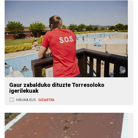
Gaur zabalduko dituzte Torresoloko
igerilekuak
HIRUKA.EUS
GIZARTEA