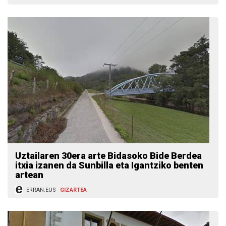
Uztailaren 30era arte Bidasoko Bide Berdea
itxia izanen da Sunbilla eta Igantziko benten
artean
ERRAN.EUS
GIZARTEA