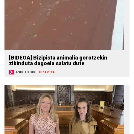
[BIDEOA] Bizipista animalia gorotzekin
zikinduta dagoela salatu dute
ANBOTO.ORG
GIZARTEA