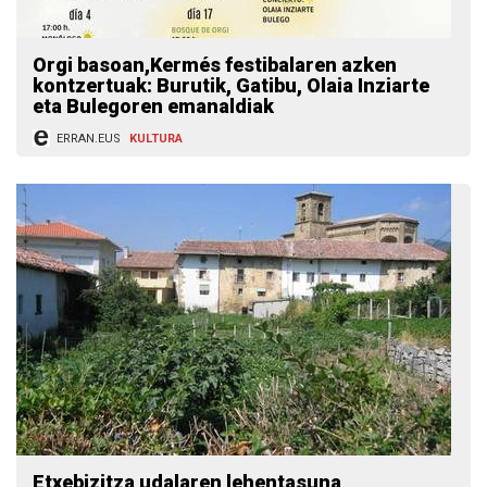
Orgi basoan,Kermés festibalaren azken
kontzertuak: Burutik, Gatibu, Olaia Inziarte
eta Bulegoren emanaldiak
ERRAN.EUS
KULTURA
Etxebizitza udalaren lehentasuna