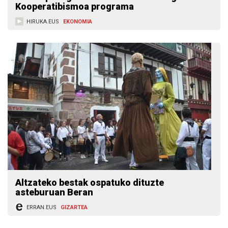
Kooperatibismoa programa
HIRUKA.EUS
EKONOMIA
Altzateko bestak ospatuko dituzte
asteburuan Beran
ERRAN.EUS
GIZARTEA