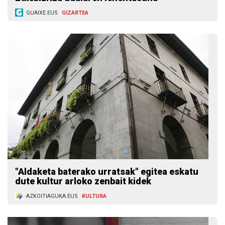
GUAIXE.EUS
GIZARTEA
"Aldaketa baterako urratsak" egitea eskatu
dute kultur arloko zenbait kidek
AZKOITIAGUKA.EUS
KULTURA