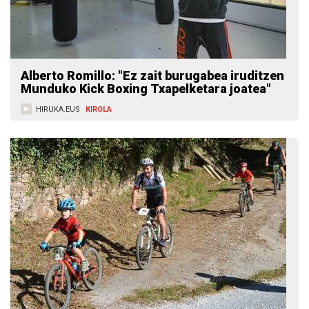
Alberto Romillo: "Ez zait burugabea iruditzen
Munduko Kick Boxing Txapelketara joatea"
HIRUKA.EUS
KIROLA