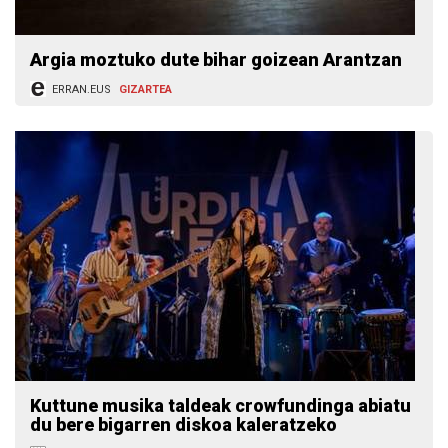
Argia moztuko dute bihar goizean Arantzan
ERRAN.EUS
GIZARTEA
Kuttune musika taldeak crowfundinga abiatu
du bere bigarren diskoa kaleratzeko