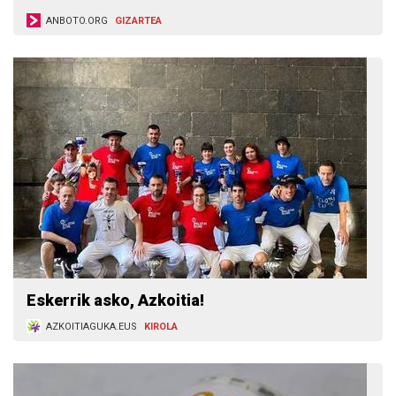
ANBOTO.ORG
GIZARTEA
Eskerrik asko, Azkoitia!
AZKOITIAGUKA.EUS
KIROLA