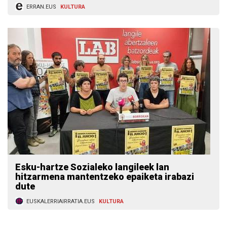
ERRAN.EUS
KULTURA
Esku-hartze Sozialeko langileek lan
hitzarmena mantentzeko epaiketa irabazi
dute
EUSKALERRIAIRRATIA.EUS
KULTURA