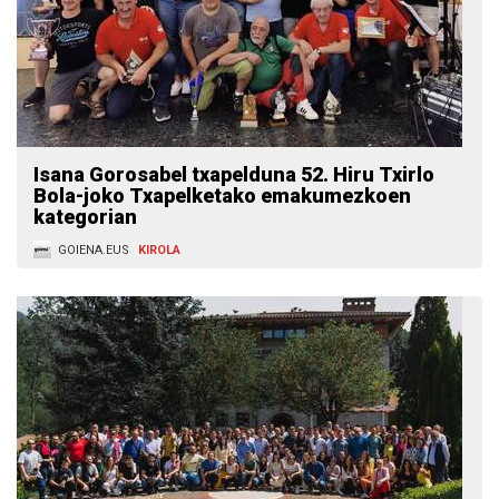
Isana Gorosabel txapelduna 52. Hiru Txirlo
Bola-joko Txapelketako emakumezkoen
kategorian
GOIENA.EUS
KIROLA