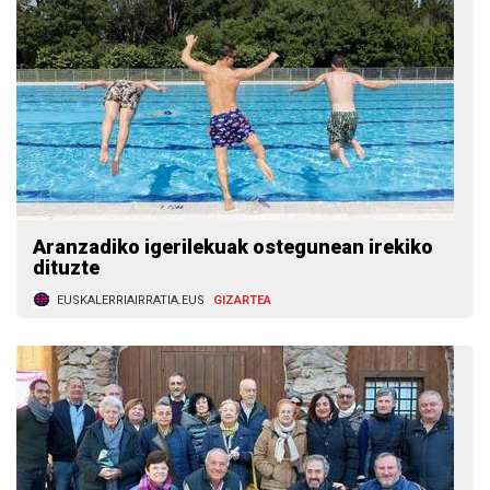
Aranzadiko igerilekuak ostegunean irekiko
dituzte
EUSKALERRIAIRRATIA.EUS
GIZARTEA