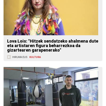
Lova Lois: "Hitzek sendatzeko ahalmena dute
eta artistaren figura beharrezkoa da
gizartearen garapenerako"
HIRUKA.EUS
KULTURA