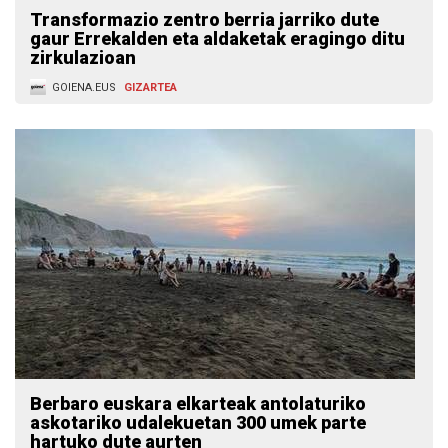
Transformazio zentro berria jarriko dute
gaur Errekalden eta aldaketak eragingo ditu
zirkulazioan
GOIENA.EUS
GIZARTEA
Berbaro euskara elkarteak antolaturiko
askotariko udalekuetan 300 umek parte
hartuko dute aurten