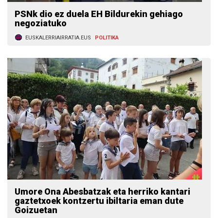
PSNk dio ez duela EH Bildurekin gehiago
negoziatuko
EUSKALERRIAIRRATIA.EUS
POLITIKA
Umore Ona Abesbatzak eta herriko kantari
gaztetxoek kontzertu ibiltaria eman dute
Goizuetan