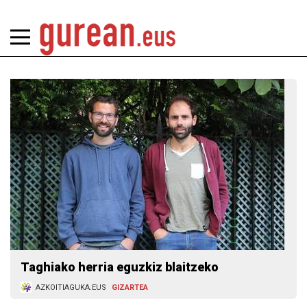
Taghiako herria eguzkiz blaitzeko
AZKOITIAGUKA.EUS
GIZARTEA