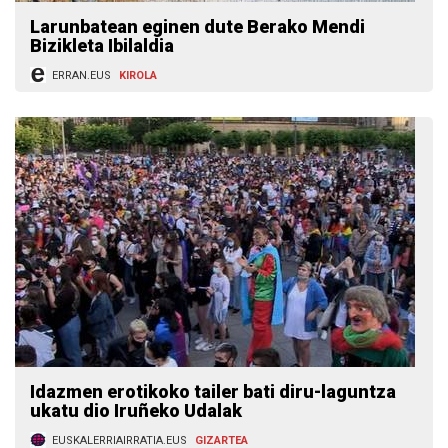
Larunbatean eginen dute Berako Mendi
Bizikleta Ibilaldia
ERRAN.EUS
KIROLA
Idazmen erotikoko tailer bati diru-laguntza
ukatu dio Iruñeko Udalak
EUSKALERRIAIRRATIA.EUS
GIZARTEA