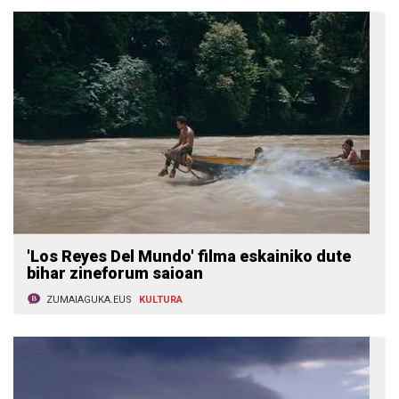
'Los Reyes Del Mundo' filma eskainiko dute
bihar zineforum saioan
ZUMAIAGUKA.EUS
KULTURA