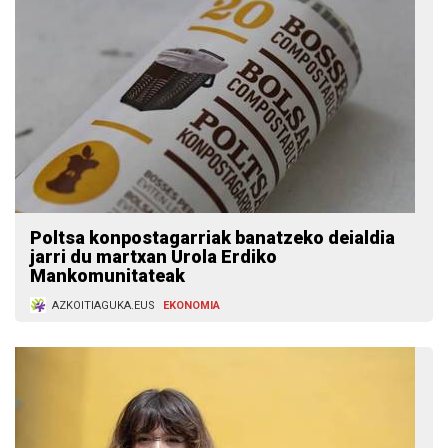
Poltsa konpostagarriak banatzeko deialdia
jarri du martxan Urola Erdiko
Mankomunitateak
AZKOITIAGUKA.EUS
EKONOMIA