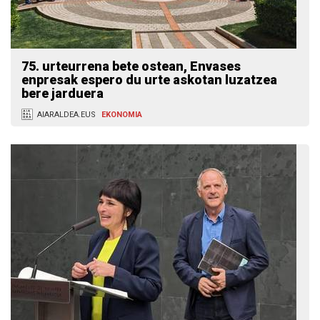
75. urteurrena bete ostean, Envases
enpresak espero du urte askotan luzatzea
bere jarduera
AIARALDEA.EUS
EKONOMIA