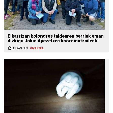
Elkarrizan bolondres taldearen berriak eman
dizkigu Jokin Apezetxea koordinatzaileak
ERRAN.EUS
GIZARTEA