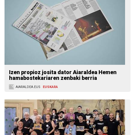
Izen propioz josita dator Aiaraldea Hemen
hamabostekariaren zenbaki berria
AIARALDEA.EUS
EUSKARA