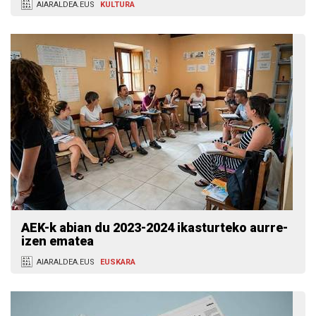
AIARALDEA.EUS
KULTURA
AEK-k abian du 2023-2024 ikasturteko aurre-
izen ematea
AIARALDEA.EUS
EUSKARA