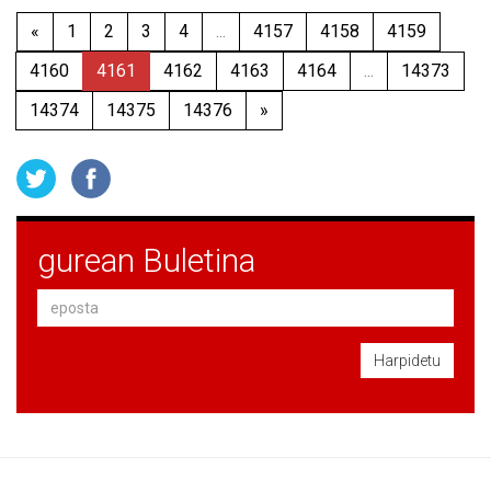
«
1
2
3
4
...
4157
4158
4159
4160
4161
4162
4163
4164
...
14373
14374
14375
14376
»
gurean Buletina
Harpidetu