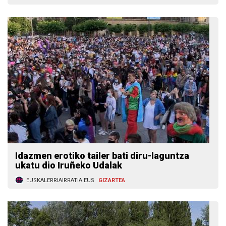
Idazmen erotiko tailer bati diru-laguntza
ukatu dio Iruñeko Udalak
EUSKALERRIAIRRATIA.EUS
GIZARTEA