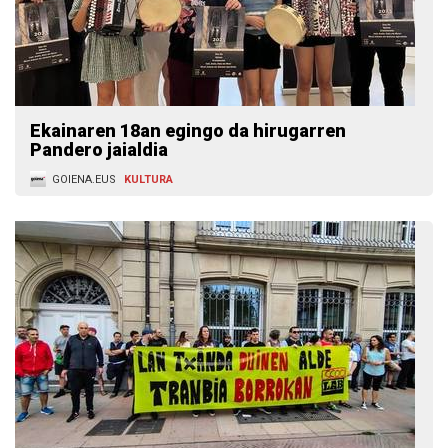
Ekainaren 18an egingo da hirugarren
Pandero jaialdia
GOIENA.EUS
KULTURA