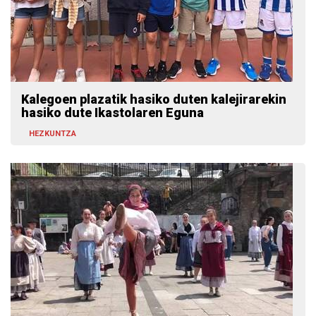
Kalegoen plazatik hasiko duten kalejirarekin
hasiko dute Ikastolaren Eguna
HEZKUNTZA