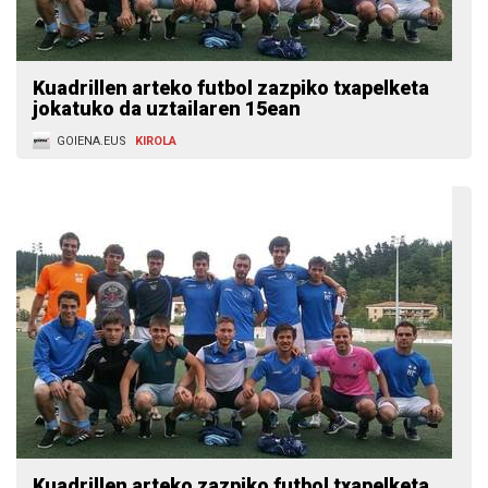
Kuadrillen arteko futbol zazpiko txapelketa
jokatuko da uztailaren 15ean
GOIENA.EUS
KIROLA
Kuadrillen arteko zazpiko futbol txapelketa