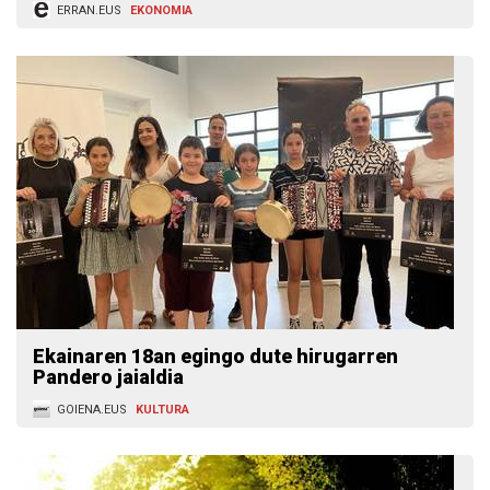
ERRAN.EUS
EKONOMIA
Ekainaren 18an egingo dute hirugarren
Pandero jaialdia
GOIENA.EUS
KULTURA