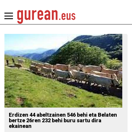
Erdizen 44 abeltzainen 546 behi eta Belaten
bertze 26ren 232 behi buru sartu dira
ekainean