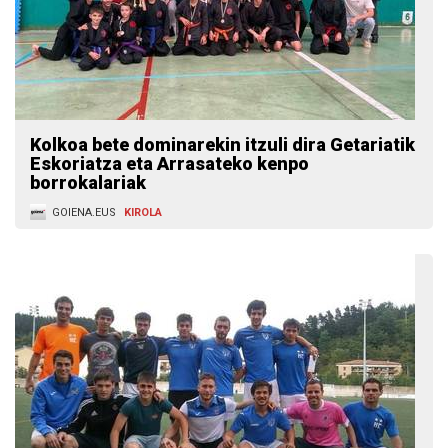
Kolkoa bete dominarekin itzuli dira Getariatik
Eskoriatza eta Arrasateko kenpo
borrokalariak
GOIENA.EUS
KIROLA