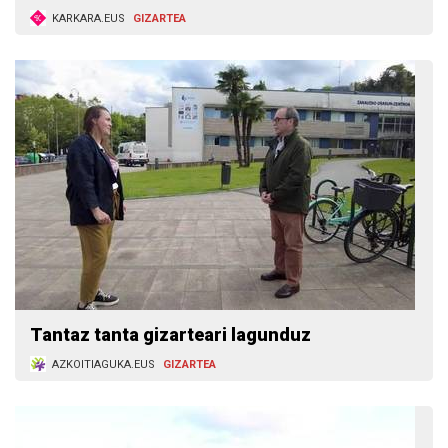
KARKARA.EUS
GIZARTEA
Tantaz tanta gizarteari lagunduz
AZKOITIAGUKA.EUS
GIZARTEA