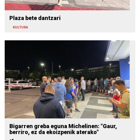
Plaza bete dantzari
KULTURA
Bigarren greba eguna Michelinen: "Gaur,
berriro, ez da ekoizpenik aterako"