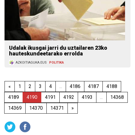
Udalak ikusgai jarri du uztailaren 23ko
hauteskundeetarako errolda
AZKOITIAGUKA.EUS
POLITIKA
«
1
2
3
4
...
4186
4187
4188
4189
4190
4191
4192
4193
...
14368
14369
14370
14371
»