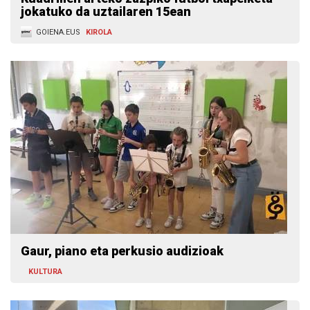
jokatuko da uztailaren 15ean
GOIENA.EUS
KIROLA
Gaur, piano eta perkusio audizioak
KULTURA