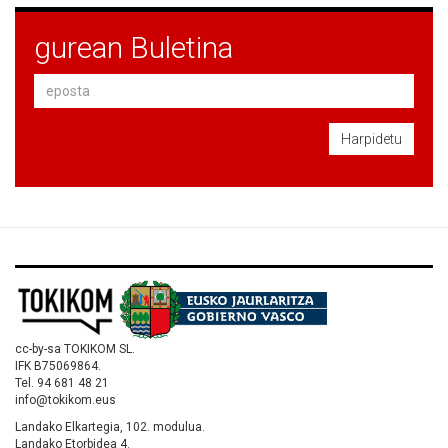
gurean Buletina
Harpidetu
cc-by-sa TOKIKOM SL.
IFK B75069864.
Tel. 94 681 48 21
info@tokikom.eus
Landako Elkartegia, 102. modulua.
Landako Etorbidea 4.