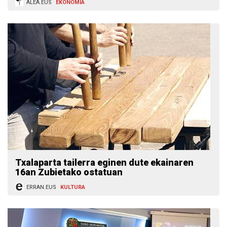
ALEA.EUS
EKONOMIA
Txalaparta tailerra eginen dute ekainaren
16an Zubietako ostatuan
ERRAN.EUS
KULTURA