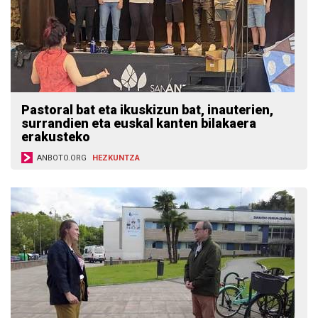
Pastoral bat eta ikuskizun bat, inauterien,
surrandien eta euskal kanten bilakaera
erakusteko
ANBOTO.ORG
HEZKUNTZA