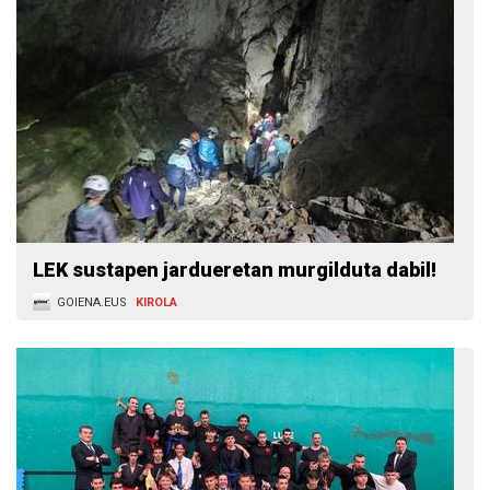
LEK sustapen jardueretan murgilduta dabil!
GOIENA.EUS
KIROLA