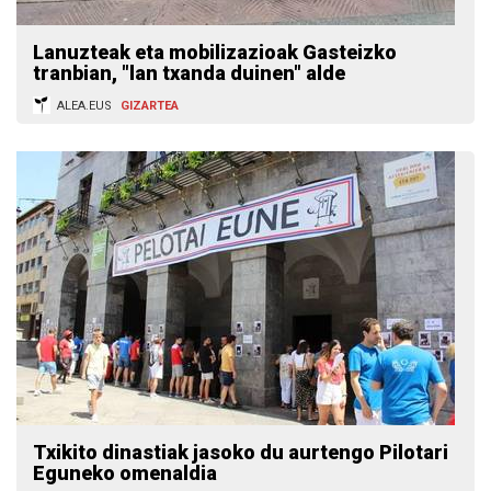
Lanuzteak eta mobilizazioak Gasteizko
tranbian, "lan txanda duinen" alde
ALEA.EUS
GIZARTEA
Txikito dinastiak jasoko du aurtengo Pilotari
Eguneko omenaldia