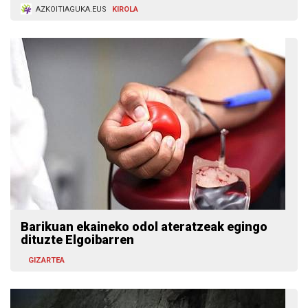
AZKOITIAGUKA.EUS
KIROLA
Barikuan ekaineko odol ateratzeak egingo
dituzte Elgoibarren
GIZARTEA