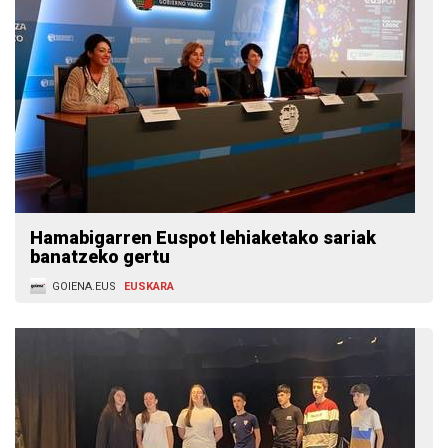
Hamabigarren Euspot lehiaketako sariak
banatzeko gertu
GOIENA.EUS
EUSKARA