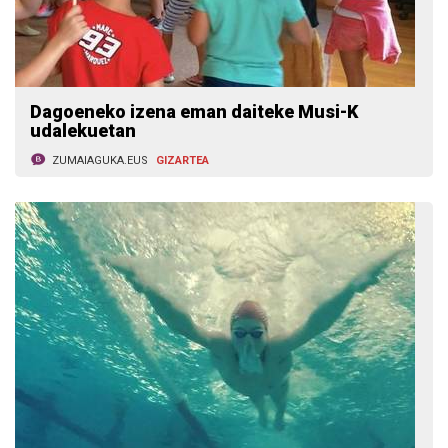
Dagoeneko izena eman daiteke Musi-K
udalekuetan
ZUMAIAGUKA.EUS
GIZARTEA