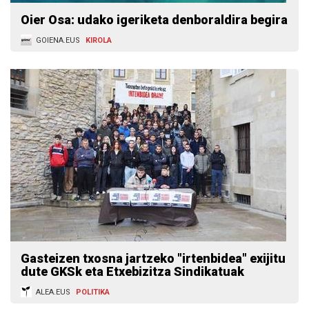
Oier Osa: udako igeriketa denboraldira begira
GOIENA.EUS
KIROLA
Gasteizen txosna jartzeko "irtenbidea" exijitu
dute GKSk eta Etxebizitza Sindikatuak
ALEA.EUS
POLITIKA