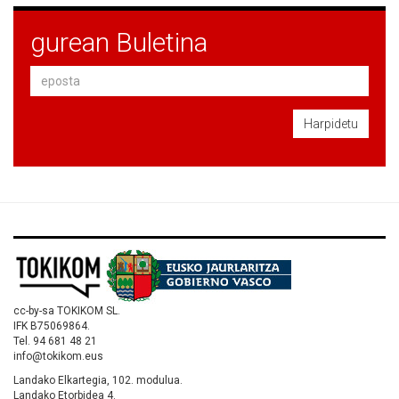
gurean Buletina
Harpidetu
cc-by-sa TOKIKOM SL.
IFK B75069864.
Tel. 94 681 48 21
info@tokikom.eus
Landako Elkartegia, 102. modulua.
Landako Etorbidea 4.