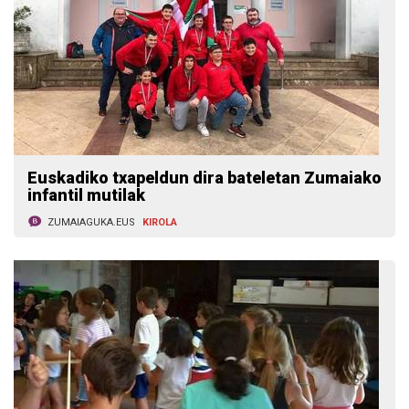
Euskadiko txapeldun dira bateletan Zumaiako
infantil mutilak
ZUMAIAGUKA.EUS
KIROLA