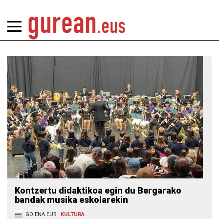
Kontzertu didaktikoa egin du Bergarako
bandak musika eskolarekin
GOIENA.EUS
KULTURA