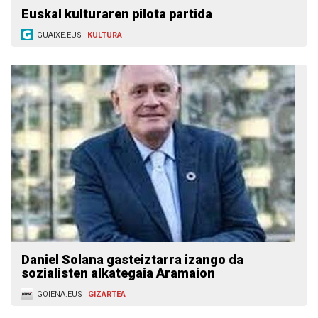
Euskal kulturaren pilota partida
GUAIXE.EUS
KULTURA
Daniel Solana gasteiztarra izango da
sozialisten alkategaia Aramaion
GOIENA.EUS
GIZARTEA