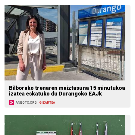
Bilborako trenaren maiztasuna 15 minutukoa
izatea eskatuko du Durangoko EAJk
ANBOTO.ORG
GIZARTEA