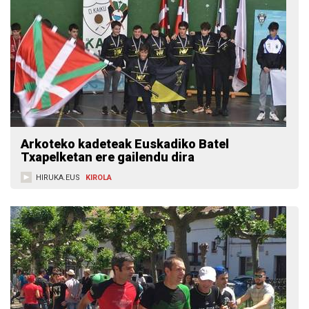
Arkoteko kadeteak Euskadiko Batel
Txapelketan ere gailendu dira
HIRUKA.EUS
KIROLA