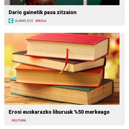
Dario gainetik pasa zitzaion
GUAIXE.EUS
KIROLA
Erosi euskarazko liburuak %50 merkeago
KULTURA