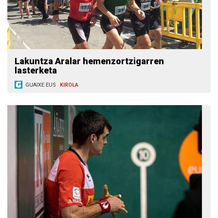
Lakuntza Aralar hemenzortzigarren
lasterketa
GUAIXE.EUS
KIROLA