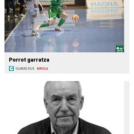
Porrot garratza
GUAIXE.EUS
KIROLA