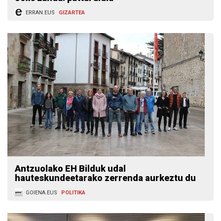
ERRAN.EUS
GIZARTEA
Antzuolako EH Bilduk udal
hauteskundeetarako zerrenda aurkeztu du
GOIENA.EUS
POLITIKA