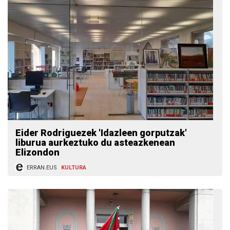
Eider Rodriguezek 'Idazleen gorputzak'
liburua aurkeztuko du asteazkenean
Elizondon
ERRAN.EUS
KULTURA