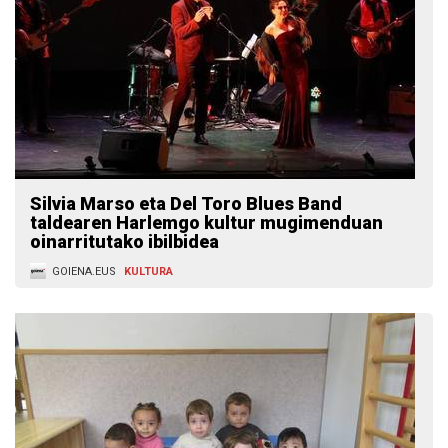
Silvia Marso eta Del Toro Blues Band
taldearen Harlemgo kultur mugimenduan
oinarritutako ibilbidea
GOIENA.EUS
KULTURA