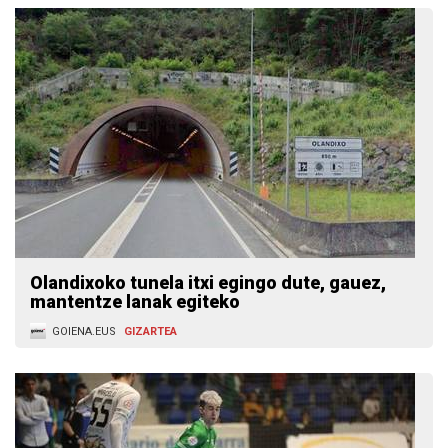
Olandixoko tunela itxi egingo dute, gauez,
mantentze lanak egiteko
GOIENA.EUS
GIZARTEA