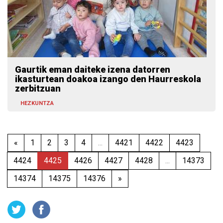
Gaurtik eman daiteke izena datorren
ikasturtean doakoa izango den Haurreskola
zerbitzuan
HEZKUNTZA
«
1
2
3
4
...
4421
4422
4423
4424
4425
4426
4427
4428
...
14373
14374
14375
14376
»