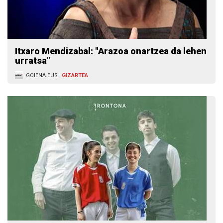
Itxaro Mendizabal: "Arazoa onartzea da lehen
urratsa"
GOIENA.EUS
GIZARTEA