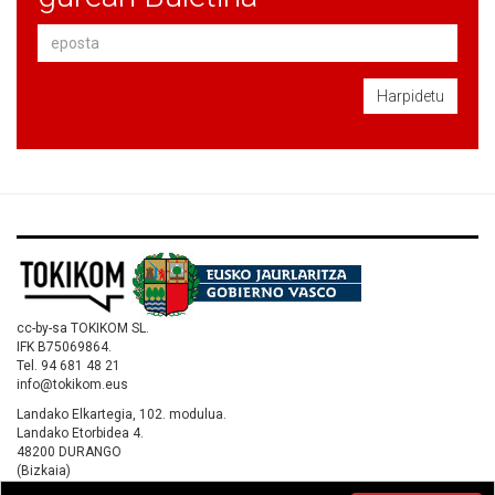
Harpidetu
cc-by-sa TOKIKOM SL.
IFK B75069864.
Tel. 94 681 48 21
info@tokikom.eus
Landako Elkartegia, 102. modulua.
Landako Etorbidea 4.
48200 DURANGO
(Bizkaia)