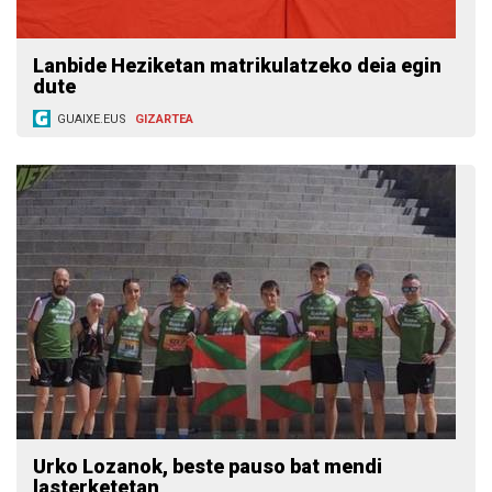
Lanbide Heziketan matrikulatzeko deia egin
dute
GUAIXE.EUS
GIZARTEA
Urko Lozanok, beste pauso bat mendi
lasterketetan