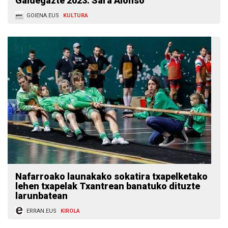
Galdegazte 2023: Sara Alonso
GOIENA.EUS
KULTURA
Nafarroako launakako sokatira txapelketako
lehen txapelak Txantrean banatuko dituzte
larunbatean
ERRAN.EUS
KIROLA