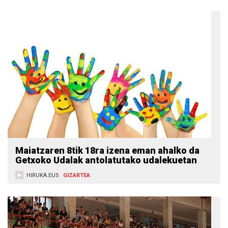
Maiatzaren 8tik 18ra izena eman ahalko da
Getxoko Udalak antolatutako udalekuetan
HIRUKA.EUS
GIZARTEA