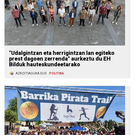
"Udalgintzan eta herrigintzan lan egiteko
prest dagoen zerrenda" aurkeztu du EH
Bilduk hauteskundeetarako
AZKOITIAGUKA.EUS
POLITIKA