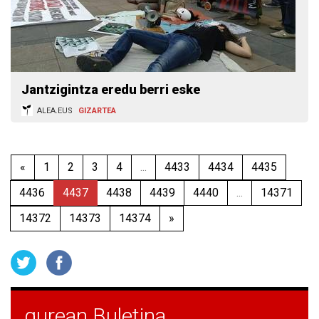
Jantzigintza eredu berri eske
ALEA.EUS
GIZARTEA
«
1
2
3
4
...
4433
4434
4435
4436
4437
4438
4439
4440
...
14371
14372
14373
14374
»
gurean Buletina