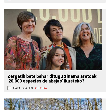
Zergatik bete behar ditugu zinema aretoak
'20.000 especies de abejas' ikusteko?
AIARALDEA.EUS
KULTURA