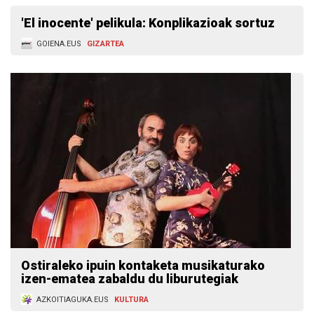
'El inocente' pelikula: Konplikazioak sortuz
GOIENA.EUS
GIZARTEA
Ostiraleko ipuin kontaketa musikaturako
izen-ematea zabaldu du liburutegiak
AZKOITIAGUKA.EUS
KULTURA