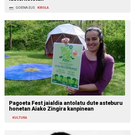
GOIENA.EUS
KIROLA
Pagoeta Fest jaialdia antolatu dute asteburu
honetan Aiako Zingira kanpinean
KULTURA