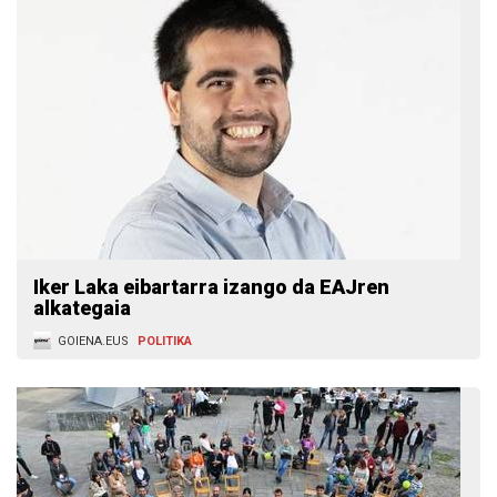
Iker Laka eibartarra izango da EAJren
alkategaia
GOIENA.EUS
POLITIKA