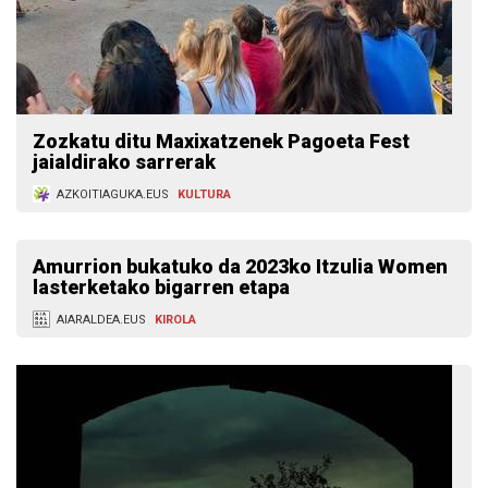
Zozkatu ditu Maxixatzenek Pagoeta Fest
jaialdirako sarrerak
AZKOITIAGUKA.EUS
KULTURA
Amurrion bukatuko da 2023ko Itzulia Women
lasterketako bigarren etapa
AIARALDEA.EUS
KIROLA