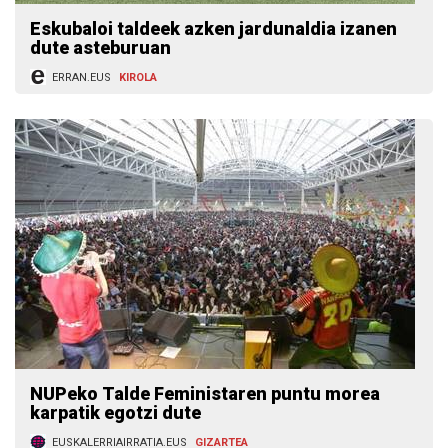
Eskubaloi taldeek azken jardunaldia izanen
dute asteburuan
ERRAN.EUS
KIROLA
NUPeko Talde Feministaren puntu morea
karpatik egotzi dute
EUSKALERRIAIRRATIA.EUS
GIZARTEA