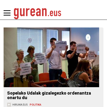
Sopelako Udalak gizalegezko ordenantza
onartu du
HIRUKA.EUS
POLITIKA