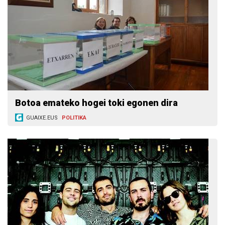
Botoa emateko hogei toki egonen dira
GUAIXE.EUS
POLITIKA