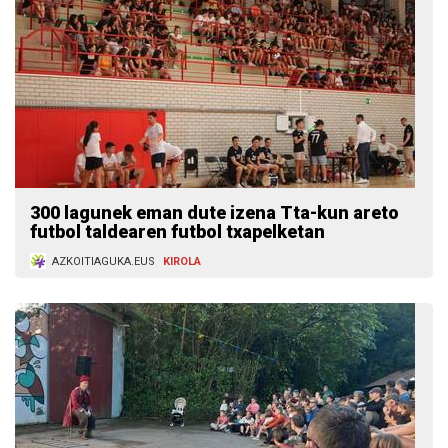
300 lagunek eman dute izena Tta-kun areto
futbol taldearen futbol txapelketan
AZKOITIAGUKA.EUS
KIROLA