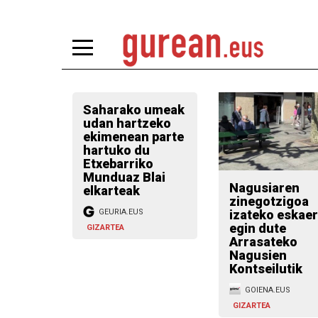
Saharako umeak
udan hartzeko
ekimenean parte
hartuko du
Etxebarriko
Munduaz Blai
Nagusiaren
elkarteak
zinegotzigoa
izateko eskae
GEURIA.EUS
egin dute
GIZARTEA
Arrasateko
Nagusien
Kontseilutik
GOIENA.EUS
GIZARTEA