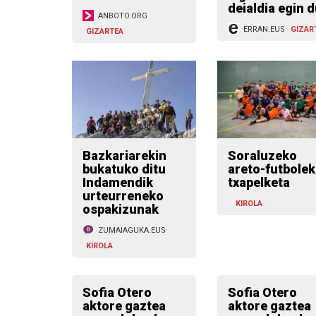
deialdia egin 
ANBOTO.ORG
ERRAN.EUS
GIZAR
GIZARTEA
Bazkariarekin
Soraluzeko
bukatuko ditu
areto-futbole
Indamendik
txapelketa
urteurreneko
KIROLA
ospakizunak
ZUMAIAGUKA.EUS
KIROLA
Sofia Otero
Sofia Otero
aktore gaztea
aktore gaztea