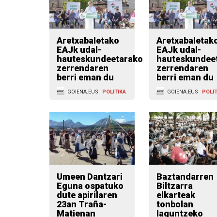
Aretxabaletako
Aretxabaletak
EAJk udal-
EAJk udal-
hauteskundeetarako
hauteskundee
zerrendaren
zerrendaren
berri eman du
berri eman du
GOIENA.EUS
POLITIKA
GOIENA.EUS
POLIT
Umeen Dantzari
Baztandarren
Eguna ospatuko
Biltzarra
dute apirilaren
elkarteak
23an Traña-
tonbolan
Matienan
laguntzeko