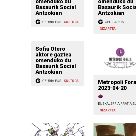
omenduko du
omenduko du
Basaurik Social
Basaurik Socia
Antzokian
Antzokian
GEURIA.EUS
KULTURA
GEURIA.EUS
GIZARTEA
Sofia Otero
aktore gaztea
omenduko du
Basaurik Social
Antzokian
Metropoli Fora
GEURIA.EUS
KULTURA
2023-04-20
EUSKALERRIAIRRATIA.E
GIZARTEA