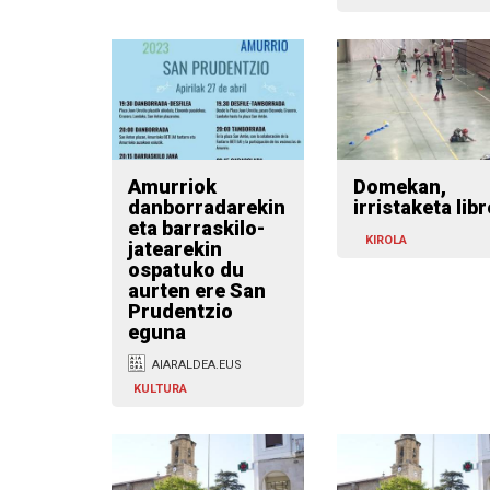
Amurriok
Domekan,
danborradarekin
irristaketa lib
eta barraskilo-
KIROLA
jatearekin
ospatuko du
aurten ere San
Prudentzio
eguna
AIARALDEA.EUS
KULTURA