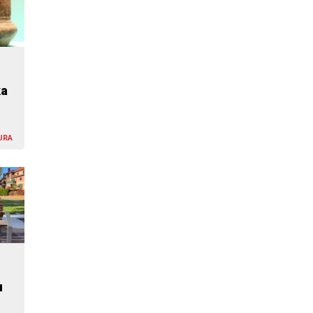
ka
URA
u