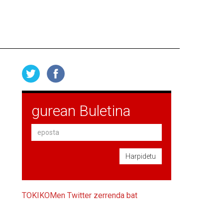
gurean Buletina
Harpidetu
TOKIKOMen Twitter zerrenda bat