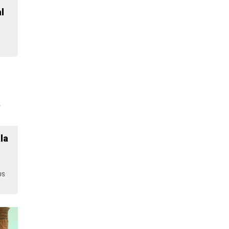
l
la
US