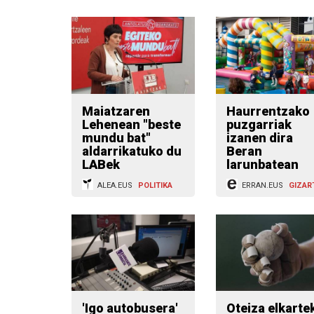
Maiatzaren
Haurrentzako
Lehenean "beste
puzgarriak
mundu bat"
izanen dira
aldarrikatuko du
Beran
LABek
larunbatean
ALEA.EUS
POLITIKA
ERRAN.EUS
GIZAR
'Igo autobusera'
Oteiza elkarte