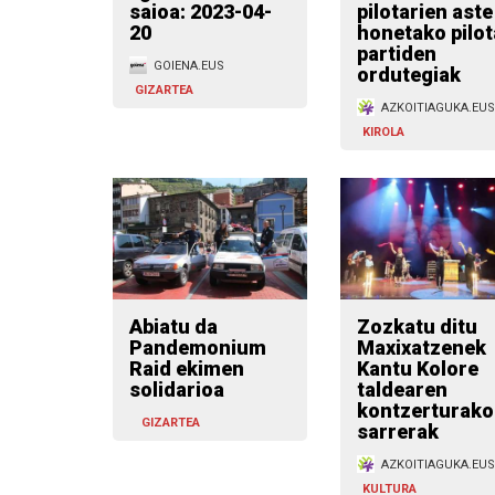
saioa: 2023-04-
pilotarien aste
20
honetako pilot
partiden
GOIENA.EUS
ordutegiak
GIZARTEA
AZKOITIAGUKA.EUS
KIROLA
Abiatu da
Zozkatu ditu
Pandemonium
Maxixatzenek
Raid ekimen
Kantu Kolore
solidarioa
taldearen
kontzerturako
GIZARTEA
sarrerak
AZKOITIAGUKA.EUS
KULTURA