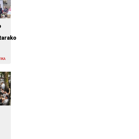
o
tarako
IKA