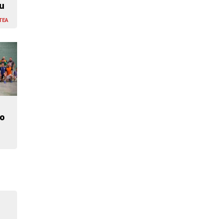
du
TEA
ko