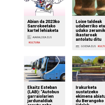
Abian da 2023ko
Loixe taldeak
Sanrokeetako
udaberriko eta
kartel lehiaketa
udako zerami
ikastaroak
AIARALDEA.EUS
antolatu ditu
KULTURA
GOIENA.EUS
KULT
Ekaitz Esteban
Irakurketa
(LAB): "Autobus
sustatzeko
garraiolarien
ekimena abiat
jardunaldiak
du Berangoko