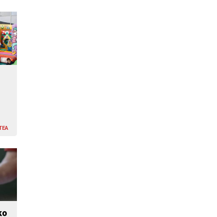
TEA
ko