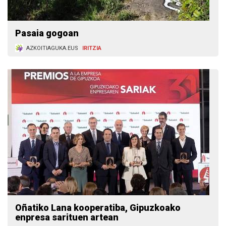
Pasaia gogoan
AZKOITIAGUKA.EUS
IRITZIA
Oñatiko Lana kooperatiba, Gipuzkoako
enpresa sarituen artean