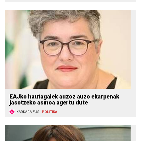
EAJko hautagaiek auzoz auzo ekarpenak
jasotzeko asmoa agertu dute
KARKARA.EUS
POLITIKA