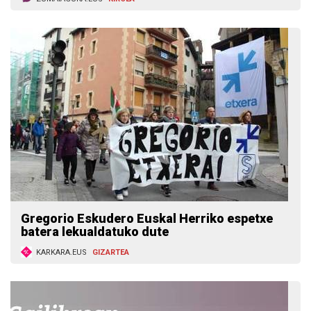
Gregorio Eskudero Euskal Herriko espetxe
batera lekualdatuko dute
KARKARA.EUS
GIZARTEA