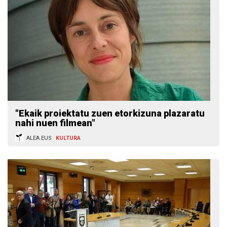
"Ekaik proiektatu zuen etorkizuna plazaratu
nahi nuen filmean"
ALEA.EUS
KULTURA