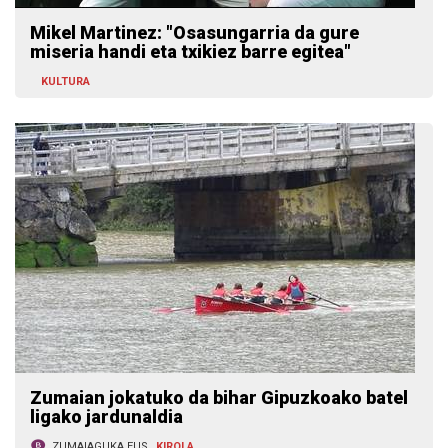
Mikel Martinez: "Osasungarria da gure
miseria handi eta txikiez barre egitea"
KULTURA
Zumaian jokatuko da bihar Gipuzkoako batel
ligako jardunaldia
ZUMAIAGUKA.EUS
KIROLA