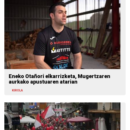
Eneko Otañori elkarrizketa, Mugertzaren
aurkako apustuaren atarian
KIROLA