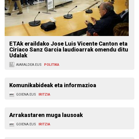
ETAk eraildako Jose Luis Vicente Canton eta
Ciriaco Sanz Garcia laudioarrak omendu ditu
Udalak
AIARALDEA.EUS
POLITIKA
Komunikabideak eta informazioa
GOIENA.EUS
IRITZIA
Arrakastaren muga lausoak
GOIENA.EUS
IRITZIA