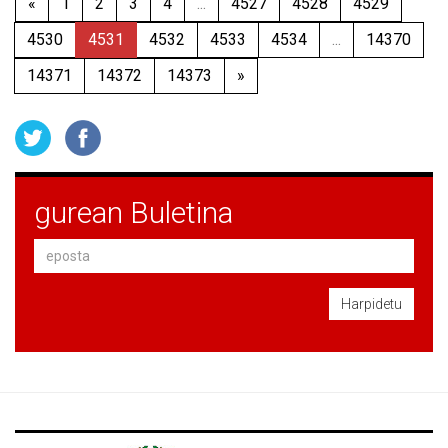
«
1
2
3
4
...
4527
4528
4529
4530
4531
4532
4533
4534
...
14370
14371
14372
14373
»
gurean Buletina
Harpidetu