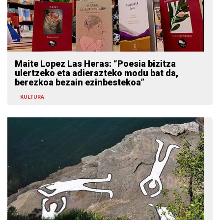
Maite Lopez Las Heras: “Poesia bizitza
ulertzeko eta adierazteko modu bat da,
berezkoa bezain ezinbestekoa”
KULTURA