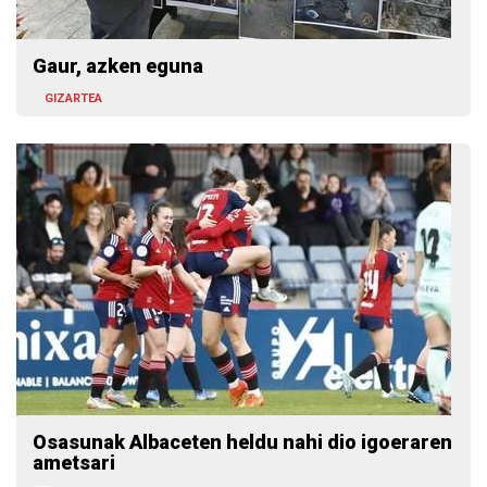
Gaur, azken eguna
GIZARTEA
Osasunak Albaceten heldu nahi dio igoeraren
ametsari