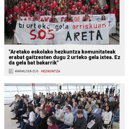
"Aretako eskolako hezkuntza komunitateak
erabat gaitzesten dugu 2 urteko gela ixtea. Ez
da gela bat bakarrik"
AIARALDEA.EUS
HEZKUNTZA