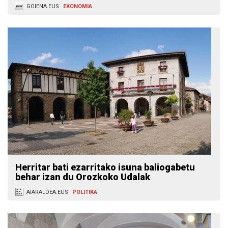
GOIENA.EUS
EKONOMIA
Herritar bati ezarritako isuna baliogabetu
behar izan du Orozkoko Udalak
AIARALDEA.EUS
POLITIKA