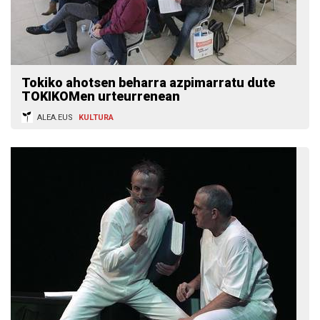
Tokiko ahotsen beharra azpimarratu dute
TOKIKOMen urteurrenean
ALEA.EUS
KULTURA