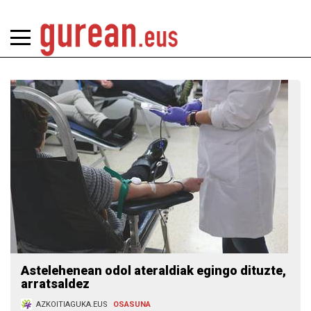
Astelehenean odol ateraldiak egingo dituzte,
arratsaldez
AZKOITIAGUKA.EUS
OSASUNA