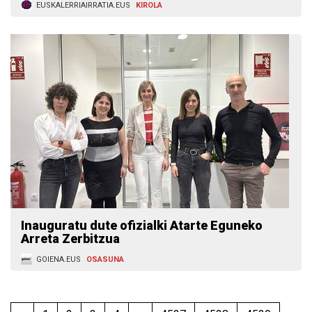
EUSKALERRIAIRRATIA.EUS
KIROLA
Inauguratu dute ofizialki Atarte Eguneko
Arreta Zerbitzua
GOIENA.EUS
OSASUNA