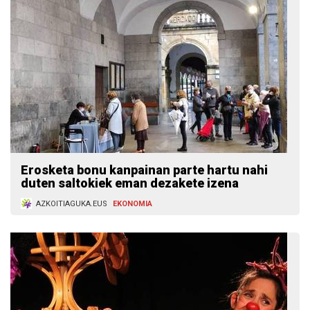
Erosketa bonu kanpainan parte hartu nahi
duten saltokiek eman dezakete izena
AZKOITIAGUKA.EUS
EKONOMIA