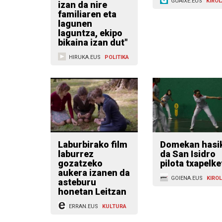
GUAIXE.EUS
KIROL
izan da nire
familiaren eta
lagunen
laguntza, ekipo
bikaina izan dut"
HIRUKA.EUS
POLITIKA
Laburbirako film
Domekan hasi
laburrez
da San Isidro
gozatzeko
pilota txapelke
aukera izanen da
GOIENA.EUS
KIRO
asteburu
honetan Leitzan
ERRAN.EUS
KULTURA