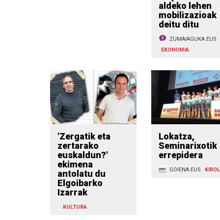
aldeko lehen
mobilizazioak
deitu ditu
ZUMAIAGUKA.EUS
EKONOMIA
'Zergatik eta
Lokatza,
zertarako
Seminarixotik
euskaldun?'
errepidera
ekimena
GOIENA.EUS
KIRO
antolatu du
Elgoibarko
Izarrak
KULTURA