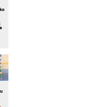
eko
k
a
du