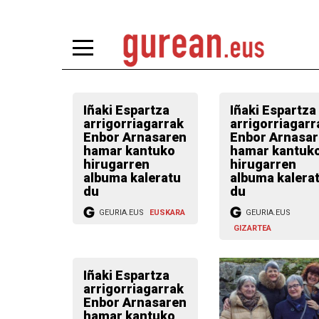
Iñaki Espartza
Iñaki Espartza
arrigorriagarrak
arrigorriagarr
Enbor Arnasaren
Enbor Arnasa
hamar kantuko
hamar kantuk
hirugarren
hirugarren
albuma kaleratu
albuma kalera
du
du
GEURIA.EUS
EUSKARA
GEURIA.EUS
GIZARTEA
Iñaki Espartza
arrigorriagarrak
Enbor Arnasaren
hamar kantuko