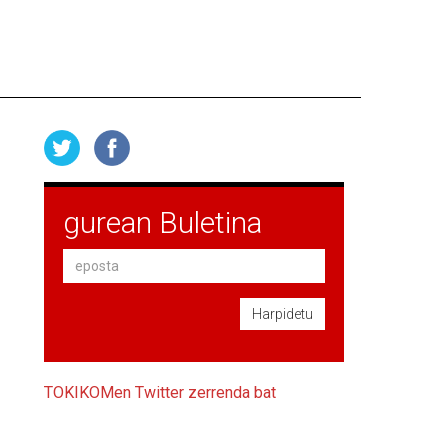
gurean Buletina
Harpidetu
TOKIKOMen Twitter zerrenda bat