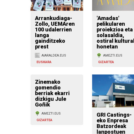
Arrankudiaga-
'Amadas'
Zollo, UEMAren
pelikularen
100 udalerrien
proiekzioa eta
langa
solasaldia,
gainditzeko
ostiral kultura
prest
honetan
AIARALDEA.EUS
AMEZTI.EUS
EUSKARA
GIZARTEA
Zinemako
gomendio
berriak ekarri
dizkigu Jule
Goñik
GRI Castings-
AMEZTI.EUS
eko Enpresa
GIZARTEA
Batzordeak
lanpostuen