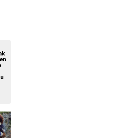
ak
ren
o
tu