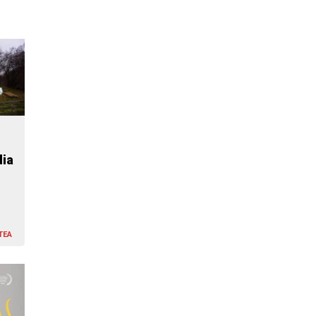
dia
TEA