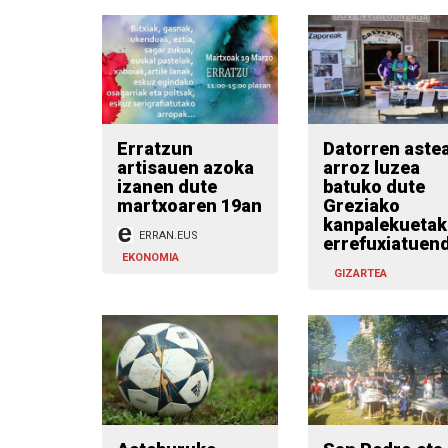
Erratzun
Datorren aste
artisauen azoka
arroz luzea
izanen dute
batuko dute
martxoaren 19an
Greziako
kanpalekuetak
ERRAN.EUS
errefuxiatuen
EKONOMIA
GIZARTEA