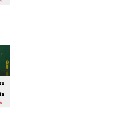
A
ko
ta
LA