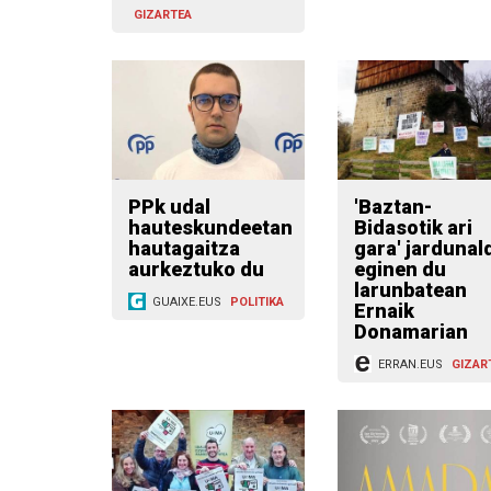
GIZARTEA
PPk udal
'Baztan-
hauteskundeetan
Bidasotik ari
hautagaitza
gara' jardunal
aurkeztuko du
eginen du
larunbatean
GUAIXE.EUS
POLITIKA
Ernaik
Donamarian
ERRAN.EUS
GIZAR