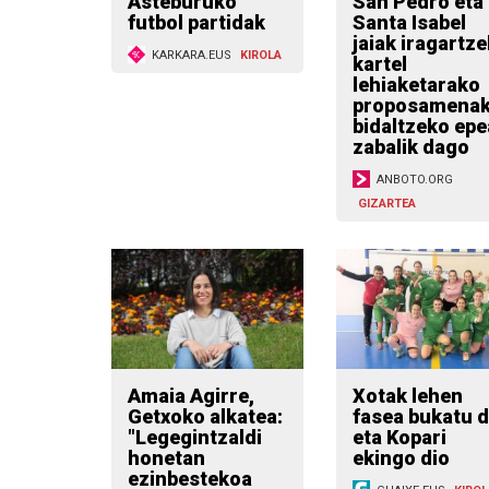
Asteburuko
San Pedro eta
futbol partidak
Santa Isabel
jaiak iragartz
KARKARA.EUS
KIROLA
kartel
lehiaketarako
proposamena
bidaltzeko epe
zabalik dago
ANBOTO.ORG
GIZARTEA
Amaia Agirre,
Xotak lehen
Getxoko alkatea:
fasea bukatu 
"Legegintzaldi
eta Kopari
honetan
ekingo dio
ezinbestekoa