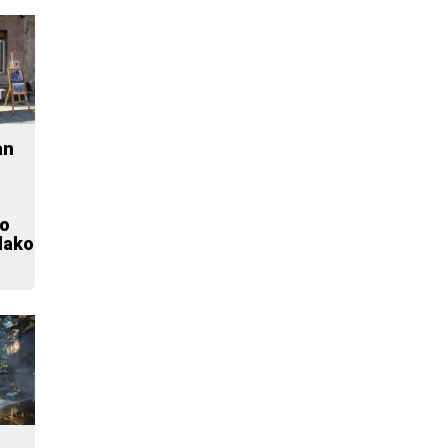
an
o
dako