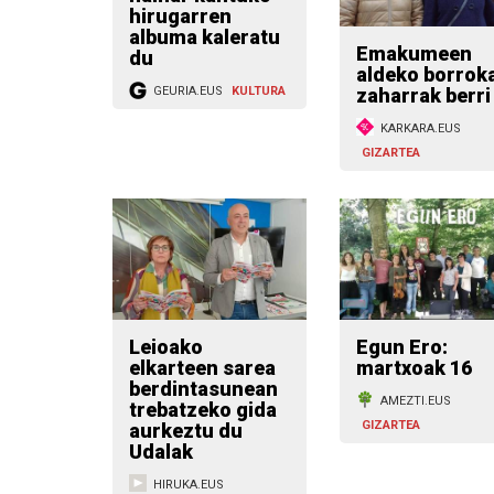
hirugarren
albuma kaleratu
Emakumeen
du
aldeko borrok
zaharrak berri
GEURIA.EUS
KULTURA
KARKARA.EUS
GIZARTEA
Leioako
Egun Ero:
elkarteen sarea
martxoak 16
berdintasunean
AMEZTI.EUS
trebatzeko gida
GIZARTEA
aurkeztu du
Udalak
HIRUKA.EUS