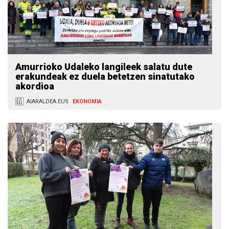
Amurrioko Udaleko langileek salatu dute
erakundeak ez duela betetzen sinatutako
akordioa
AIARALDEA.EUS
EKONOMIA