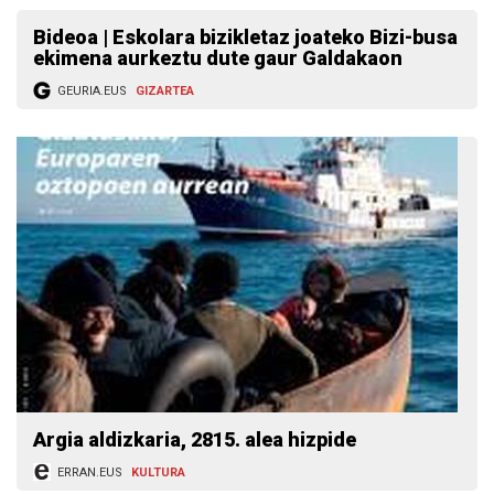
Bideoa | Eskolara bizikletaz joateko Bizi-busa
ekimena aurkeztu dute gaur Galdakaon
GEURIA.EUS
GIZARTEA
Argia aldizkaria, 2815. alea hizpide
ERRAN.EUS
KULTURA