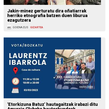
Jakin-minez gerturatu dira oñatiarrak
herriko etnografia batzen duen liburua
ezagutzera
GOIENA.EUS
GIZARTEA
'Etorkizuna Batuz' hautagaitzak irabazi ditu
Amurrio Clubeko hauteskundeak