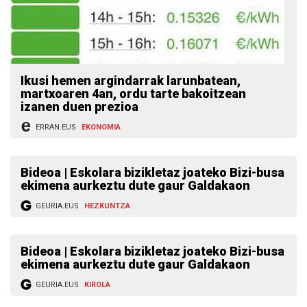
Ikusi hemen argindarrak larunbatean,
martxoaren 4an, ordu tarte bakoitzean
izanen duen prezioa
ERRAN.EUS
EKONOMIA
Bideoa | Eskolara bizikletaz joateko Bizi-busa
ekimena aurkeztu dute gaur Galdakaon
GEURIA.EUS
HEZKUNTZA
Bideoa | Eskolara bizikletaz joateko Bizi-busa
ekimena aurkeztu dute gaur Galdakaon
GEURIA.EUS
KIROLA