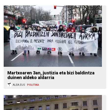
Martxoaren 3an, justizia eta bizi baldintza
duinen aldeko aldarria
ALEA.EUS
POLITIKA