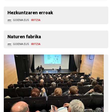
Hezkuntzaren erroak
GOIENA.EUS
IRITZIA
Naturen fabrika
GOIENA.EUS
IRITZIA