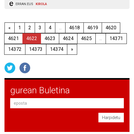
ERRAN.EUS
KIROLA
«
1
2
3
4
...
4618
4619
4620
4621
4622
4623
4624
4625
...
14371
14372
14373
14374
»
gurean Buletina
Harpidetu