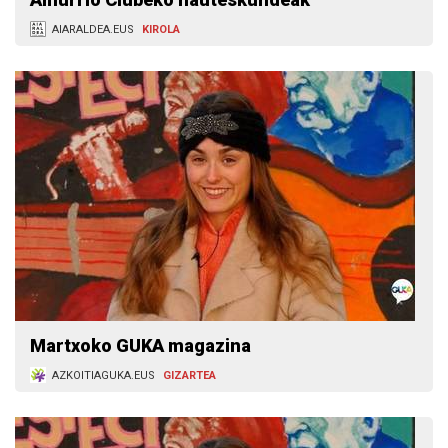
AIARALDEA.EUS
KIROLA
Martxoko GUKA magazina
AZKOITIAGUKA.EUS
GIZARTEA