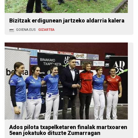
Bizitzak erdigunean jartzeko aldarria kalera
GOIENA.EUS
GIZARTEA
Ados pilota txapelketaren finalak martxoaren
5ean jokatuko dituzte Zumarragan