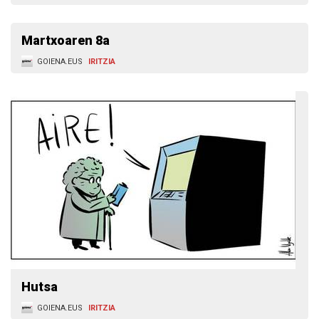
Martxoaren 8a
GOIENA.EUS
IRITZIA
Hutsa
GOIENA.EUS
IRITZIA