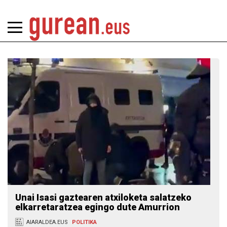
Unai Isasi gaztearen atxiloketa salatzeko
elkarretaratzea egingo dute Amurrion
AIARALDEA.EUS
POLITIKA