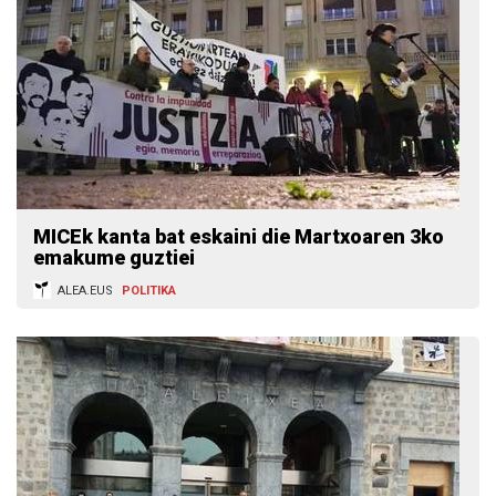
MICEk kanta bat eskaini die Martxoaren 3ko
emakume guztiei
ALEA.EUS
POLITIKA