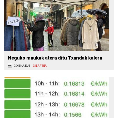
Neguko maukak atera ditu Txandak kalera
GOIENA.EUS
GIZARTEA