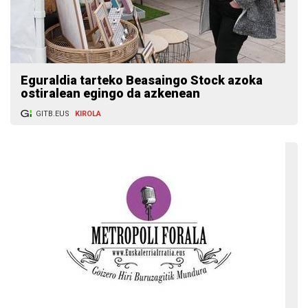
Eguraldia tarteko Beasaingo Stock azoka
ostiralean egingo da azkenean
GITB.EUS
KIROLA