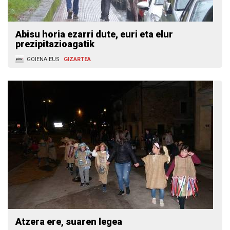
Abisu horia ezarri dute, euri eta elur
prezipitazioagatik
GOIENA.EUS
GIZARTEA
Atzera ere, suaren legea