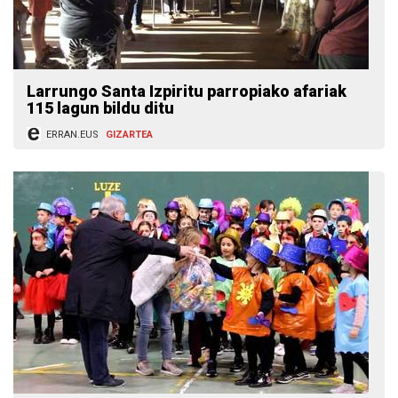
Larrungo Santa Izpiritu parropiako afariak
115 lagun bildu ditu
ERRAN.EUS
GIZARTEA