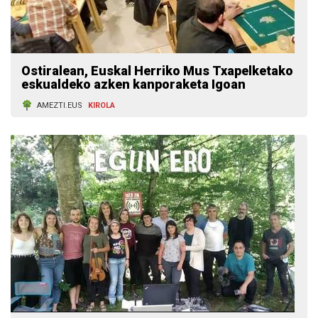
Ostiralean, Euskal Herriko Mus Txapelketako
eskualdeko azken kanporaketa Igoan
AMEZTI.EUS
KIROLA