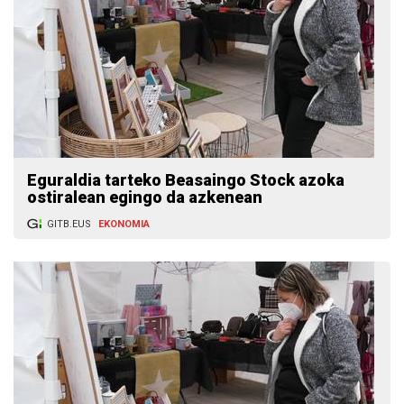
Eguraldia tarteko Beasaingo Stock azoka
ostiralean egingo da azkenean
GITB.EUS
EKONOMIA