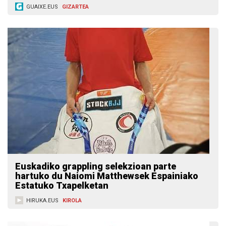
GUAIXE.EUS
GIZARTEA
Euskadiko grappling selekzioan parte
hartuko du Naiomi Matthewsek Espainiako
Estatuko Txapelketan
HIRUKA.EUS
KIROLA