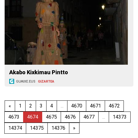
Akabo Kixkimau Pintto
GUAIXE.EUS
GIZARTEA
«
1
2
3
4
...
4670
4671
4672
4673
4674
4675
4676
4677
...
14373
14374
14375
14376
»