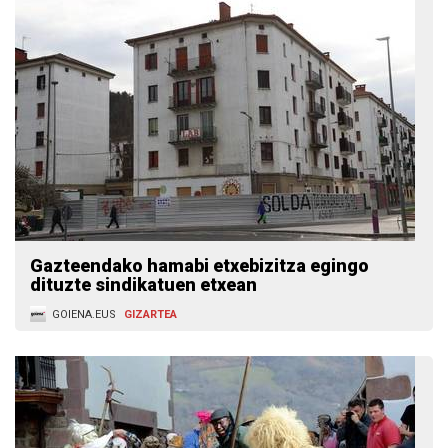
Gazteendako hamabi etxebizitza egingo
dituzte sindikatuen etxean
GOIENA.EUS
GIZARTEA