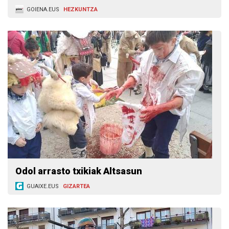
GOIENA.EUS
HEZKUNTZA
Odol arrasto txikiak Altsasun
GUAIXE.EUS
GIZARTEA