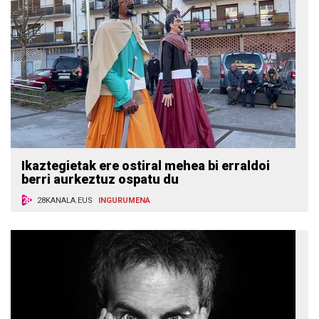
Ikaztegietak ere ostiral mehea bi erraldoi
berri aurkeztuz ospatu du
28KANALA.EUS
INGURUMENA