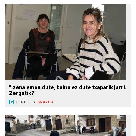
"Izena eman dute, baina ez dute txaparik jarri.
Zergatik?"
GUAIXE.EUS
GIZARTEA