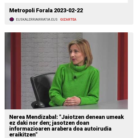
Metropoli Forala 2023-02-22
EUSKALERRIAIRRATIA.EUS
GIZARTEA
Nerea Mendizabal: "Jaiotzen denean umeak
ez daki nor den; jasotzen doan
informazioaren arabera doa autoirudia
eraikitzen"