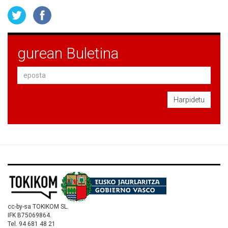
gurean Buletina
Harpidetu
cc-by-sa TOKIKOM SL.
IFK B75069864.
Tel. 94 681 48 21