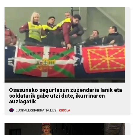
Osasunako segurtasun zuzendaria lanik eta
soldatarik gabe utzi dute, ikurrinaren
auziagatik
EUSKALERRIAIRRATIA.EUS
KIROLA