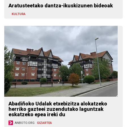
Aratusteetako dantza-ikuskizunen bideoak
KULTURA
Abadiñoko Udalak etxebizitza alokatzeko
herriko gazteei zuzendutako laguntzak
eskatzeko epea ireki du
ANBOTO.ORG
GIZARTEA