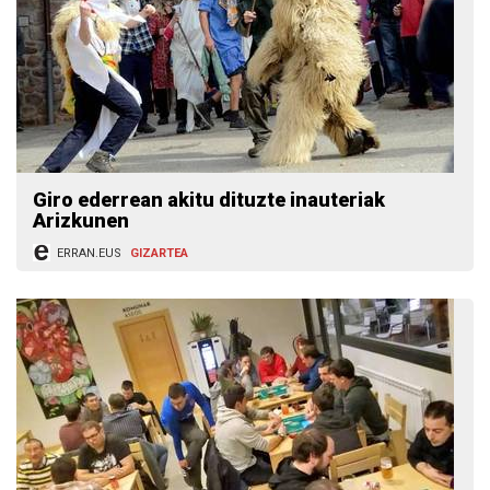
Giro ederrean akitu dituzte inauteriak
Arizkunen
ERRAN.EUS
GIZARTEA