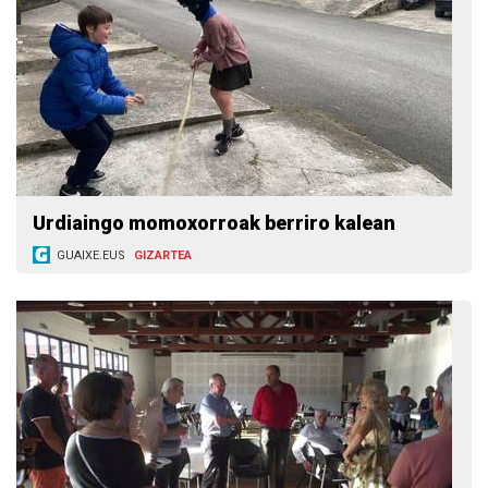
Urdiaingo momoxorroak berriro kalean
GUAIXE.EUS
GIZARTEA