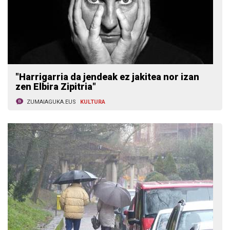
"Harrigarria da jendeak ez jakitea nor izan
zen Elbira Zipitria"
ZUMAIAGUKA.EUS
KULTURA