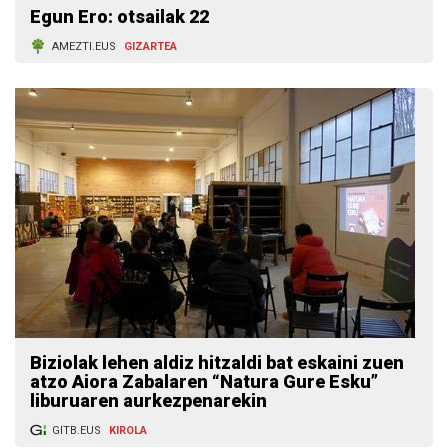
Egun Ero: otsailak 22
AMEZTI.EUS
GIZARTEA
Biziolak lehen aldiz hitzaldi bat eskaini zuen
atzo Aiora Zabalaren “Natura Gure Esku”
liburuaren aurkezpenarekin
GITB.EUS
KIROLA