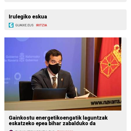
Irulegiko eskua
GUAIXE.EUS
IRITZIA
Gainkostu energetikoengatik laguntzak
eskatzeko epea bihar zabalduko da