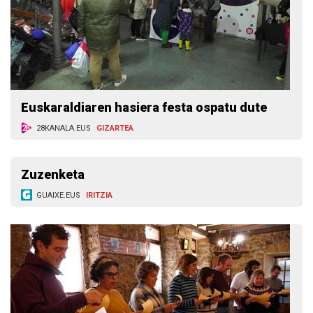
Euskaraldiaren hasiera festa ospatu dute
28KANALA.EUS
GIZARTEA
Zuzenketa
GUAIXE.EUS
IRITZIA