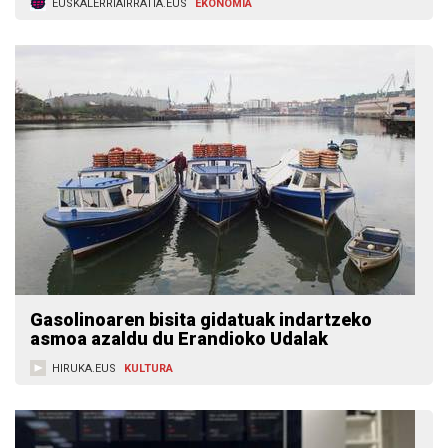
EUSKALERRIAIRRATIA.EUS
EKONOMIA
Gasolinoaren bisita gidatuak indartzeko
asmoa azaldu du Erandioko Udalak
HIRUKA.EUS
KULTURA