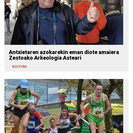
Antxietaren azokarekin eman diote amaiera
Zestoako Arkeologia Asteari
KULTURA