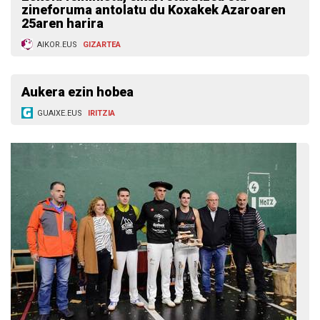
zineforuma antolatu du Koxakek Azaroaren
25aren harira
AIKOR.EUS
GIZARTEA
Aukera ezin hobea
GUAIXE.EUS
IRITZIA