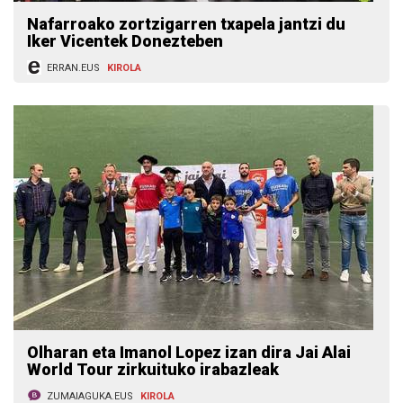
Nafarroako zortzigarren txapela jantzi du
Iker Vicentek Donezteben
ERRAN.EUS
KIROLA
Olharan eta Imanol Lopez izan dira Jai Alai
World Tour zirkuituko irabazleak
ZUMAIAGUKA.EUS
KIROLA