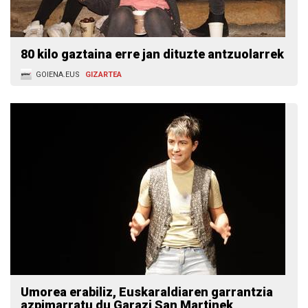
80 kilo gaztaina erre jan dituzte antzuolarrek
GOIENA.EUS
GIZARTEA
Umorea erabiliz, Euskaraldiaren garrantzia
azpimarratu du Garazi San Martinek