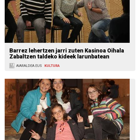
Barrez lehertzen jarri zuten Kasinoa Oihala
Zabaltzen taldeko kideek larunbatean
AIARALDEA.EUS
KULTURA