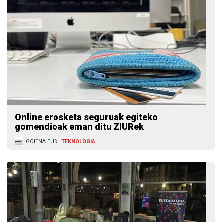
Online erosketa seguruak egiteko
gomendioak eman ditu ZIURek
GOIENA.EUS
TEKNOLOGIA