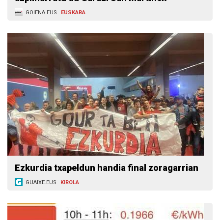
GOIENA.EUS
EUSKARA
Ezkurdia txapeldun handia final zoragarrian
GUAIXE.EUS
KIROLA