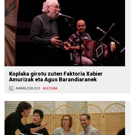
Koplaka girotu zuten Faktoria Xabier
Amurizak eta Agus Barandiaranek
AIARALDEA.EUS
KULTURA