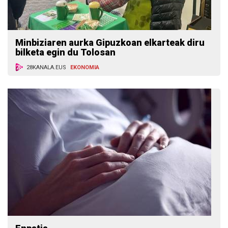
Minbiziaren aurka Gipuzkoan elkarteak diru
bilketa egin du Tolosan
28KANALA.EUS
EKONOMIA