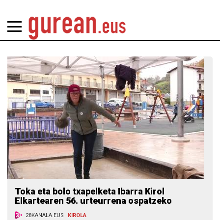
Toka eta bolo txapelketa Ibarra Kirol
Elkartearen 56. urteurrena ospatzeko
28KANALA.EUS
KIROLA