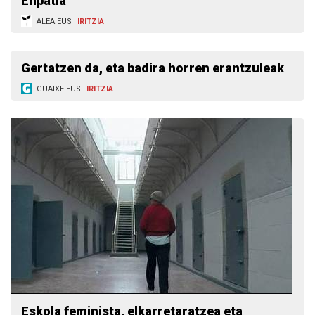
Enpatia
ALEA.EUS
IRITZIA
Gertatzen da, eta badira horren erantzuleak
GUAIXE.EUS
IRITZIA
Eskola feminista, elkarretaratzea eta