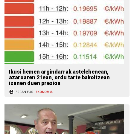
Ikusi hemen argindarrak astelehenean,
azaroaren 21ean, ordu tarte bakoitzean
izanen duen prezioa
ERRAN.EUS
EKONOMIA