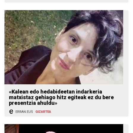
«Kalean edo hedabideetan indarkeria
matxistaz gehiago hitz egiteak ez du bere
presentzia ahuldu»
ERRAN.EUS
GIZARTEA