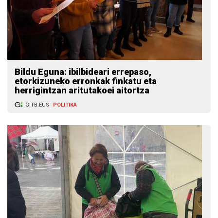
Bildu Eguna: ibilbideari errepaso,
etorkizuneko erronkak finkatu eta
herrigintzan aritutakoei aitortza
GITB.EUS
POLITIKA