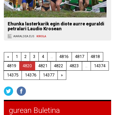
Ehunka lasterkarik egin diote aurre eguraldi
petralari Laudio Krosean
AIARALDEA.EUS
KIROLA
«
1
2
3
4
...
4816
4817
4818
4819
4820
4821
4822
4823
...
14374
14375
14376
14377
»
gurean Buletina