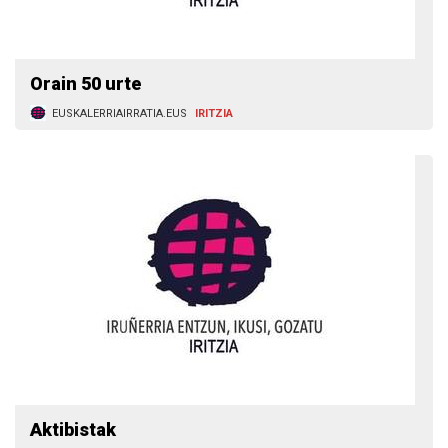
Orain 50 urte
EUSKALERRIAIRRATIA.EUS
IRITZIA
Aktibistak