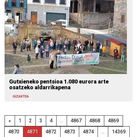
Gutxieneko pentsioa 1.080 eurora arte
osatzeko aldarrikapena
GIZARTEA
«
1
2
3
4
...
4867
4868
4869
4870
4871
4872
4873
4874
...
14369