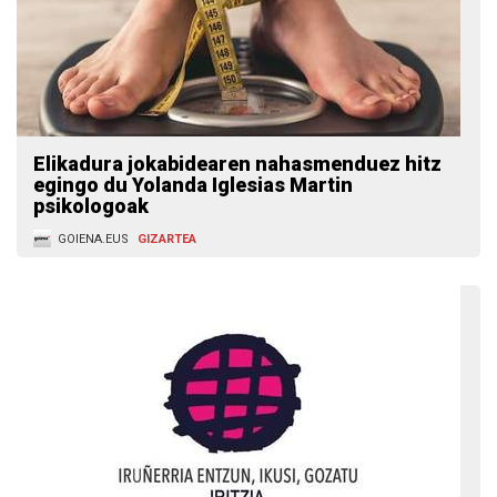
Elikadura jokabidearen nahasmenduez hitz
egingo du Yolanda Iglesias Martin
psikologoak
GOIENA.EUS
GIZARTEA