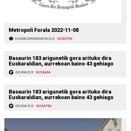
Metropoli Forala 2022-11-08
EUSKALERRIAIRRATIA.EUS
GIZARTEA
Basaurin 183 arigunetik gora arituko dira
Euskaraldian, aurrekoan baino 43 gehiago
GEURIA.EUS
EUSKARA
Basaurin 183 arigunetik gora arituko dira
Euskaraldian, aurrekoan baino 43 gehiago
GEURIA.EUS
GIZARTEA