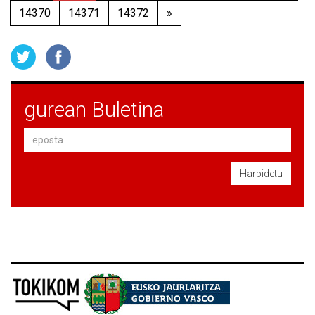
14370
14371
14372
»
gurean Buletina
Harpidetu