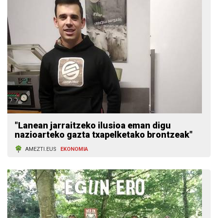
"Lanean jarraitzeko ilusioa eman digu
nazioarteko gazta txapelketako brontzeak"
AMEZTI.EUS
EKONOMIA