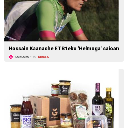
Hossain Kaanache ETB1eko 'Helmuga' saioan
KARKARA.EUS
KIROLA