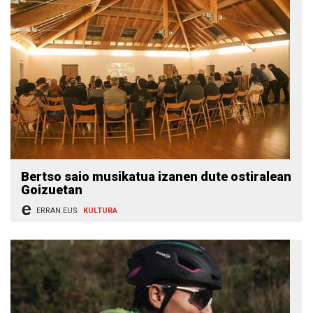
Bertso saio musikatua izanen dute ostiralean
Goizuetan
ERRAN.EUS
KULTURA