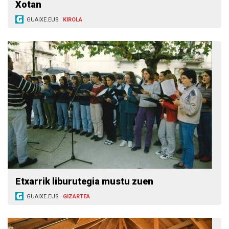
Xotan
GUAIXE.EUS
KIROLA
Etxarrik liburutegia mustu zuen
GUAIXE.EUS
GIZARTEA