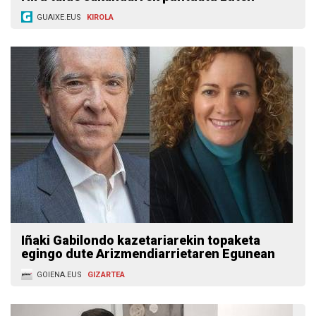
GUAIXE.EUS
KIROLA
Iñaki Gabilondo kazetariarekin topaketa
egingo dute Arizmendiarrietaren Egunean
GOIENA.EUS
GIZARTEA