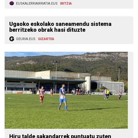
EUSKALERRIAIRRATIA.EUS
IRITZIA
Ugaoko eskolako saneamendu sistema
berritzeko obrak hasi dituzte
GEURIA.EUS
GIZARTEA
Hiru talde sakandarrek puntuatu zuten