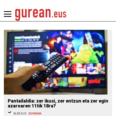
Pantailaldia: zer ikusi, zer entzun eta zer egin
azaroaren 11tik 18ra?
ALEA.EUS
EUSKARA