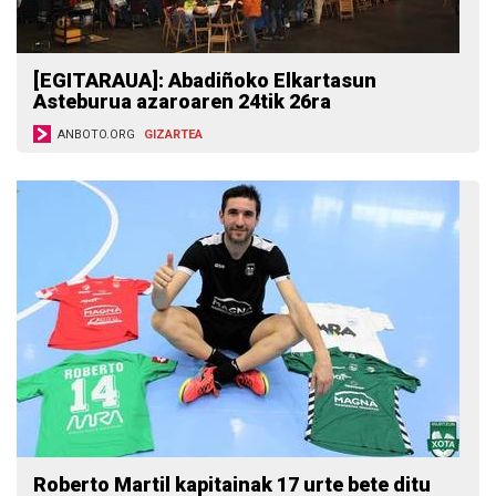
[EGITARAUA]: Abadiñoko Elkartasun
Asteburua azaroaren 24tik 26ra
ANBOTO.ORG
GIZARTEA
Roberto Martil kapitainak 17 urte bete ditu