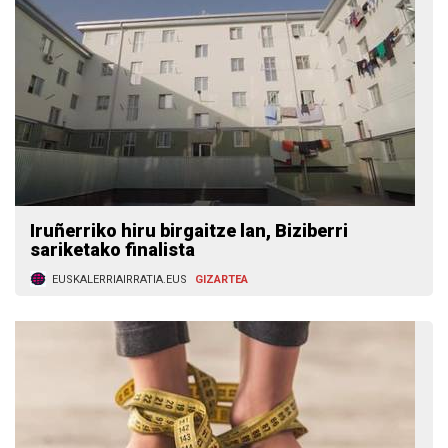
Iruñerriko hiru birgaitze lan, Biziberri
sariketako finalista
EUSKALERRIAIRRATIA.EUS
GIZARTEA