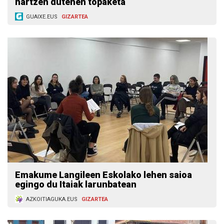
hartzen dutenen topaketa
GUAIXE.EUS
GIZARTEA
Emakume Langileen Eskolako lehen saioa
egingo du Itaiak larunbatean
AZKOITIAGUKA.EUS
GIZARTEA