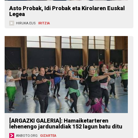
Asto Probak, Idi Probak eta Kirolaren Euskal
Legea
HIRUKA.EUS
IRITZIA
[ARGAZKI GALERIA]: Hamaiketarteren
lehenengo jardunaldiak 152 lagun batu ditu
ANBOTO.ORG
GIZARTEA