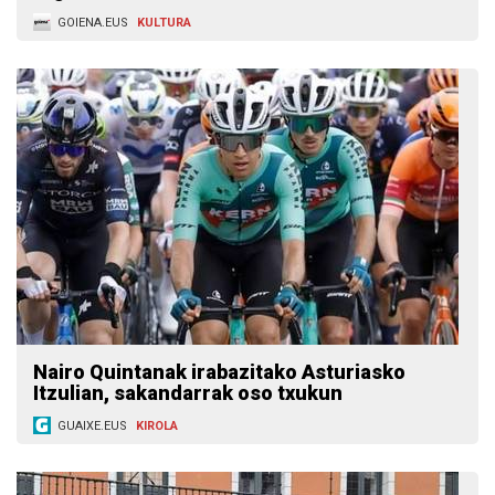
GOIENA.EUS
KULTURA
Nairo Quintanak irabazitako Asturiasko
Itzulian, sakandarrak oso txukun
GUAIXE.EUS
KIROLA