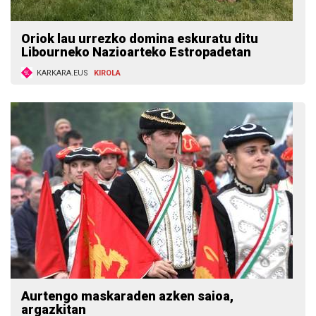
Oriok lau urrezko domina eskuratu ditu
Libourneko Nazioarteko Estropadetan
KARKARA.EUS
KIROLA
Aurtengo maskaraden azken saioa,
argazkitan