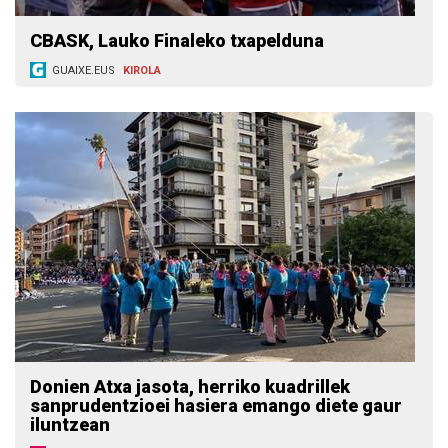
CBASK, Lauko Finaleko txapelduna
GUAIXE.EUS
KIROLA
Donien Atxa jasota, herriko kuadrillek
sanprudentzioei hasiera emango diete gaur
iluntzean