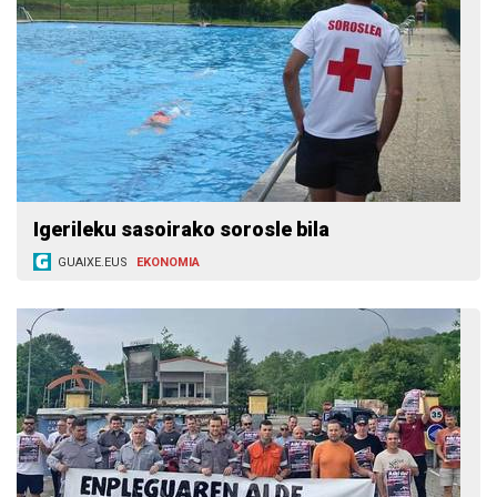
Igerileku sasoirako sorosle bila
GUAIXE.EUS
EKONOMIA