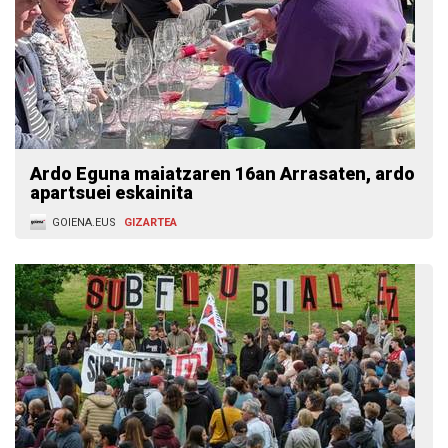
Ardo Eguna maiatzaren 16an Arrasaten, ardo
apartsuei eskainita
GOIENA.EUS
GIZARTEA