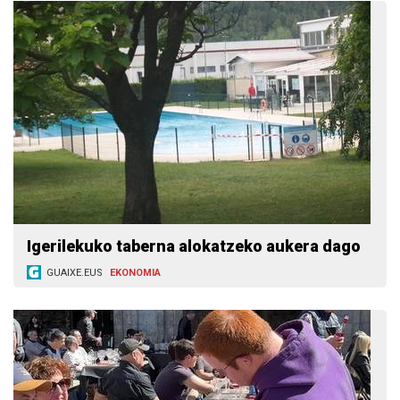
Igerilekuko taberna alokatzeko aukera dago
GUAIXE.EUS
EKONOMIA