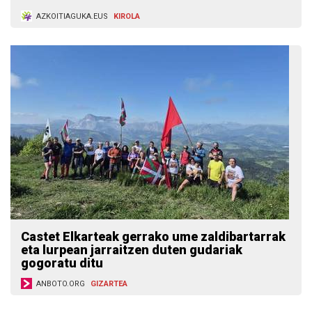
AZKOITIAGUKA.EUS
KIROLA
Castet Elkarteak gerrako ume zaldibartarrak
eta lurpean jarraitzen duten gudariak
gogoratu ditu
ANBOTO.ORG
GIZARTEA