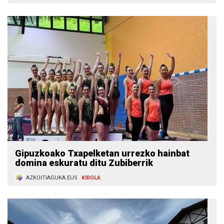
Gipuzkoako Txapelketan urrezko hainbat
domina eskuratu ditu Zubiberrik
AZKOITIAGUKA.EUS
KIROLA