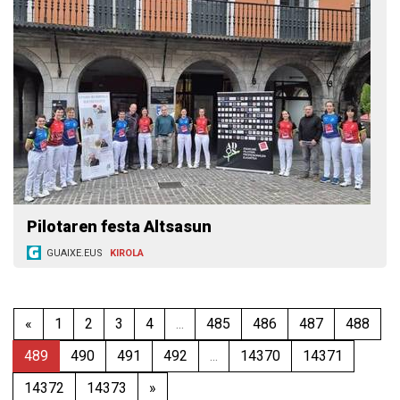
Pilotaren festa Altsasun
GUAIXE.EUS
KIROLA
«
1
2
3
4
...
485
486
487
488
489
490
491
492
...
14370
14371
14372
14373
»