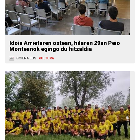
Idoia Arrietaren ostean, hilaren 29an Peio
Monteanok egingo du hitzaldia
GOIENA.EUS
KULTURA