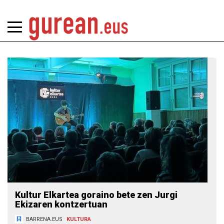
Kultur Elkartea goraino bete zen Jurgi
Ekizaren kontzertuan
BARRENA.EUS
KULTURA