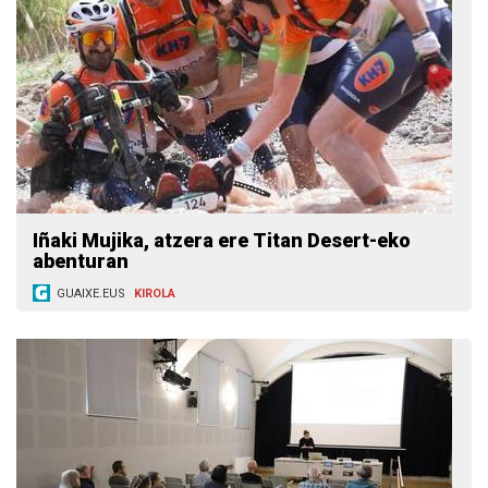
Iñaki Mujika, atzera ere Titan Desert-eko
abenturan
GUAIXE.EUS
KIROLA