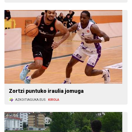
Zortzi puntuko iraulia jomuga
AZKOITIAGUKA.EUS
KIROLA