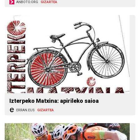
ANBOTO.ORG
GIZARTEA
Izterpeko Matxina: apirileko saioa
ERRAN.EUS
GIZARTEA