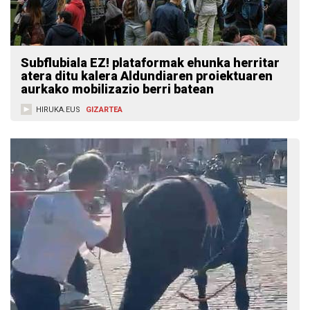
Subflubiala EZ! plataformak ehunka herritar
atera ditu kalera Aldundiaren proiektuaren
aurkako mobilizazio berri batean
HIRUKA.EUS
GIZARTEA