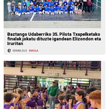
Baztango Udaberriko 35. Pilota Txapelketako
finalak jokatu dituzte igandean Elizondon eta
Iruritan
ERRAN.EUS
KIROLA