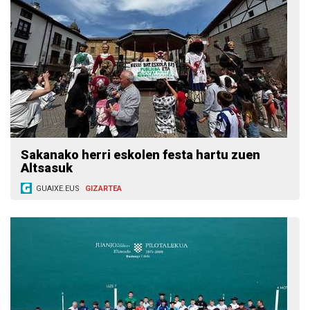
Sakanako herri eskolen festa hartu zuen
Altsasuk
GUAIXE.EUS
GIZARTEA