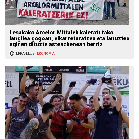
Lesakako Arcelor Mittalek kaleratutako
langilea gogoan, elkarretaratzea eta lanuztea
eginen dituzte asteazkenean berriz
ERRAN.EUS
EKONOMIA