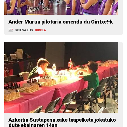
Ander Murua pilotaria omendu du Ointxe!-k
GOIENA.EUS
KIROLA
Azkoitia Sustapena xake txapelketa jokatuko
dute ekainaren 14an