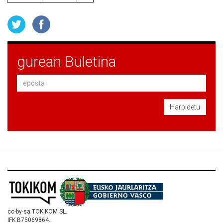
gurean Buletina
Harpidetu
cc-by-sa TOKIKOM SL.
IFK B75069864.