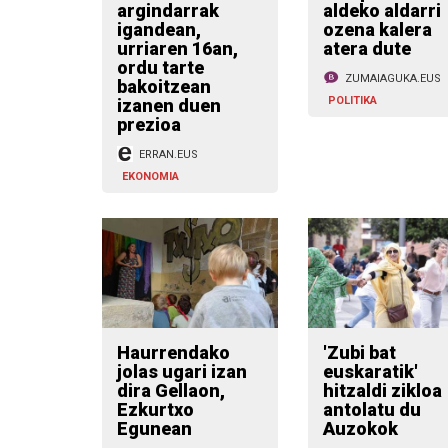
argindarrak
aldeko aldarri
igandean,
ozena kalera
urriaren 16an,
atera dute
ordu tarte
ZUMAIAGUKA.EUS
bakoitzean
POLITIKA
izanen duen
prezioa
ERRAN.EUS
EKONOMIA
Haurrendako
'Zubi bat
jolas ugari izan
euskaratik'
dira Gellaon,
hitzaldi zikloa
Ezkurtxo
antolatu du
Egunean
Auzokok