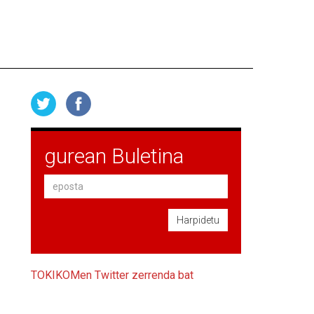
gurean Buletina
Harpidetu
TOKIKOMen Twitter zerrenda bat