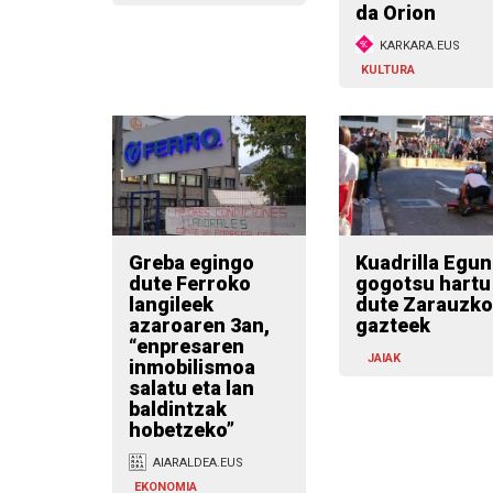
da Orion
KARKARA.EUS
KULTURA
Greba egingo
Kuadrilla Egun
dute Ferroko
gogotsu hartu
langileek
dute Zarauzko
azaroaren 3an,
gazteek
“enpresaren
JAIAK
inmobilismoa
salatu eta lan
baldintzak
hobetzeko”
AIARALDEA.EUS
EKONOMIA