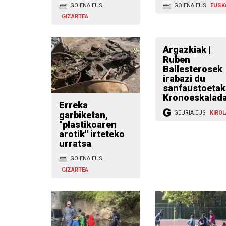
GOIENA.EUS
GOIENA.EUS
EUSK
GIZARTEA
Argazkiak |
Ruben
Ballesterosek
irabazi du
sanfaustoetak
Kronoeskalad
Erreka
garbiketan,
GEURIA.EUS
KIROL
"plastikoaren
arotik" irteteko
urratsa
GOIENA.EUS
GIZARTEA