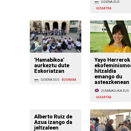
GOIENA.EUS
GIZARTEA
'Hamabikoa'
Yayo Herrerok
aurkeztu dute
ekofeminismo
Eskoriatzan
hitzaldia
emango du
GOIENA.EUS
EUSKARA
asteazkenean
ZUMAIAGUKA.EUS
GIZARTEA
Alberto Ruiz de
Azua izango da
jeltzaleen