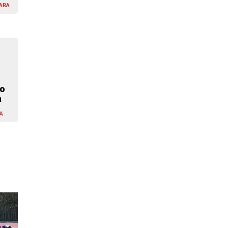
ARA
o
a
A