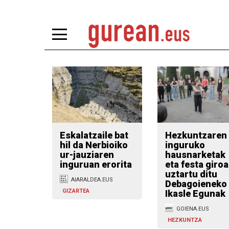
Eskalatzaile bat
Hezkuntzaren
hil da Nerbioiko
inguruko
ur-jauziaren
hausnarketak
inguruan erorita
eta festa giroa
uztartu ditu
AIARALDEA.EUS
Debagoieneko
GIZARTEA
Ikasle Egunak
GOIENA.EUS
HEZKUNTZA