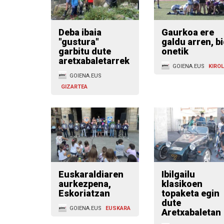
Deba ibaia
Gaurkoa ere
"gustura"
galdu arren, b
garbitu dute
onetik
aretxabaletarrek
GOIENA.EUS
KIRO
GOIENA.EUS
GIZARTEA
Euskaraldiaren
Ibilgailu
aurkezpena,
klasikoen
Eskoriatzan
topaketa egin
dute
GOIENA.EUS
EUSKARA
Aretxabaletan