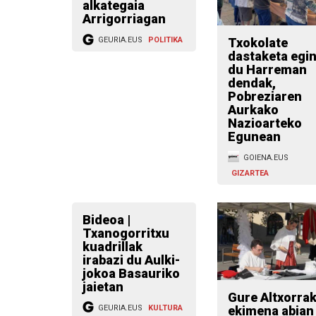
alkategaia
Arrigorriagan
Txokolate
GEURIA.EUS
POLITIKA
dastaketa egi
du Harreman
dendak,
Pobreziaren
Aurkako
Nazioarteko
Egunean
GOIENA.EUS
GIZARTEA
Bideoa |
Txanogorritxu
kuadrillak
irabazi du Aulki-
jokoa Basauriko
jaietan
Gure Altxorra
ekimena abian
GEURIA.EUS
KULTURA