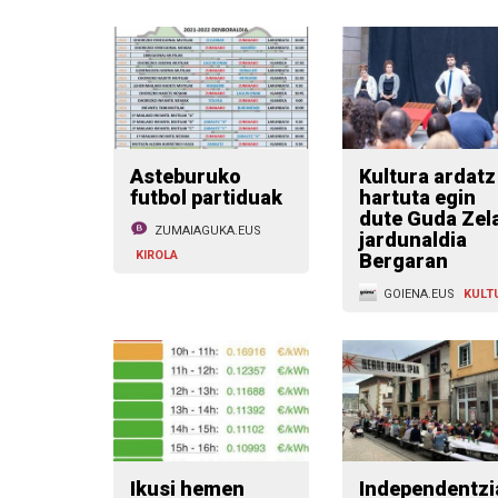
Asteburuko
Kultura ardatz
futbol partiduak
hartuta egin
dute Guda Zel
ZUMAIAGUKA.EUS
jardunaldia
KIROLA
Bergaran
GOIENA.EUS
KULT
Ikusi hemen
Independentzi