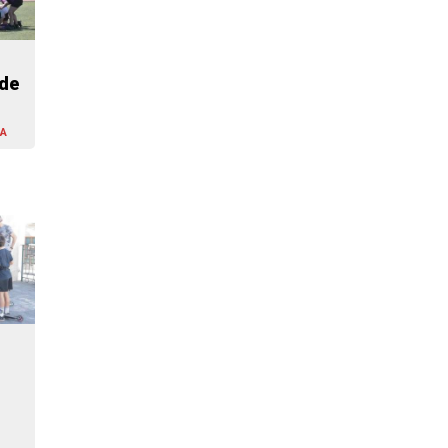
ide
LA