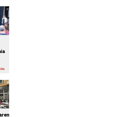
aia
URA
aren