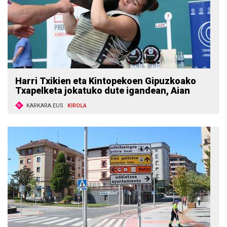
Harri Txikien eta Kintopekoen Gipuzkoako
Txapelketa jokatuko dute igandean, Aian
KARKARA.EUS
KIROLA