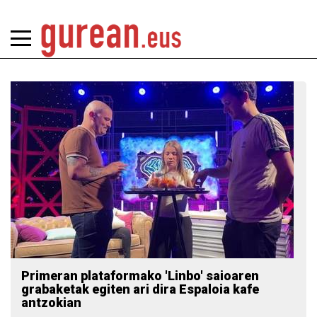
Primeran plataformako 'Linbo' saioaren
grabaketak egiten ari dira Espaloia kafe
antzokian