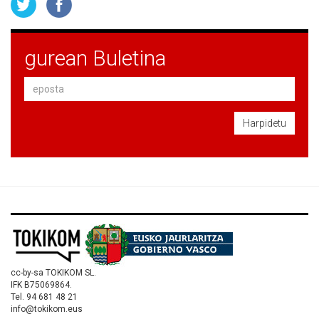
gurean Buletina
Harpidetu
cc-by-sa TOKIKOM SL.
IFK B75069864.
Tel. 94 681 48 21
info@tokikom.eus