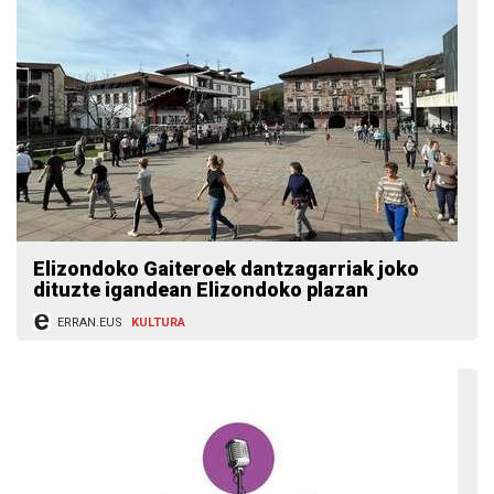
Elizondoko Gaiteroek dantzagarriak joko
dituzte igandean Elizondoko plazan
ERRAN.EUS
KULTURA