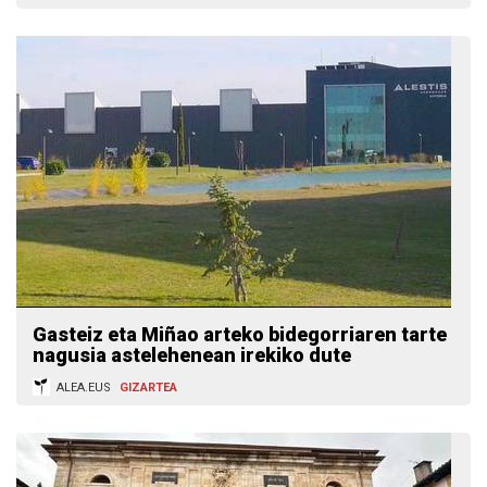
Gasteiz eta Miñao arteko bidegorriaren tarte
nagusia astelehenean irekiko dute
ALEA.EUS
GIZARTEA