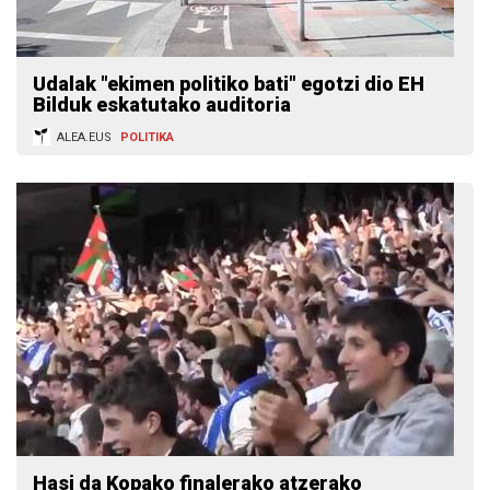
Udalak "ekimen politiko bati" egotzi dio EH
Bilduk eskatutako auditoria
ALEA.EUS
POLITIKA
Hasi da Kopako finalerako atzerako