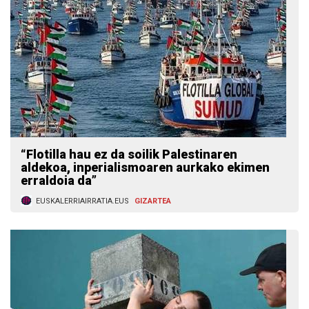
“Flotilla hau ez da soilik Palestinaren
aldekoa, inperialismoaren aurkako ekimen
erraldoia da”
EUSKALERRIAIRRATIA.EUS
GIZARTEA