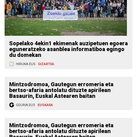
Sopelako 4ekin1 ekimenak auzipetuen egoera
eguneratzeko asanblea informatiboa egingo
du domekan
HIRUKA.EUS
GIZARTEA
Mintzodromoa, Gautegun erromeria eta
bertso-afaria antolatu dituzte apirilean
Basaurin, Euskal Astearen baitan
GEURIA.EUS
EUSKARA
Mintzodromoa, Gautegun erromeria eta
bertso-afaria antolatu dituzte apirilean
Basaurin, Euskal Astearen baitan