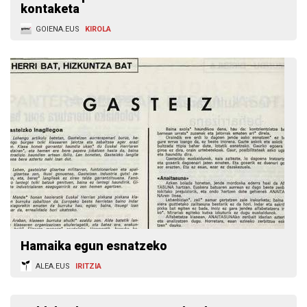
kontaketa
GOIENA.EUS
KIROLA
Hamaika egun esnatzeko
ALEA.EUS
IRITZIA