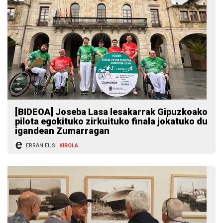
[BIDEOA] Joseba Lasa lesakarrak Gipuzkoako
pilota egokituko zirkuituko finala jokatuko du
igandean Zumarragan
ERRAN.EUS
KIROLA