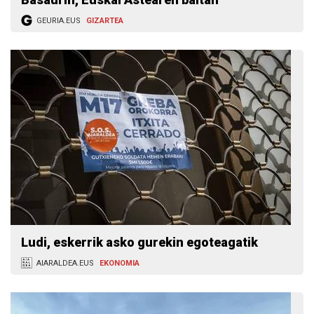
GEURIA.EUS
GIZARTEA
Ludi, eskerrik asko gurekin egoteagatik
AIARALDEA.EUS
EKONOMIA