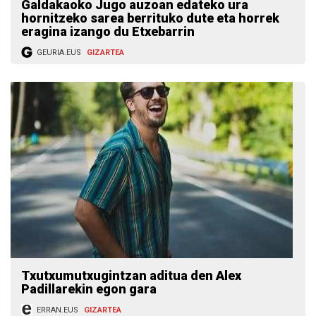
Galdakaoko Jugo auzoan edateko ura
hornitzeko sarea berrituko dute eta horrek
eragina izango du Etxebarrin
GEURIA.EUS
GIZARTEA
Txutxumutxugintzan aditua den Alex
Padillarekin egon gara
ERRAN.EUS
GIZARTEA