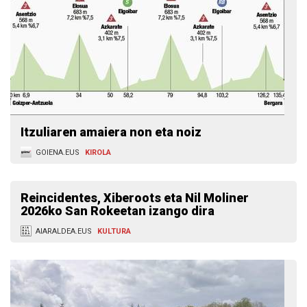
Itzuliaren amaiera non eta noiz
GOIENA.EUS
KIROLA
Reincidentes, Xiberoots eta Nil Moliner
2026ko San Rokeetan izango dira
AIARALDEA.EUS
KULTURA