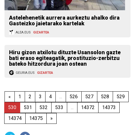
Astelehenetik aurrera aurkeztu ahalko dira
Gasteizko jaietarako kartelak
ALEA.EUS
GIZARTEA
Hiru gizon atxilotu dituzte Usansolon gazte
bati eraso egiteagatik, prostituzio-zerbitzu
bateko hitzordura joan ostean
GEURIA.EUS
GIZARTEA
«
1
2
3
4
...
526
527
528
529
530
531
532
533
...
14372
14373
14374
14375
»