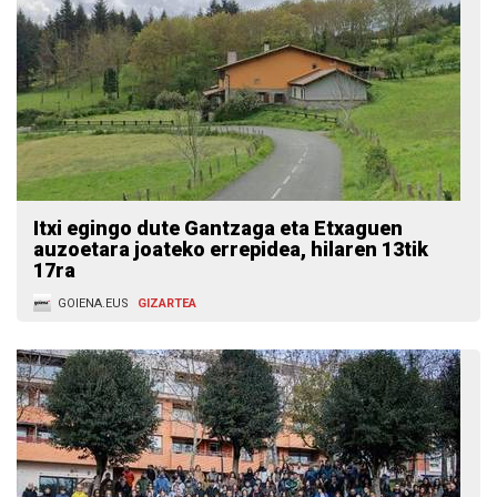
Itxi egingo dute Gantzaga eta Etxaguen
auzoetara joateko errepidea, hilaren 13tik
17ra
GOIENA.EUS
GIZARTEA