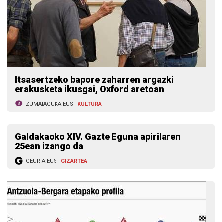
Itsasertzeko bapore zaharren argazki
erakusketa ikusgai, Oxford aretoan
ZUMAIAGUKA.EUS
KULTURA
Galdakaoko XIV. Gazte Eguna apirilaren
25ean izango da
GEURIA.EUS
GIZARTEA