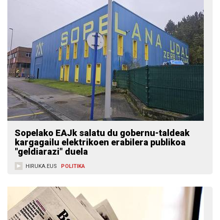
Sopelako EAJk salatu du gobernu-taldeak
kargagailu elektrikoen erabilera publikoa
"geldiarazi" duela
HIRUKA.EUS
POLITIKA