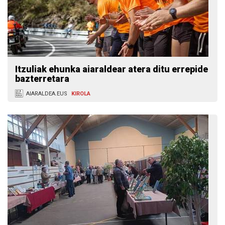
Itzuliak ehunka aiaraldear atera ditu errepide
bazterretara
AIARALDEA.EUS
KIROLA