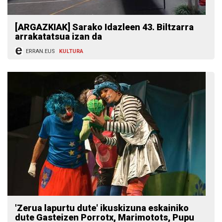
[ARGAZKIAK] Sarako Idazleen 43. Biltzarra
arrakatatsua izan da
ERRAN.EUS
KULTURA
'Zerua lapurtu dute' ikuskizuna eskainiko
dute Gasteizen Porrotx, Marimotots, Pupu