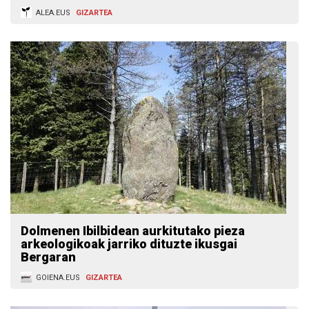
ALEA.EUS
GIZARTEA
Dolmenen Ibilbidean aurkitutako pieza
arkeologikoak jarriko dituzte ikusgai
Bergaran
GOIENA.EUS
GIZARTEA