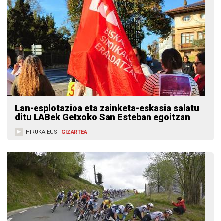
Lan-esplotazioa eta zainketa-eskasia salatu
ditu LABek Getxoko San Esteban egoitzan
HIRUKA.EUS
GIZARTEA