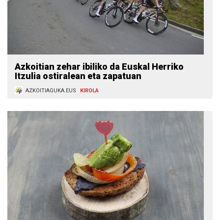
Azkoitian zehar ibiliko da Euskal Herriko
Itzulia ostiralean eta zapatuan
AZKOITIAGUKA.EUS
KIROLA