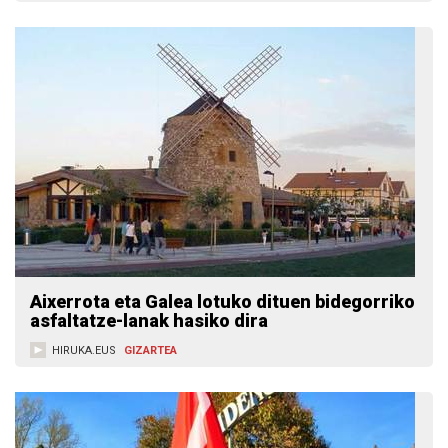
Aixerrota eta Galea lotuko dituen bidegorriko
asfaltatze-lanak hasiko dira
HIRUKA.EUS
GIZARTEA