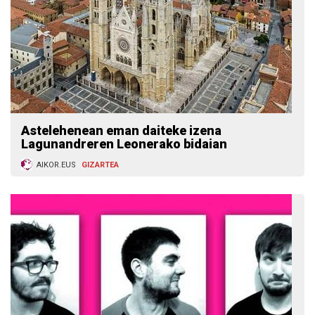
Astelehenean eman daiteke izena
Lagunandreren Leonerako bidaian
AIKOR.EUS
GIZARTEA