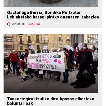
Gaztañaga Berria, Sondika Pintxotan
Lehiaketako haragi pintxo onenaren irabazlea
AIKOR.EUS
GIZARTEA
Txakurtegira itzuliko dira Apasos elkarteko
boluntarioak