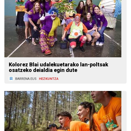
Kolorez Blai udalekuetarako lan-poltsak
osatzeko deialdia egin dute
BARRENA.EUS
HEZKUNTZA