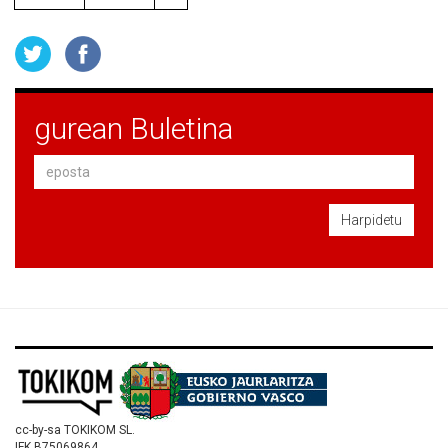
gurean Buletina
Harpidetu
cc-by-sa TOKIKOM SL.
IFK B75069864.