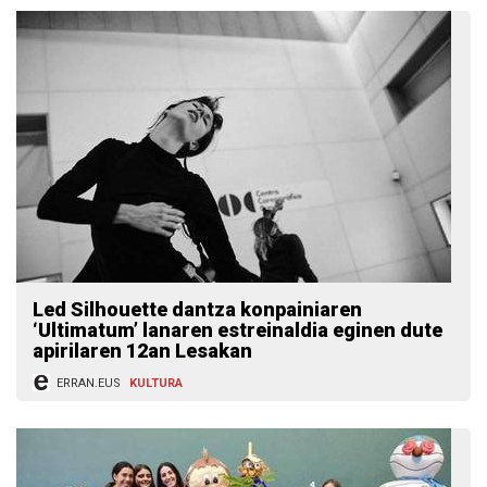
Led Silhouette dantza konpainiaren
‘Ultimatum’ lanaren estreinaldia eginen dute
apirilaren 12an Lesakan
ERRAN.EUS
KULTURA