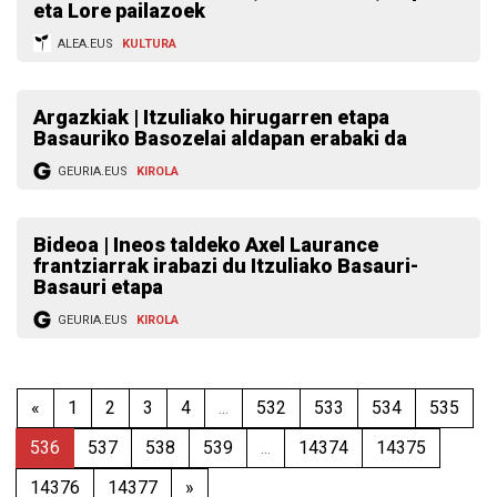
eta Lore pailazoek
ALEA.EUS
KULTURA
Argazkiak | Itzuliako hirugarren etapa
Basauriko Basozelai aldapan erabaki da
GEURIA.EUS
KIROLA
Bideoa | Ineos taldeko Axel Laurance
frantziarrak irabazi du Itzuliako Basauri-
Basauri etapa
GEURIA.EUS
KIROLA
«
1
2
3
4
...
532
533
534
535
536
537
538
539
...
14374
14375
14376
14377
»