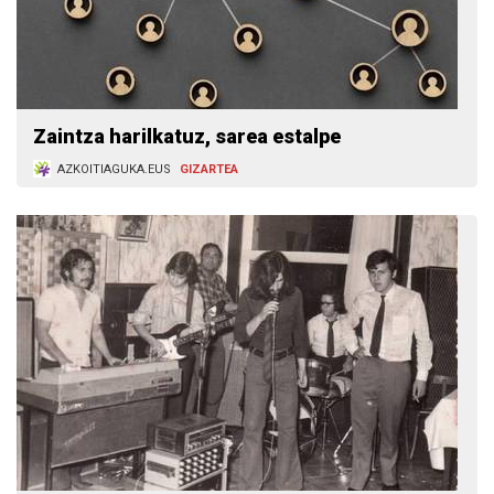
Zaintza harilkatuz, sarea estalpe
AZKOITIAGUKA.EUS
GIZARTEA