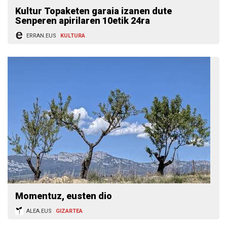
Kultur Topaketen garaia izanen dute
Senperen apirilaren 10etik 24ra
ERRAN.EUS
KULTURA
Momentuz, eusten dio
ALEA.EUS
GIZARTEA