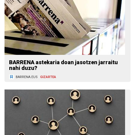
BARRENA astekaria doan jasotzen jarraitu
nahi duzu?
BARRENA.EUS
GIZARTEA