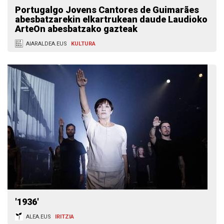
Portugalgo Jovens Cantores de Guimarães
abesbatzarekin elkartrukean daude Laudioko
ArteOn abesbatzako gazteak
AIARALDEA.EUS
KULTURA
'1936'
ALEA.EUS
IRITZIA