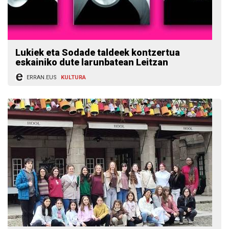
Lukiek eta Sodade taldeek kontzertua
eskainiko dute larunbatean Leitzan
ERRAN.EUS
KULTURA