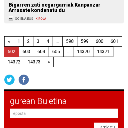
Bigarren zati negargarriak Kanpanzar
Arrasate kondenatu du
GOIENA.EUS
KIROLA
«
1
2
3
4
...
598
599
600
601
602
603
604
605
...
14370
14371
14372
14373
»
gurean Buletina
Harpidetu