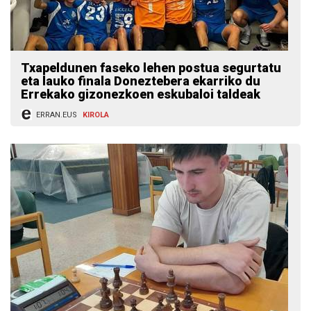
Txapeldunen faseko lehen postua segurtatu
eta lauko finala Doneztebera ekarriko du
Errekako gizonezkoen eskubaloi taldeak
ERRAN.EUS
KIROLA