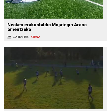
Nesken erakustaldia Mojategin Arana
omentzeko
GOIENA.EUS
KIROLA