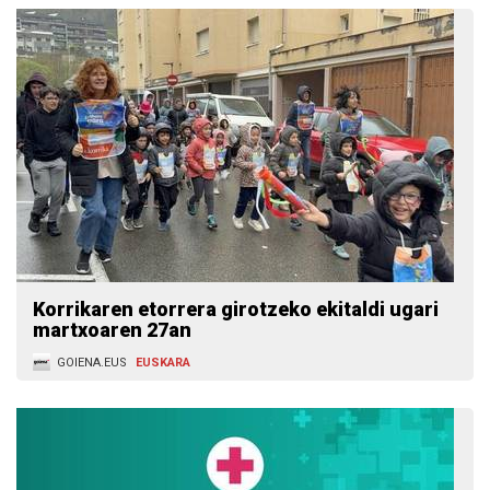
Korrikaren etorrera girotzeko ekitaldi ugari
martxoaren 27an
GOIENA.EUS
EUSKARA