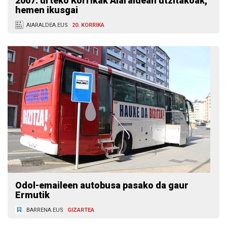
2007. urteko Korrikak Aiaraldean utzitakoak,
hemen ikusgai
AIARALDEA.EUS
20. KORRIKA
Odol-emaileen autobusa pasako da gaur
Ermutik
BARRENA.EUS
GIZARTEA