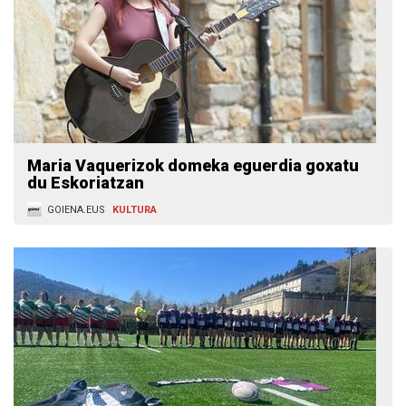
Maria Vaquerizok domeka eguerdia goxatu
du Eskoriatzan
GOIENA.EUS
KULTURA