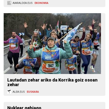
AIARALDEA.EUS
EKONOMIA
Lautadan zehar ariko da Korrika goiz osoan
zehar
ALEA.EUS
EUSKARA
Nuklear gehiago