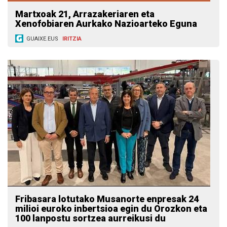
Martxoak 21, Arrazakeriaren eta
Xenofobiaren Aurkako Nazioarteko Eguna
GUAIXE.EUS
IRITZIA
Fribasara lotutako Musanorte enpresak 24
milioi euroko inbertsioa egin du Orozkon eta
100 lanpostu sortzea aurreikusi du