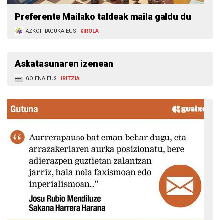
Preferente Mailako taldeak maila galdu du
AZKOITIAGUKA.EUS
KIROLA
Askatasunaren izenean
GOIENA.EUS
IRITZIA