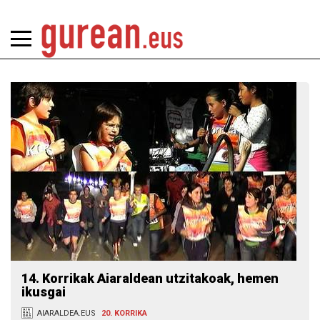
14. Korrikak Aiaraldean utzitakoak, hemen
ikusgai
AIARALDEA.EUS
20. KORRIKA