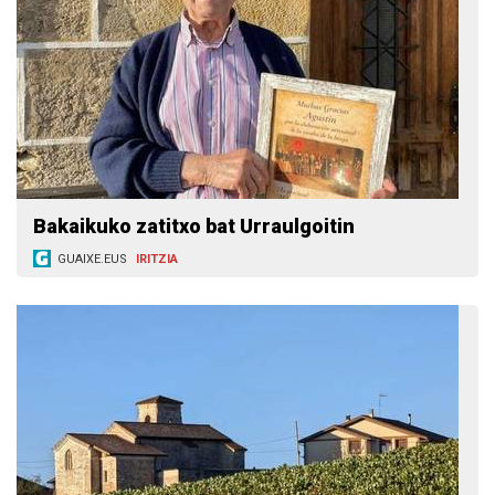
Bakaikuko zatitxo bat Urraulgoitin
GUAIXE.EUS
IRITZIA