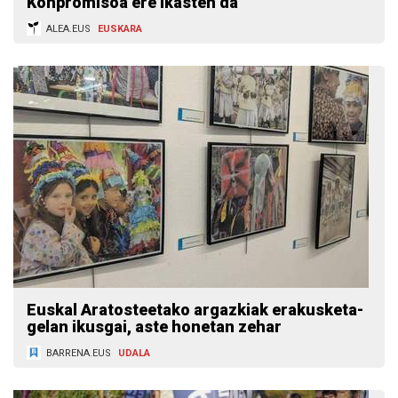
Konpromisoa ere ikasten da
ALEA.EUS
EUSKARA
Euskal Aratosteetako argazkiak erakusketa-
gelan ikusgai, aste honetan zehar
BARRENA.EUS
UDALA