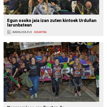
Egun osoko jaia izan zuten kintoek Urduñan
larunbatean
AIARALDEA.EUS
GIZARTEA