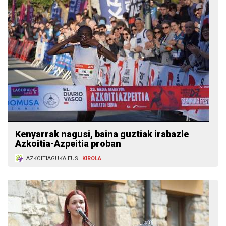
Kenyarrak nagusi, baina guztiak irabazle
Azkoitia-Azpeitia proban
AZKOITIAGUKA.EUS
KIROLA