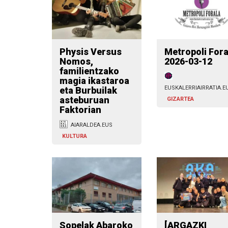
Physis Versus
Metropoli Fora
Nomos,
2026-03-12
familientzako
magia ikastaroa
EUSKALERRIAIRRATIA.E
eta Burbuilak
asteburuan
GIZARTEA
Faktorian
AIARALDEA.EUS
KULTURA
Sopelak Abaroko
[ARGAZKI