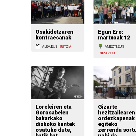
Osakidetzaren
Egun Ero:
kontraesanak
martxoak 12
ALEA.EUS
IRITZIA
AMEZTI.EUS
GIZARTEA
Loreleiren eta
Gizarte
Gorosabelen
hezitzailearen
bakarkako
ordezkapenak
diskoko kantek
egiteko
osatuko dute,
zerrenda sort
batik bat,
nahi da