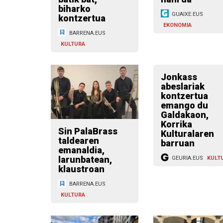
biharko
GUAIXE.EUS
kontzertua
EKONOMIA
BARRENA.EUS
KULTURA
Jonkass
abeslariak
kontzertua
emango du
Galdakaon,
Korrika
Sin PalaBrass
Kulturalaren
taldearen
barruan
emanaldia,
larunbatean,
GEURIA.EUS
KULT
klaustroan
BARRENA.EUS
KULTURA