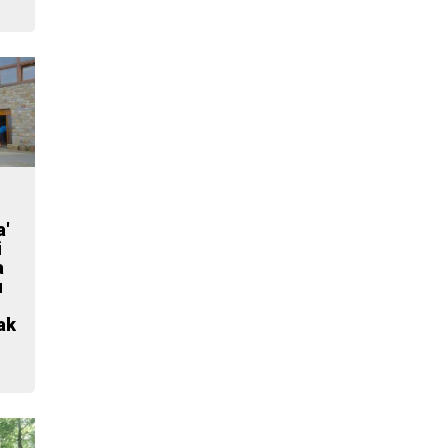
a'
i
a
u
ak