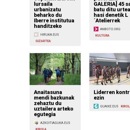
lursaila
GALERIA] 45 sa
urbanizatu
batu ditu urte
beharko du
hasi denetik L
Iberre institutua
´Atelierrek
handitzeko
ANBOTO.ORG
HIRUKA.EUS
KULTURA
GIZARTEA
Anaitasuna
Liderren kontr
mendi bazkunak
ezin
zehaztu du
GUAIXE.EUS
KIROL
uztailera arteko
egutegia
AZKOITIAGUKA.EUS
KIROLA