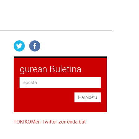
gurean Buletina
Harpidetu
TOKIKOMen Twitter zerrenda bat