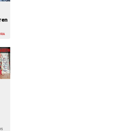
ren
URA
US