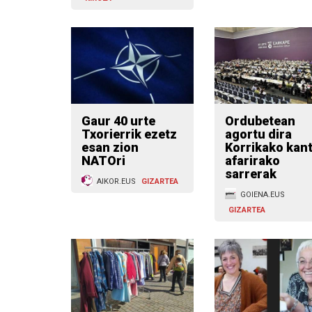
Gaur 40 urte
Ordubetean
Txorierrik ezetz
agortu dira
esan zion
Korrikako kan
NATOri
afarirako
sarrerak
AIKOR.EUS
GIZARTEA
GOIENA.EUS
GIZARTEA