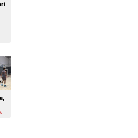
ri
a
a,
A