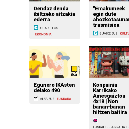
Dendaz denda
"Emakumeek
ibiltzeko aitzakia
egin dute
ederra
ahozkotasuna
trasmisioa"
GUAIXE.EUS
GUAIXE.EUS
KULT
EKONOMIA
Egunero IKAsten
Konpainia
delako 490
Karrikako
Amesgaiztoa
ALEA.EUS
EUSKARA
4x19 | Non
banan-banan
hiltzen baitira
EUSKALERRIAIRRATIA.E