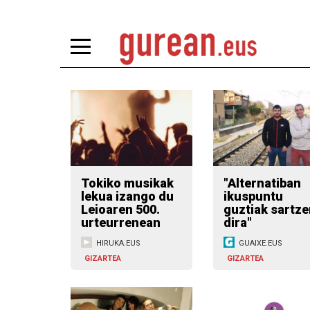
Tokiko musikak
"Alternatiban
lekua izango du
ikuspuntu
Leioaren 500.
guztiak sartze
urteurrenean
dira"
HIRUKA.EUS
GUAIXE.EUS
GIZARTEA
GIZARTEA