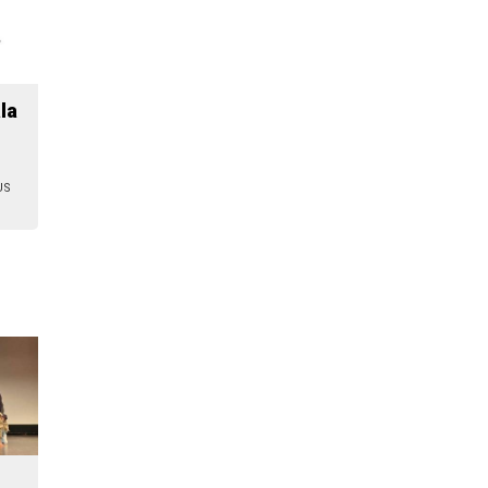
la
US