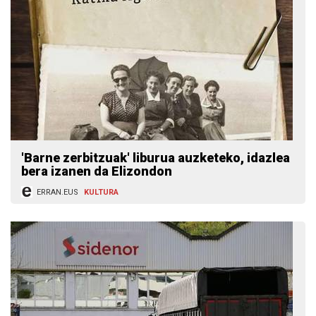
'Barne zerbitzuak' liburua auzketeko, idazlea
bera izanen da Elizondon
ERRAN.EUS
KULTURA