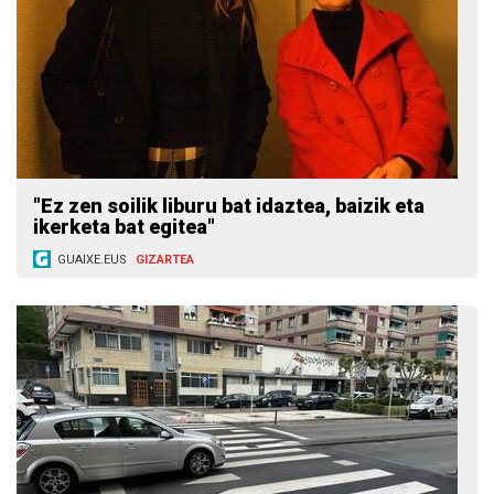
"Ez zen soilik liburu bat idaztea, baizik eta
ikerketa bat egitea"
GUAIXE.EUS
GIZARTEA