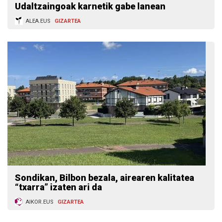
Udaltzaingoak karnetik gabe lanean
ALEA.EUS
GIZARTEA
Sondikan, Bilbon bezala, airearen kalitatea
“txarra” izaten ari da
AIKOR.EUS
GIZARTEA