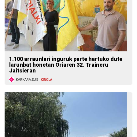
1.100 arraunlari inguruk parte hartuko dute
larunbat honetan Oriaren 32. Traineru
Jaitsieran
KARKARA.EUS
KIROLA