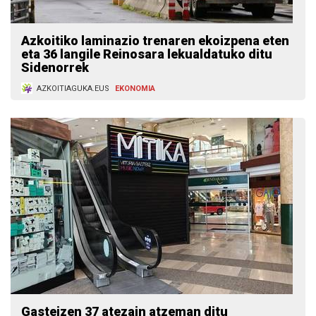
Azkoitiko laminazio trenaren ekoizpena eten
eta 36 langile Reinosara lekualdatuko ditu
Sidenorrek
AZKOITIAGUKA.EUS
EKONOMIA
Gasteizen 37 atezain atzeman ditu