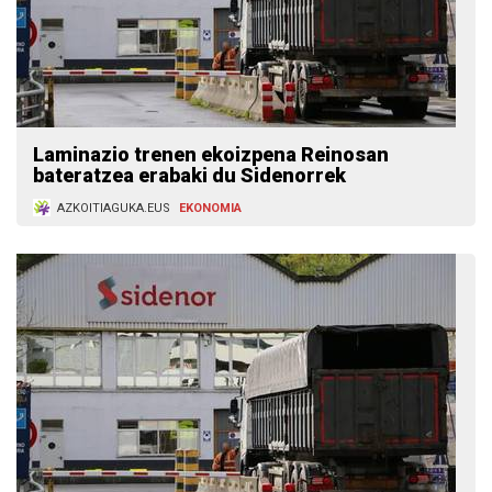
Laminazio trenen ekoizpena Reinosan
bateratzea erabaki du Sidenorrek
AZKOITIAGUKA.EUS
EKONOMIA