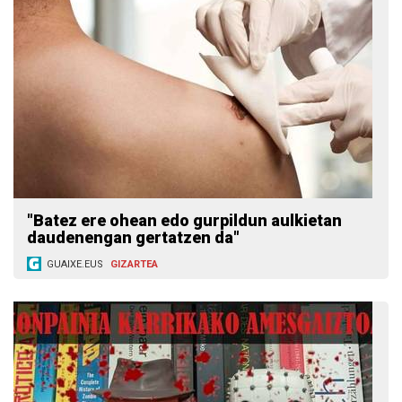
"Batez ere ohean edo gurpildun aulkietan
daudenengan gertatzen da"
GUAIXE.EUS
GIZARTEA