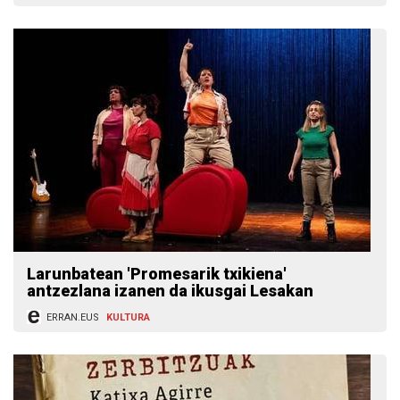
Larunbatean 'Promesarik txikiena'
antzezlana izanen da ikusgai Lesakan
ERRAN.EUS
KULTURA