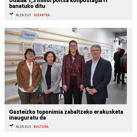
Udalak 1,3 milioi poltsa konpostagarri
banatuko ditu
ALEA.EUS
GIZARTEA
Gasteizko toponimia zabaltzeko erakusketa
inauguratu da
ALEA.EUS
KULTURA