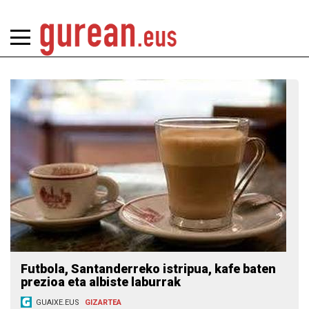
Futbola, Santanderreko istripua, kafe baten
prezioa eta albiste laburrak
GUAIXE.EUS
GIZARTEA