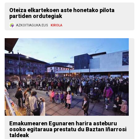
Oteiza elkartekoen aste honetako pilota
partiden ordutegiak
AZKOITIAGUKA.EUS
KIROLA
Emakumearen Egunaren harira asteburu
osoko egitaraua prestatu du Baztan Iñarrosi
taldeak