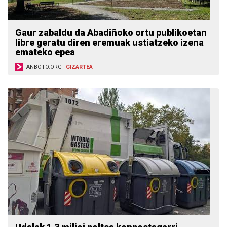
Gaur zabaldu da Abadiñoko ortu publikoetan
libre geratu diren eremuak ustiatzeko izena
emateko epea
ANBOTO.ORG
GIZARTEA