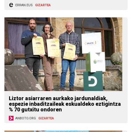
ERRAN.EUS
GIZARTEA
Liztor asiarraren aurkako jardunaldiak,
espezie inbaditzaileak eskualdeko eztigintza
% 70 gutxitu ondoren
ANBOTO.ORG
GIZARTEA