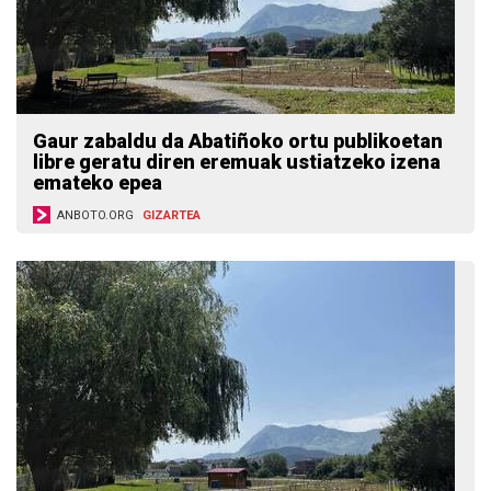
Gaur zabaldu da Abatiñoko ortu publikoetan
libre geratu diren eremuak ustiatzeko izena
emateko epea
ANBOTO.ORG
GIZARTEA