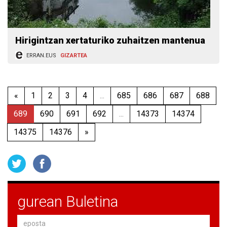
Hirigintzan xertaturiko zuhaitzen mantenua
ERRAN.EUS
GIZARTEA
«
1
2
3
4
...
685
686
687
688
689
690
691
692
...
14373
14374
14375
14376
»
gurean Buletina