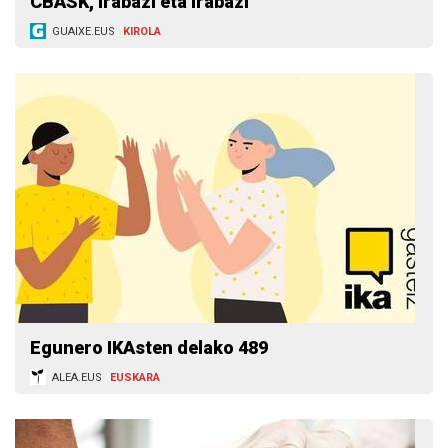
CBASK, irabazi eta irabazi
GUAIXE.EUS
KIROLA
Egunero IKAsten delako 489
ALEA.EUS
EUSKARA