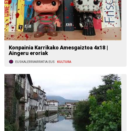
Konpainia Karrikako Amesgaiztoa 4x18 |
Aingeru eroriak
EUSKALERRIAIRRATIA.EUS
KULTURA