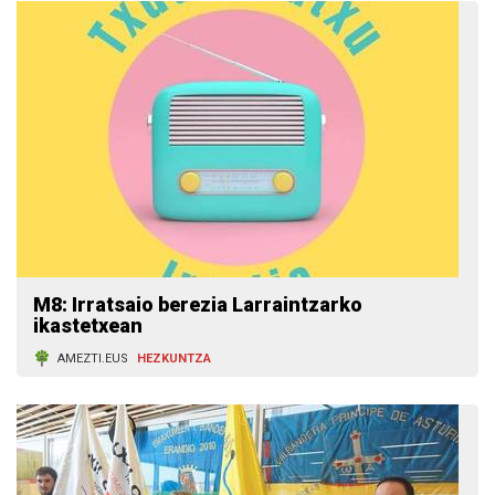
M8: Irratsaio berezia Larraintzarko
ikastetxean
AMEZTI.EUS
HEZKUNTZA