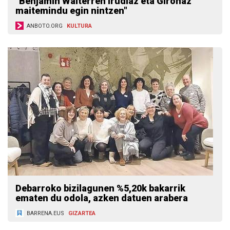
"Benjamin Walterren irudiaz eta Gironaz
maitemindu egin nintzen"
ANBOTO.ORG
KULTURA
Debarroko bizilagunen %5,20k bakarrik
ematen du odola, azken datuen arabera
BARRENA.EUS
GIZARTEA