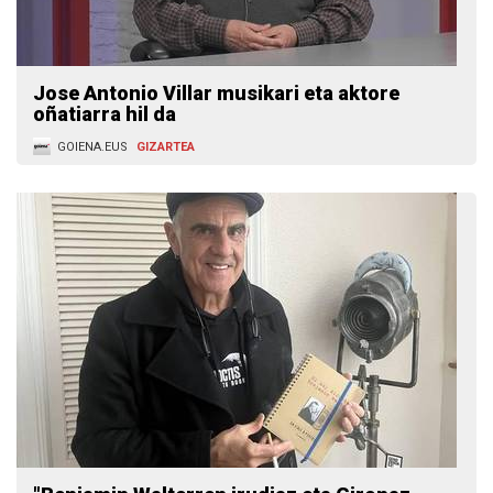
Jose Antonio Villar musikari eta aktore
oñatiarra hil da
GOIENA.EUS
GIZARTEA