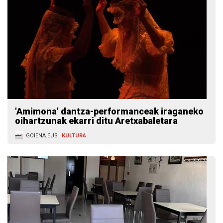
'Amimona' dantza-performanceak iraganeko
oihartzunak ekarri ditu Aretxabaletara
GOIENA.EUS
KULTURA