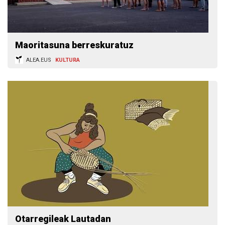
Maoritasuna berreskuratuz
ALEA.EUS
KULTURA
Otarregileak Lautadan