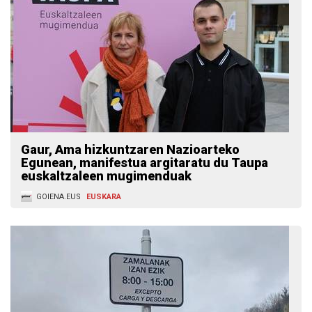
Gaur, Ama hizkuntzaren Nazioarteko
Egunean, manifestua argitaratu du Taupa
euskaltzaleen mugimenduak
GOIENA.EUS
EUSKARA