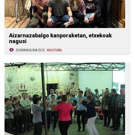
Aizarnazabalgo kanporaketan, etxekoak
nagusi
ZUMAIAGUKA.EUS
KULTURA