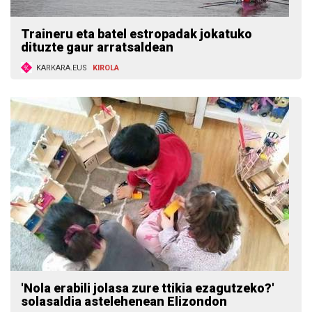
Traineru eta batel estropadak jokatuko
dituzte gaur arratsaldean
KARKARA.EUS
KIROLA
'Nola erabili jolasa zure ttikia ezagutzeko?'
solasaldia astelehenean Elizondon