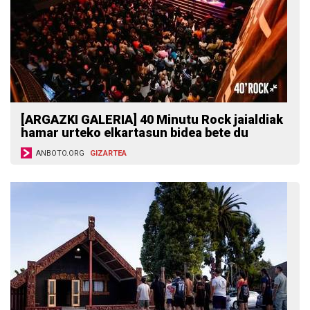
[ARGAZKI GALERIA] 40 Minutu Rock jaialdiak
hamar urteko elkartasun bidea bete du
ANBOTO.ORG
GIZARTEA