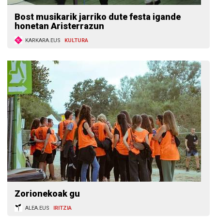
Bost musikarik jarriko dute festa igande
honetan Aristerrazun
KARKARA.EUS
KULTURA
Zorionekoak gu
ALEA.EUS
IRITZIA