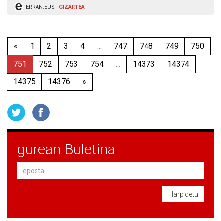
ERRAN.EUS
GIZARTEA
«
1
2
3
4
...
747
748
749
750
751
752
753
754
...
14373
14374
14375
14376
»
gurean Buletina
Harpidetu