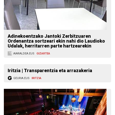
Adinekoentzako Jantoki Zerbitzuaren
Ordenantza sortzeari ekin nahi dio Laudioko
Udalak, herritarren parte hartzearekin
AIARALDEA.EUS
GIZARTEA
Iritzia | Transparentzia eta arrazakeria
GEURIA.EUS
IRITZIA