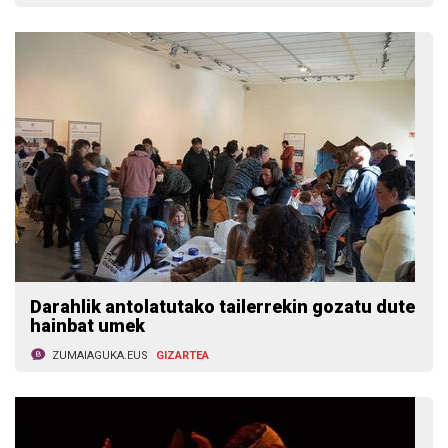
Darahlik antolatutako tailerrekin gozatu dute
hainbat umek
ZUMAIAGUKA.EUS
GIZARTEA