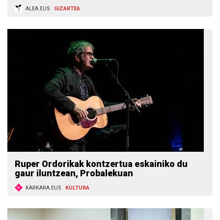
ALEA.EUS
GIZARTEA
Ruper Ordorikak kontzertua eskainiko du
gaur iluntzean, Probalekuan
KARKARA.EUS
KULTURA