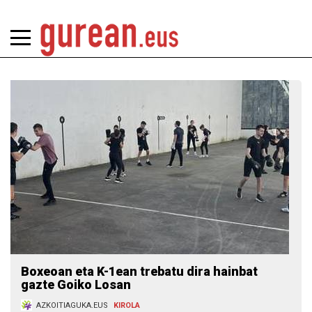
Boxeoan eta K-1ean trebatu dira hainbat
gazte Goiko Losan
AZKOITIAGUKA.EUS
KIROLA