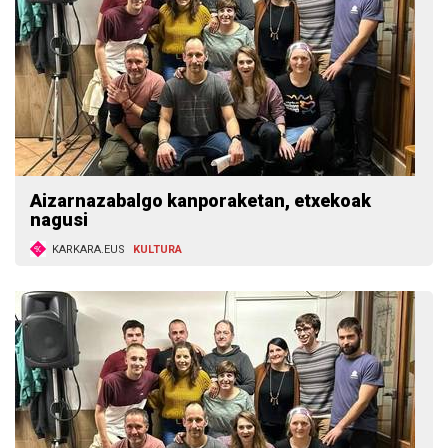
Aizarnazabalgo kanporaketan, etxekoak
nagusi
KARKARA.EUS
KULTURA