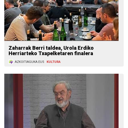
Zaharrak Berri taldea, Urola Erdiko
Herriarteko Txapelketaren finalera
AZKOITIAGUKA.EUS
KULTURA