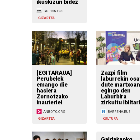
ikuskizun bidez
GOIENA.EUS
GIZARTEA
[EGITARAUA]
Zazpi film
Perubelek
laburrekin osa
emango die
dute martxoan
hasiera
egingo den
Zornotzako
Laburbira
inauteriei
zirkuitu ibiltar
ANBOTO.ORG
BARRENA.EUS
GIZARTEA
KULTURA
Galdakaoko