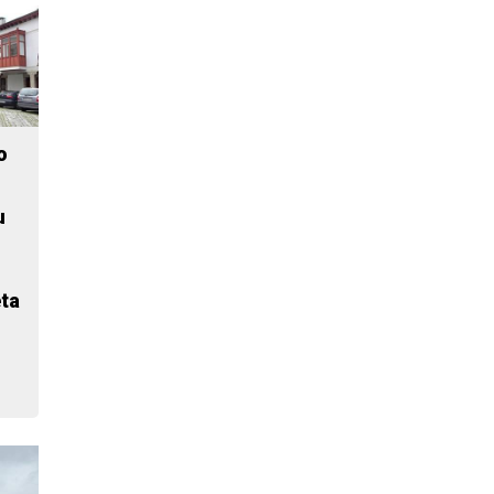
o
u
n
ta