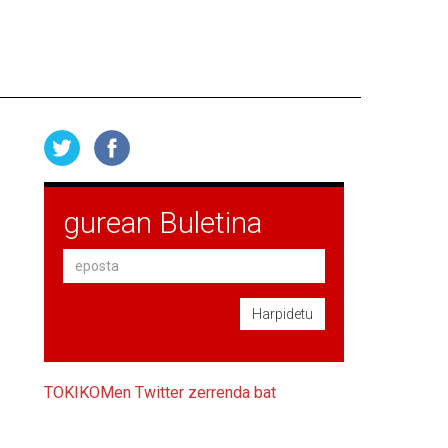
gurean Buletina
Harpidetu
TOKIKOMen Twitter zerrenda bat