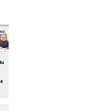
tu
ia