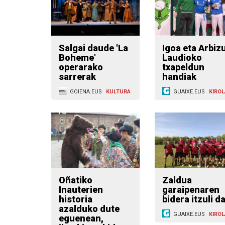
Salgai daude 'La
Igoa eta Arbizu
Boheme'
Laudioko
operarako
txapeldun
sarrerak
handiak
GOIENA.EUS
KULTURA
GUAIXE.EUS
KIROL
Oñatiko
Zaldua
Inauterien
garaipenaren
historia
bidera itzuli d
azalduko dute
GUAIXE.EUS
KIROL
eguenean,