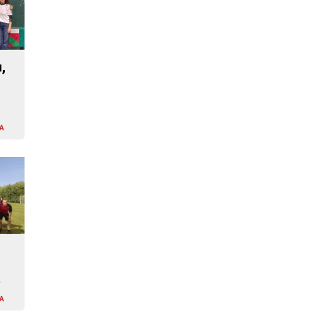
,
A
a
A