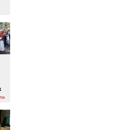
k
TEA