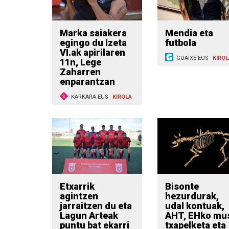
Marka saiakera
Mendia eta
egingo du Izeta
futbola
VI.ak apirilaren
GUAIXE.EUS
KIROL
11n, Lege
Zaharren
enparantzan
KARKARA.EUS
KIROLA
Etxarrik
Bisonte
agintzen
hezurdurak,
jarraitzen du eta
udal kontuak,
Lagun Arteak
AHT, EHko mu
puntu bat ekarri
txapelketa eta