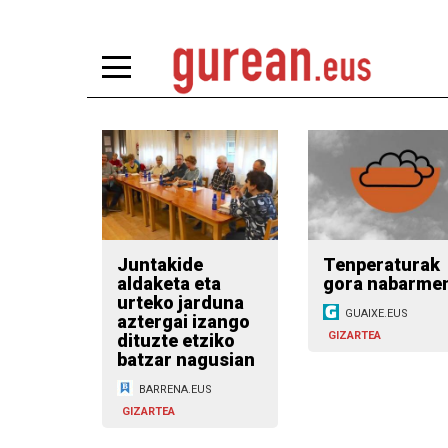
Juntakide
Tenperaturak
aldaketa eta
gora nabarme
urteko jarduna
GUAIXE.EUS
aztergai izango
GIZARTEA
dituzte etziko
batzar nagusian
BARRENA.EUS
GIZARTEA