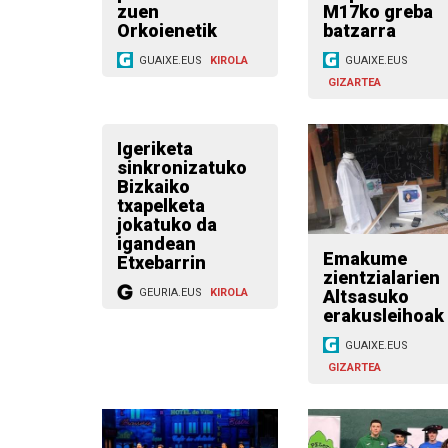
zuen
M17ko greba
Orkoienetik
batzarra
GUAIXE.EUS
KIROLA
GUAIXE.EUS
GIZARTEA
Igeriketa
sinkronizatuko
Bizkaiko
txapelketa
jokatuko da
igandean
Emakume
Etxebarrin
zientzialarien
Altsasuko
GEURIA.EUS
KIROLA
erakusleihoak
GUAIXE.EUS
GIZARTEA