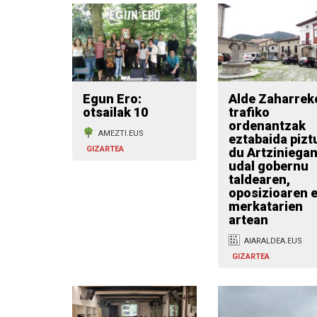
Egun Ero:
Alde Zaharrek
otsailak 10
trafiko
ordenantzak
AMEZTI.EUS
eztabaida pizt
GIZARTEA
du Artziniega
udal gobernu
taldearen,
oposizioaren e
merkatarien
artean
AIARALDEA.EUS
GIZARTEA