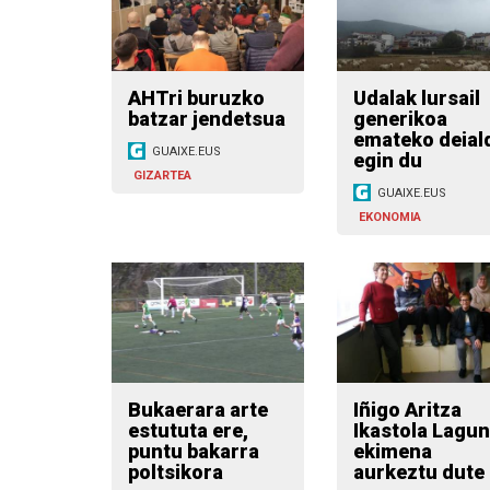
AHTri buruzko
Udalak lursail
batzar jendetsua
generikoa
emateko deial
GUAIXE.EUS
egin du
GIZARTEA
GUAIXE.EUS
EKONOMIA
Bukaerara arte
Iñigo Aritza
estututa ere,
Ikastola Lagu
puntu bakarra
ekimena
poltsikora
aurkeztu dute