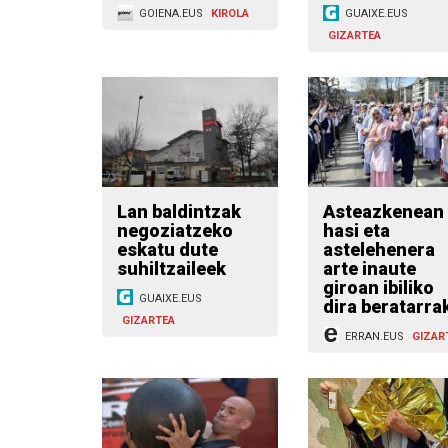
GOIENA.EUS
KIROLA
GUAIXE.EUS
GIZARTEA
Lan baldintzak
Asteazkenean
negoziatzeko
hasi eta
eskatu dute
astelehenera
suhiltzaileek
arte inaute
giroan ibiliko
GUAIXE.EUS
dira beratarra
GIZARTEA
ERRAN.EUS
GIZAR