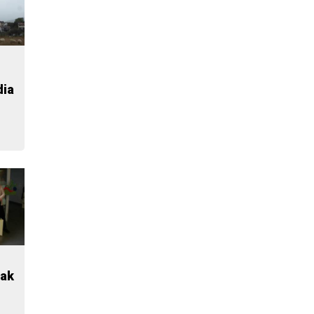
dia
nak