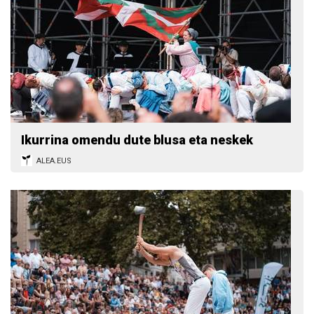
Ikurrina omendu dute blusa eta neskek
ALEA.EUS