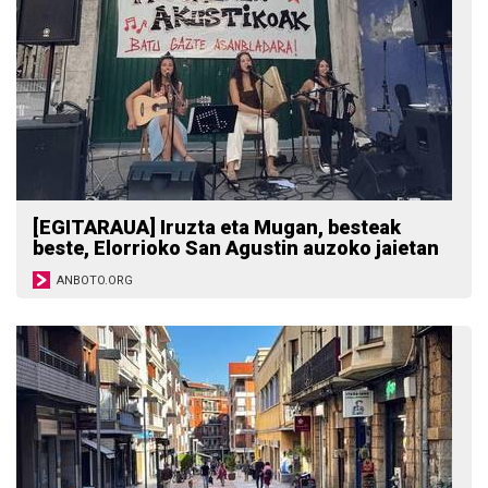
[EGITARAUA] Iruzta eta Mugan, besteak
beste, Elorrioko San Agustin auzoko jaietan
ANBOTO.ORG