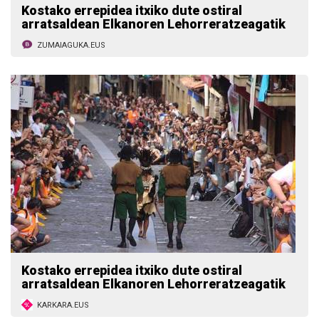
Kostako errepidea itxiko dute ostiral
arratsaldean Elkanoren Lehorreratzeagatik
ZUMAIAGUKA.EUS
Kostako errepidea itxiko dute ostiral
arratsaldean Elkanoren Lehorreratzeagatik
KARKARA.EUS