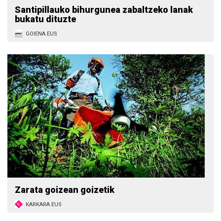
Santipillauko bihurgunea zabaltzeko lanak
bukatu dituzte
GOIENA.EUS
Zarata goizean goizetik
KARKARA.EUS