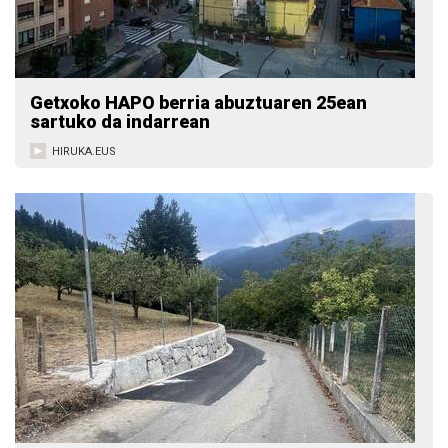
Getxoko HAPO berria abuztuaren 25ean
sartuko da indarrean
HIRUKA.EUS