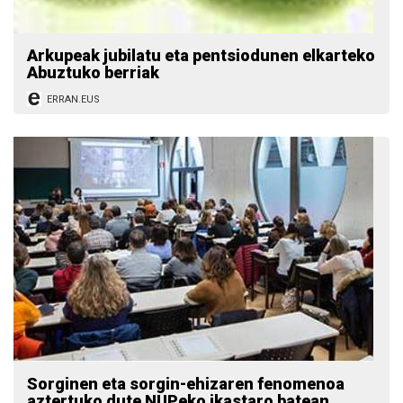
Arkupeak jubilatu eta pentsiodunen elkarteko
Abuztuko berriak
ERRAN.EUS
Sorginen eta sorgin-ehizaren fenomenoa
aztertuko dute NUPeko ikastaro batean