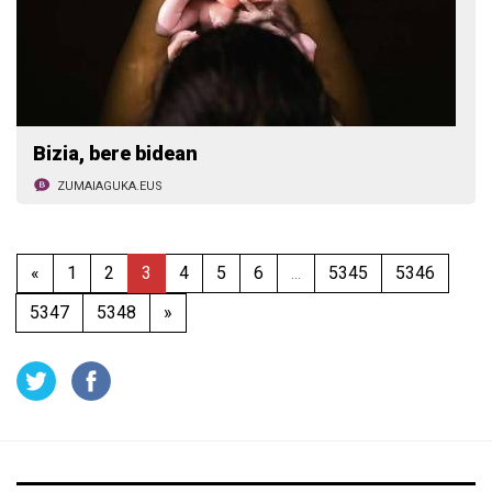
Bizia, bere bidean
ZUMAIAGUKA.EUS
«
1
2
3
4
5
6
...
5345
5346
5347
5348
»