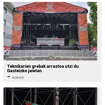
Teknikarien grebak arrastoa utzi du
Gasteizko jaietan
ALEA.EUS