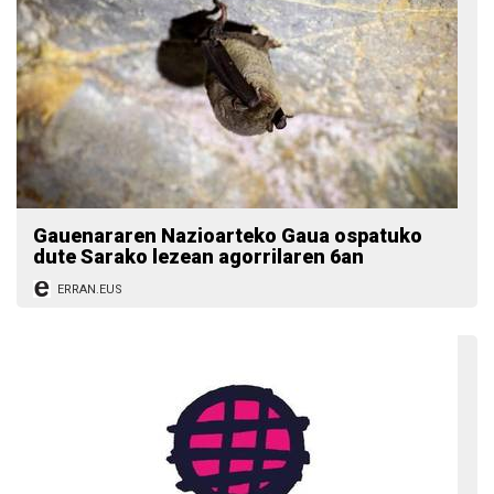
Gauenararen Nazioarteko Gaua ospatuko
dute Sarako lezean agorrilaren 6an
ERRAN.EUS