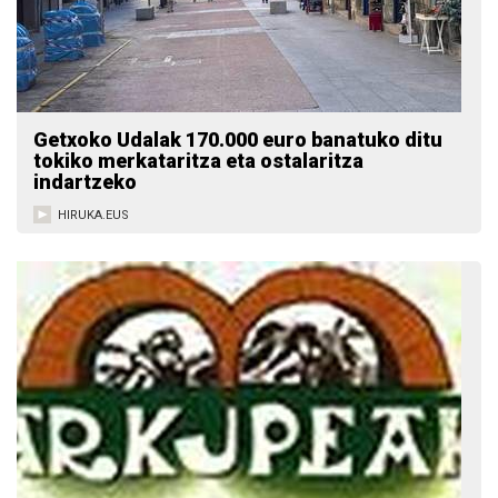
Getxoko Udalak 170.000 euro banatuko ditu
tokiko merkataritza eta ostalaritza
indartzeko
HIRUKA.EUS