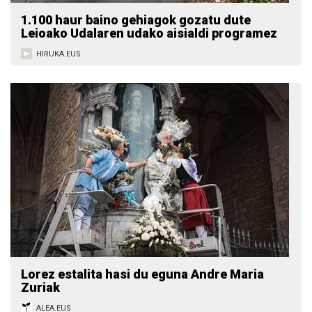
1.100 haur baino gehiagok gozatu dute
Leioako Udalaren udako aisialdi programez
HIRUKA.EUS
Lorez estalita hasi du eguna Andre Maria
Zuriak
ALEA.EUS