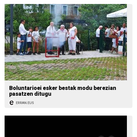
Boluntarioei esker bestak modu berezian
pasatzen ditugu
ERRAN.EUS