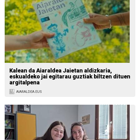
Kalean da Aiaraldea Jaietan aldizkaria,
eskualdeko jai egitarau guztiak biltzen dituen
argitalpena
AIARALDEA.EUS