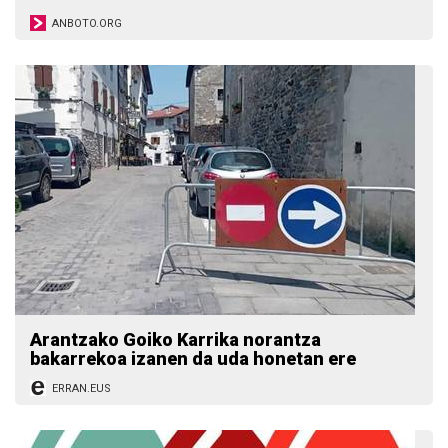
ANBOTO.ORG
Arantzako Goiko Karrika norantza
bakarrekoa izanen da uda honetan ere
ERRAN.EUS