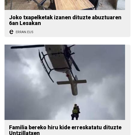
Joko txapelketak izanen dituzte abuztuaren
6an Lesakan
ERRAN.EUS
Familia bereko hiru kide erreskatatu dituzte
Untzillatxen