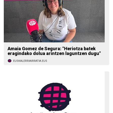
Amaia Gomez de Segura: "Heriotza batek
eragindako dolua arintzen laguntzen dugu"
EUSKALERRIAIRRATIA.EUS