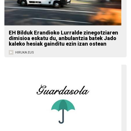
EH Bilduk Erandioko Lurralde zinegotziaren
dimisioa eskatu du, anbulantzia batek Jado
kaleko hesiak gainditu ezin izan ostean
HIRUKA.EUS