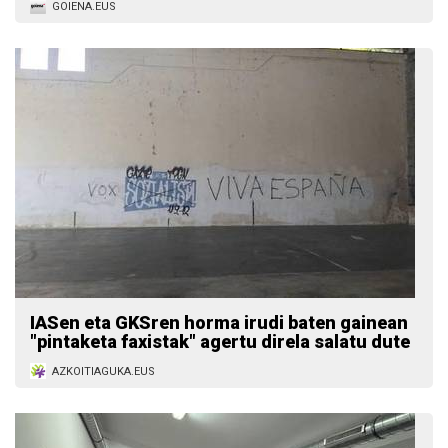
GOIENA.EUS
IASen eta GKSren horma irudi baten gainean
"pintaketa faxistak" agertu direla salatu dute
AZKOITIAGUKA.EUS