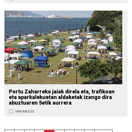
Portu Zaharreko jaiak direla eta, trafikoan
eta aparkalekuetan aldaketak izango dira
abuztuaren 5etik aurrera
HIRUKA.EUS