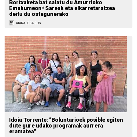
Bortxaketa bat salatu du Amurrioko
Emakumeon* Sareak eta elkarretaratzea
deitu du ostegunerako
AIARALDEA.EUS
Idoia Torrente: ”Boluntarioek posible egiten
dute gure udako programak aurrera
eramatea"