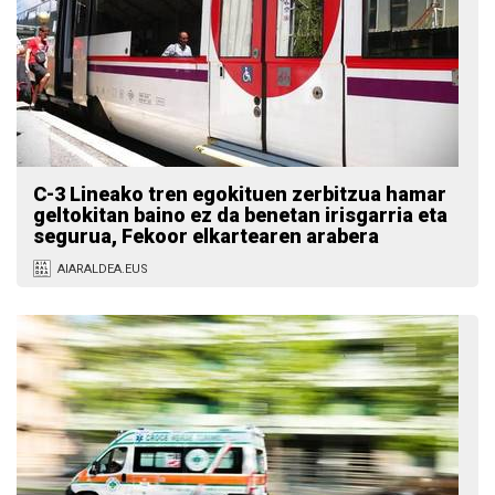
C-3 Lineako tren egokituen zerbitzua hamar
geltokitan baino ez da benetan irisgarria eta
segurua, Fekoor elkartearen arabera
AIARALDEA.EUS