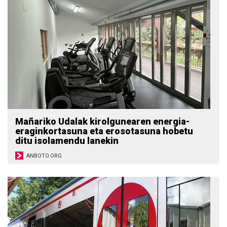
Mañariko Udalak kirolgunearen energia-
eraginkortasuna eta erosotasuna hobetu
ditu isolamendu lanekin
ANBOTO.ORG