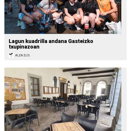
Lagun kuadrilla andana Gasteizko
txupinazoan
ALEA.EUS