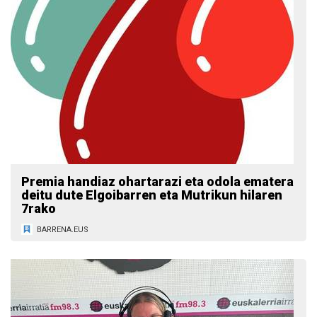
Premia handiaz ohartarazi eta odola ematera
deitu dute Elgoibarren eta Mutrikun hilaren
7rako
BARRENA.EUS