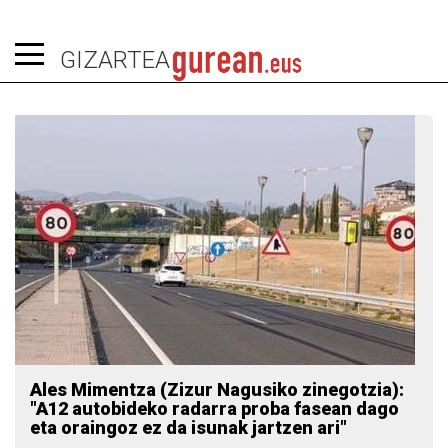
GIZARTEA
Ales Mimentza (Zizur Nagusiko zinegotzia):
"A12 autobideko radarra proba fasean dago
eta oraingoz ez da isunak jartzen ari"