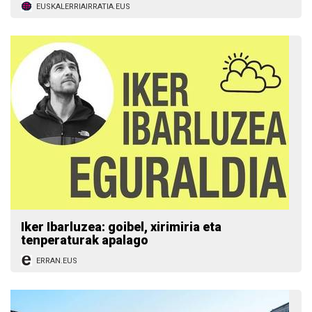
EUSKALERRIAIRRATIA.EUS
Iker Ibarluzea: goibel, xirimiria eta
tenperaturak apalago
ERRAN.EUS