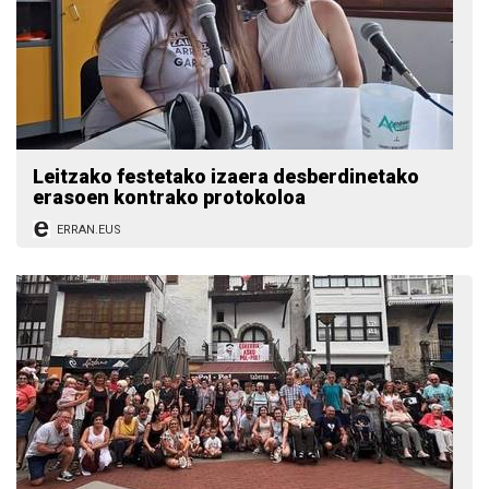
Leitzako festetako izaera desberdinetako
erasoen kontrako protokoloa
ERRAN.EUS