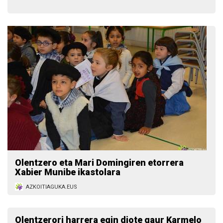
Olentzero eta Mari Domingiren etorrera
Xabier Munibe ikastolara
AZKOITIAGUKA.EUS
Olentzerori harrera egin diote gaur Karmelo