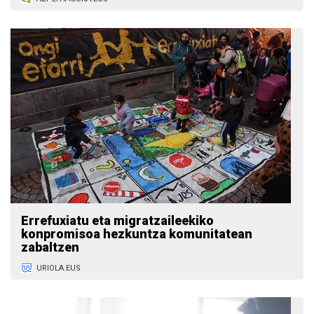
Errefuxiatu eta migratzaileekiko
konpromisoa hezkuntza komunitatean
zabaltzen
URIOLA.EUS