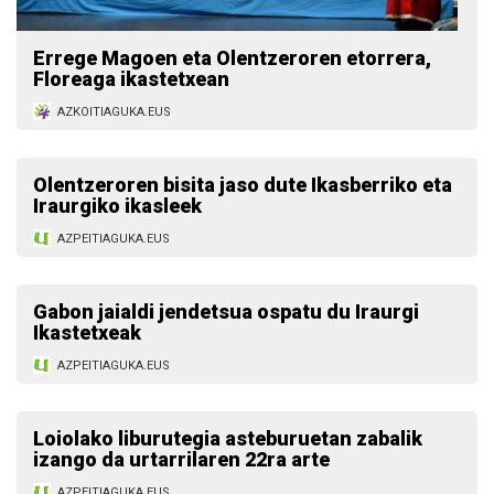
Errege Magoen eta Olentzeroren etorrera,
Floreaga ikastetxean
AZKOITIAGUKA.EUS
Olentzeroren bisita jaso dute Ikasberriko eta
Iraurgiko ikasleek
AZPEITIAGUKA.EUS
Gabon jaialdi jendetsua ospatu du Iraurgi
Ikastetxeak
AZPEITIAGUKA.EUS
Loiolako liburutegia asteburuetan zabalik
izango da urtarrilaren 22ra arte
AZPEITIAGUKA.EUS