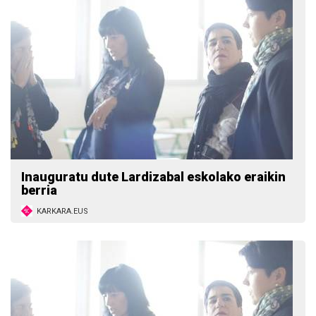
Inauguratu dute Lardizabal eskolako eraikin
berria
KARKARA.EUS