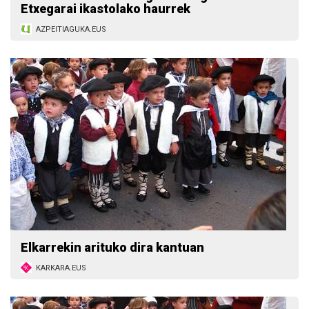
Etxegarai ikastolako haurrek
AZPEITIAGUKA.EUS
Elkarrekin arituko dira kantuan
KARKARA.EUS