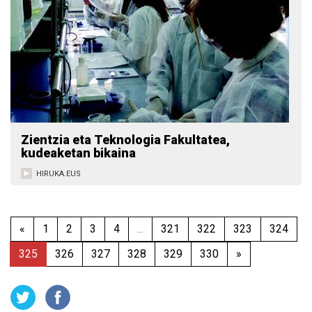
Zientzia eta Teknologia Fakultatea,
kudeaketan bikaina
HIRUKA.EUS
«
1
2
3
4
...
321
322
323
324
325
326
327
328
329
330
»