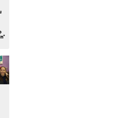
u
o
in"