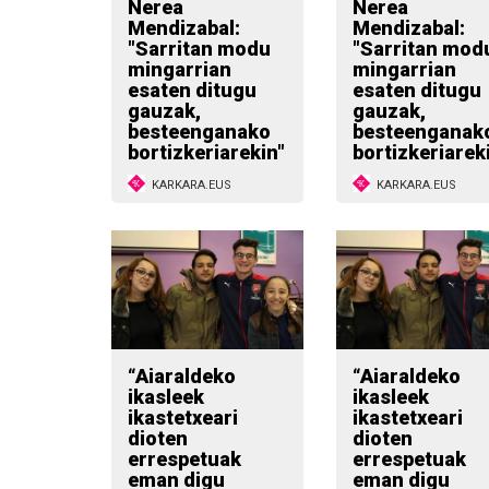
Nerea
Nerea
Mendizabal:
Mendizabal:
"Sarritan modu
"Sarritan mod
mingarrian
mingarrian
esaten ditugu
esaten ditugu
gauzak,
gauzak,
besteenganako
besteenganak
bortizkeriarekin"
bortizkeriarek
KARKARA.EUS
KARKARA.EUS
“Aiaraldeko
“Aiaraldeko
ikasleek
ikasleek
ikastetxeari
ikastetxeari
dioten
dioten
errespetuak
errespetuak
eman digu
eman digu