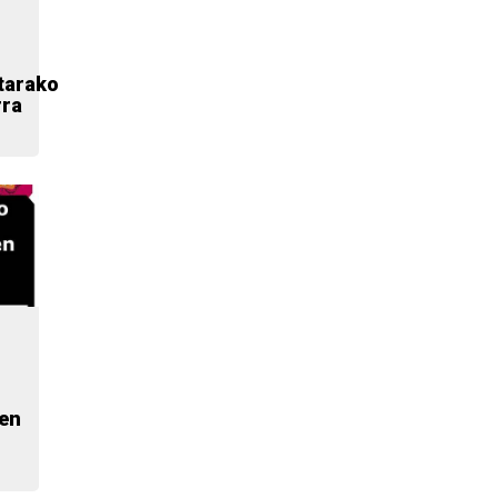
tarako
rra
ien