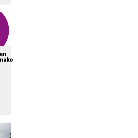
ean
nako