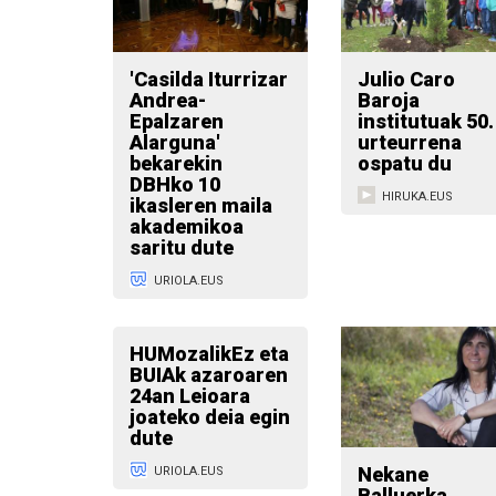
'Casilda Iturrizar
Julio Caro
Andrea-
Baroja
Epalzaren
institutuak 50.
Alarguna'
urteurrena
bekarekin
ospatu du
DBHko 10
HIRUKA.EUS
ikasleren maila
akademikoa
saritu dute
URIOLA.EUS
HUMozalikEz eta
BUIAk azaroaren
24an Leioara
joateko deia egin
dute
Nekane
URIOLA.EUS
Balluerka