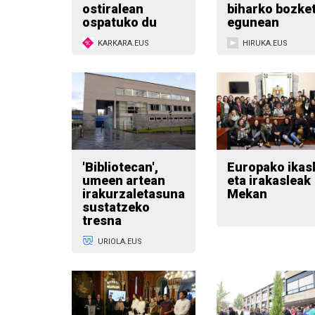
ostiralean
biharko bozke
ospatuko du
egunean
KARKARA.EUS
HIRUKA.EUS
'Bibliotecan',
Europako ikas
umeen artean
eta irakasleak
irakurzaletasuna
Mekan
sustatzeko
tresna
URIOLA.EUS