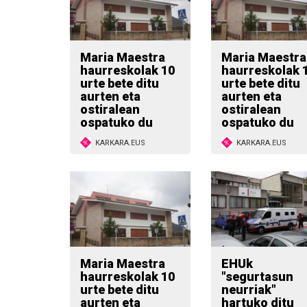
Maria Maestra
Maria Maestra
haurreskolak 10
haurreskolak 
urte bete ditu
urte bete ditu
aurten eta
aurten eta
ostiralean
ostiralean
ospatuko du
ospatuko du
KARKARA.EUS
KARKARA.EUS
Maria Maestra
EHUk
haurreskolak 10
"segurtasun
urte bete ditu
neurriak"
aurten eta
hartuko ditu