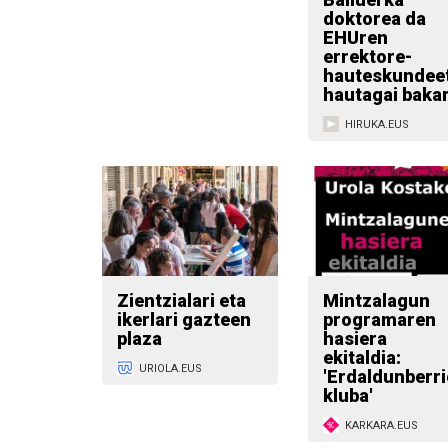
doktorea da
EHUren
errektore-
hauteskundee
hautagai baka
HIRUKA.EUS
Zientzialari eta
Mintzalagun
ikerlari gazteen
programaren
plaza
hasiera
ekitaldia:
URIOLA.EUS
'Erdaldunberr
kluba'
KARKARA.EUS