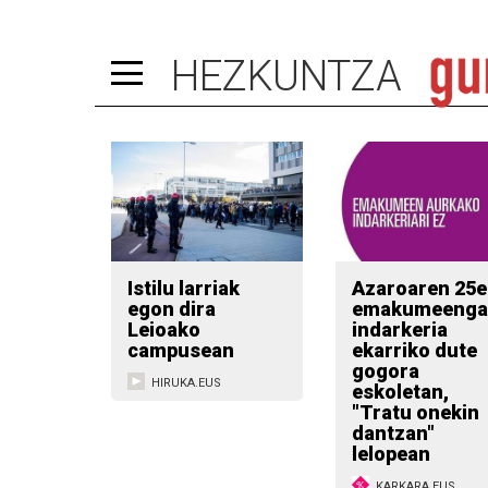
HEZKUNTZA
Istilu larriak
Azaroaren 25
egon dira
emakumeenga
Leioako
indarkeria
campusean
ekarriko dute
gogora
HIRUKA.EUS
eskoletan,
"Tratu onekin
dantzan"
lelopean
KARKARA.EUS