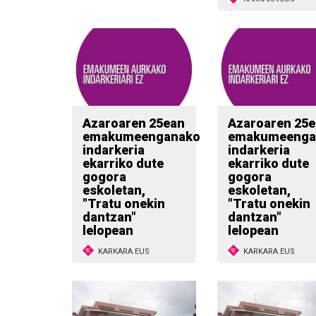
Azaroaren 25ean
Azaroaren 25
emakumeenganako
emakumeenga
indarkeria
indarkeria
ekarriko dute
ekarriko dute
gogora
gogora
eskoletan,
eskoletan,
"Tratu onekin
"Tratu onekin
dantzan"
dantzan"
lelopean
lelopean
KARKARA.EUS
KARKARA.EUS