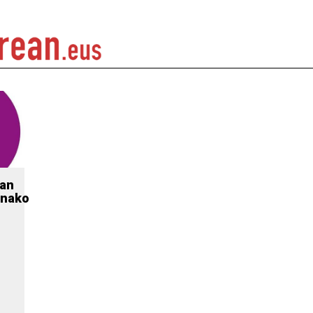
ean
nako