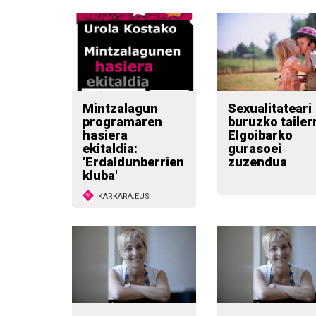
Mintzalagun
Sexualitateari
programaren
buruzko tailer
hasiera
Elgoibarko
ekitaldia:
gurasoei
'Erdaldunberrien
zuzendua
kluba'
KARKARA.EUS