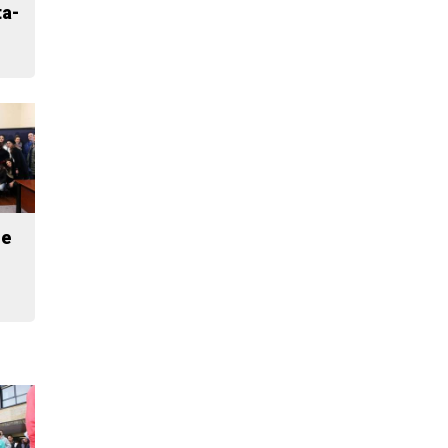
ta-
le