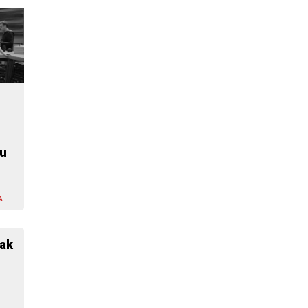
du
A
nak
o