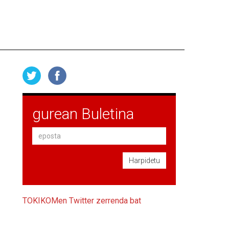
gurean Buletina
Harpidetu
TOKIKOMen Twitter zerrenda bat