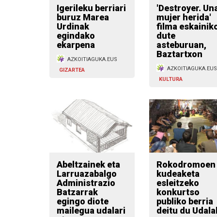
Igerileku berriari
'Destroyer. Un
buruz Marea
mujer herida'
Urdinak
filma eskainik
egindako
dute
ekarpena
asteburuan,
Baztartxon
AZKOITIAGUKA.EUS
AZKOITIAGUKA.EUS
GIZARTEA
KULTURA
Abeltzainek eta
Rokodromoen
Larruazabalgo
kudeaketa
Administrazio
esleitzeko
Batzarrak
konkurtso
egingo diote
publiko berria
mailegua udalari
deitu du Udala