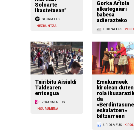
Gorka Artola
Soloarte
alkategaiari
ikastetxean”
babesa
adierazteko
GEURIA.EUS
HEZKUNTZA
GOIENA.EUS
POLIT
Txiribitu Aisialdi
Emakumeek
Taldearen
kirolean duten
entsegua
rola ikusarazi
da
28KANALA.EUS
«Berdintasune
INGURUMENA
eskalatzen»
biltzarrean
URIOLA.EUS
KIROL