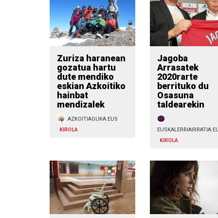
Zuriza haranean
Jagoba
gozatua hartu
Arrasatek
dute mendiko
2020rarte
eskian Azkoitiko
berrituko du
hainbat
Osasuna
mendizalek
taldearekin
AZKOITIAGUKA.EUS
KIROLA
EUSKALERRIAIRRATIA.E
KIROLA