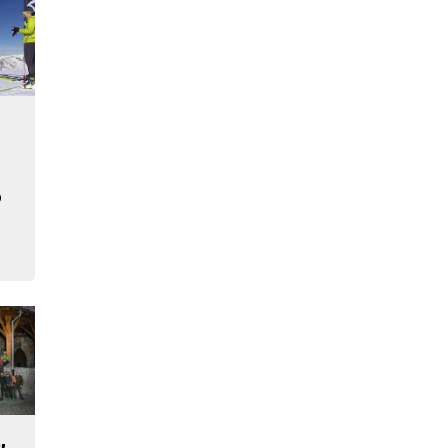
o
o
,