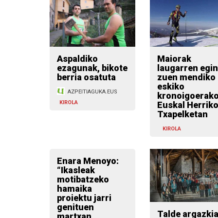
Aspaldiko
Maiorak
ezagunak, bikote
laugarren egin
berria osatuta
zuen mendiko
eskiko
AZPEITIAGUKA.EUS
kronoigoerak
KIROLA
Euskal Herrik
Txapelketan
KIROLA
Enara Menoyo:
“Ikasleak
motibatzeko
hamaika
proiektu jarri
genituen
Talde argazkia
martxan