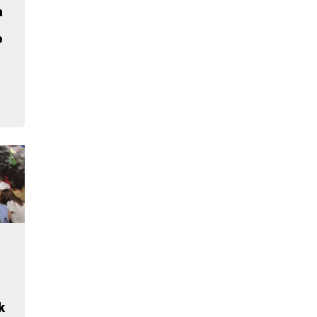
a
o
k