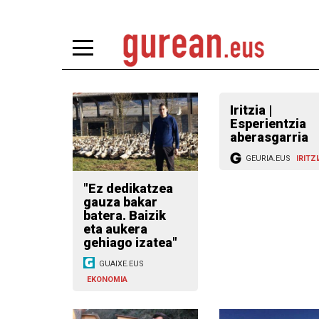
Iritzia |
Esperientzia
aberasgarria
GEURIA.EUS
IRITZ
"Ez dedikatzea
gauza bakar
batera. Baizik
eta aukera
gehiago izatea"
GUAIXE.EUS
EKONOMIA