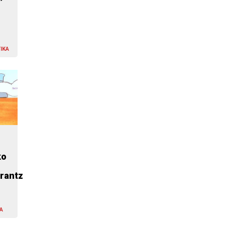
IKA
ko
rantz
A