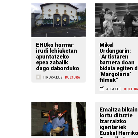
EHUko horma-
Mikel
irudi lehiaketan
Urdangarin:
apuntatzeko
"Artistaren
epea zabalik
barnera doan
dago daborduko
bidaia egiten 
'Margolaria'
HIRUKA.EUS
KULTURA
filmak"
ALEA.EUS
KULTUR
Emaitza bikai
lortu dituzte
Izarraizko
igerilariek
Euskal Herrik