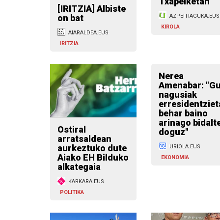
Txapelketan
[IRITZIA] Albiste
on bat
AZPEITIAGUKA.EUS
KIROLA
AIARALDEA.EUS
IRITZIA
Nerea
Amenabar: "G
nagusiak
erresidentziet
behar baino
arinago bidalt
Ostiral
doguz"
arratsaldean
aurkeztuko dute
URIOLA.EUS
Aiako EH Bilduko
EKONOMIA
alkategaia
KARKARA.EUS
POLITIKA