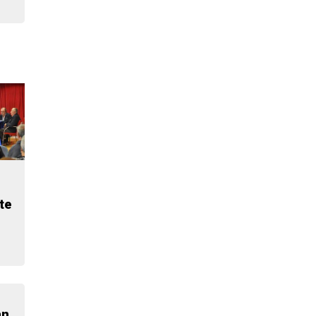
te
an