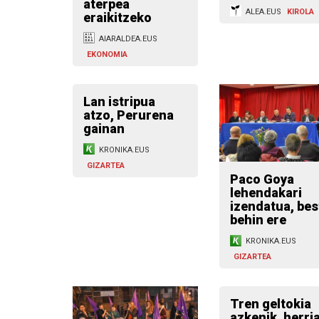
aterpea
ALEA.EUS
KIROLA
eraikitzeko
AIARALDEA.EUS
EKONOMIA
Lan istripua
atzo, Perurena
gainan
KRONIKA.EUS
GIZARTEA
Paco Goya
lehendakari
izendatua, bes
behin ere
KRONIKA.EUS
GIZARTEA
Tren geltokia
azkenik, herri