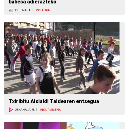
babesa adierazteko
GOIENA.EUS
POLITIKA
Txiribitu Aisialdi Taldearen entsegua
28KANALA.EUS
INGURUMENA