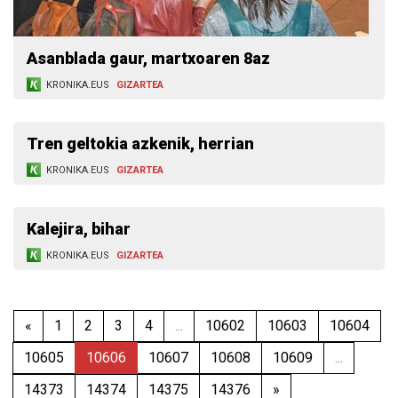
Asanblada gaur, martxoaren 8az
KRONIKA.EUS
GIZARTEA
Tren geltokia azkenik, herrian
KRONIKA.EUS
GIZARTEA
Kalejira, bihar
KRONIKA.EUS
GIZARTEA
«
1
2
3
4
...
10602
10603
10604
10605
10606
10607
10608
10609
...
14373
14374
14375
14376
»