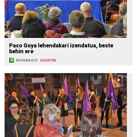
Paco Goya lehendakari izendatua, beste
behin ere
KRONIKA.EUS
GIZARTEA