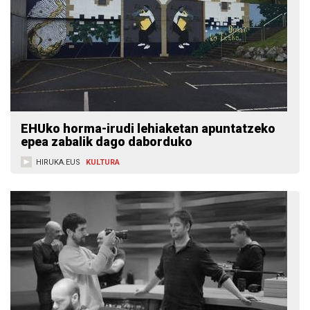
EHUko horma-irudi lehiaketan apuntatzeko
epea zabalik dago daborduko
HIRUKA.EUS
KULTURA