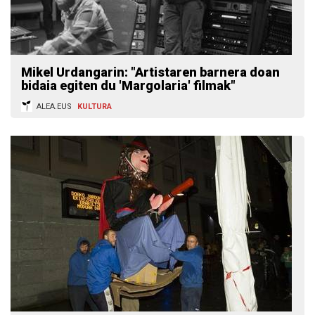
Mikel Urdangarin: "Artistaren barnera doan
bidaia egiten du 'Margolaria' filmak"
ALEA.EUS
KULTURA