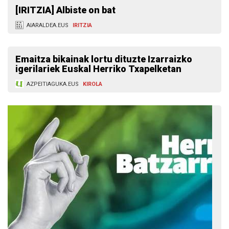
[IRITZIA] Albiste on bat
AIARALDEA.EUS
IRITZIA
Emaitza bikainak lortu dituzte Izarraizko
igerilariek Euskal Herriko Txapelketan
AZPEITIAGUKA.EUS
KIROLA