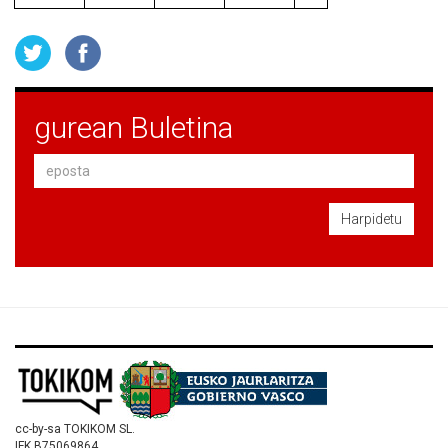
gurean Buletina
Harpidetu
cc-by-sa TOKIKOM SL.
IFK B75069864.