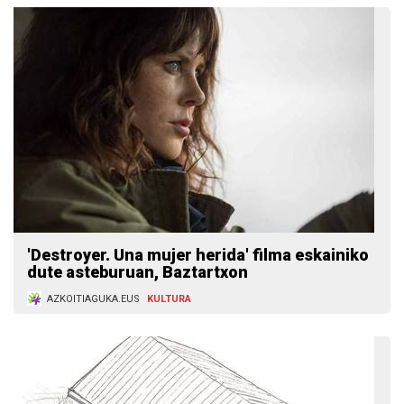
'Destroyer. Una mujer herida' filma eskainiko
dute asteburuan, Baztartxon
AZKOITIAGUKA.EUS
KULTURA