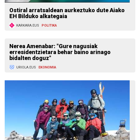
Ostiral arratsaldean aurkeztuko dute Aiako
EH Bilduko alkategaia
KARKARA.EUS
POLITIKA
Nerea Amenabar: "Gure nagusiak
erresidentzietara behar baino arinago
bidalten doguz"
URIOLA.EUS
EKONOMIA