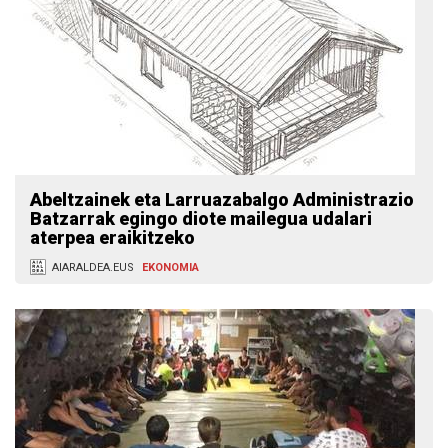
Abeltzainek eta Larruazabalgo Administrazio
Batzarrak egingo diote mailegua udalari
aterpea eraikitzeko
AIARALDEA.EUS
EKONOMIA