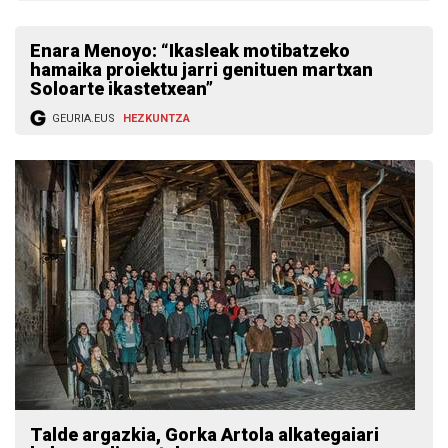
Enara Menoyo: “Ikasleak motibatzeko
hamaika proiektu jarri genituen martxan
Soloarte ikastetxean”
GEURIA.EUS
HEZKUNTZA
Talde argazkia, Gorka Artola alkategaiari