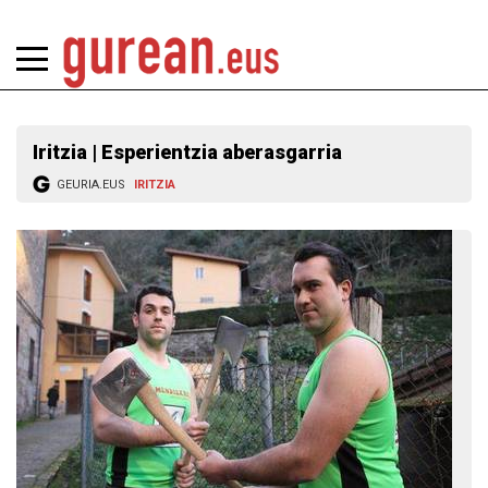
Iritzia | Esperientzia aberasgarria
GEURIA.EUS
IRITZIA