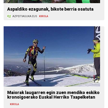
Aspaldiko ezagunak, bikote berria osatuta
AZPEITIAGUKA.EUS
KIROLA
Maiorak laugarren egin zuen mendiko eskiko
kronoigoerako Euskal Herriko Txapelketan
KIROLA