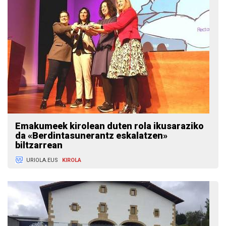
Emakumeek kirolean duten rola ikusaraziko
da «Berdintasunerantz eskalatzen»
biltzarrean
URIOLA.EUS
KIROLA