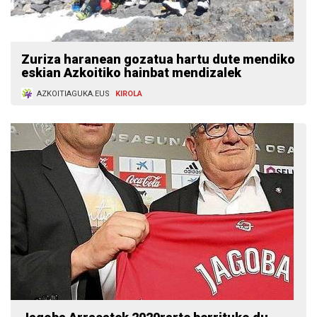
Zuriza haranean gozatua hartu dute mendiko
eskian Azkoitiko hainbat mendizalek
AZKOITIAGUKA.EUS
KIROLA