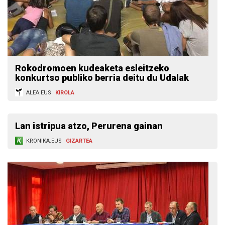
Rokodromoen kudeaketa esleitzeko
konkurtso publiko berria deitu du Udalak
ALEA.EUS
KIROLA
Lan istripua atzo, Perurena gainan
KRONIKA.EUS
GIZARTEA