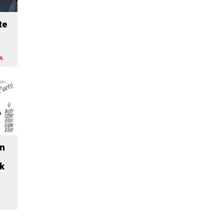
te
A
n
k