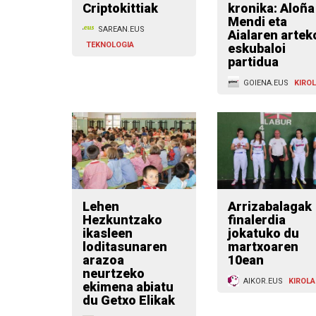
Criptokittiak
kronika: Aloña
Mendi eta
SAREAN.EUS
Aialaren artek
TEKNOLOGIA
eskubaloi
partidua
GOIENA.EUS
KIRO
Lehen
Arrizabalagak
Hezkuntzako
finalerdia
ikasleen
jokatuko du
loditasunaren
martxoaren
arazoa
10ean
neurtzeko
AIKOR.EUS
KIROLA
ekimena abiatu
du Getxo Elikak