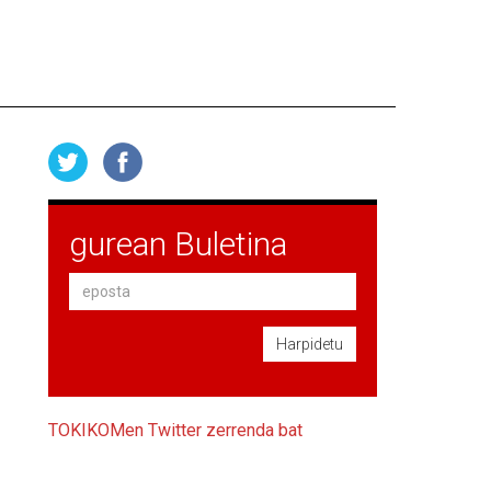
gurean Buletina
Harpidetu
TOKIKOMen Twitter zerrenda bat