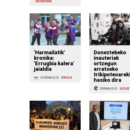
EKONOMIA
'Harmailatik'
Doneztebeko
kronika:
inauteriak
'Errugbia kalera'
ortzegun
jaialdia
arratseko
trikipoteoarek
GOIENA.EUS
KIROLA
hasiko dira
ERRAN.EUS
GIZAR