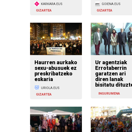
KARKARA.EUS
GOIENA.EUS
GIZARTEA
GIZARTEA
Haurren aurkako
Ur agentziak
sexu-abusuek ez
Errotaberrin
preskribatzeko
garatzen ari
eskaria
diren lanak
bisitatu dituzt
URIOLA.EUS
INGURUMENA
GIZARTEA