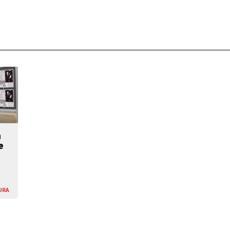
n
e
URA