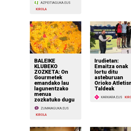
AZPEITIAGUKA.EUS
KIROLA
BALEIKE
Irudietan:
KLUBEKO
Emaitza onak
ZOZKETA: On
lortu ditu
Gourmetek
asteburuan
emandako lau
Orioko Atleti
lagunentzako
Taldeak
menua
KARKARA.EUS
KIR
zozkatuko dugu
ZUMAIAGUKA.EUS
KIROLA