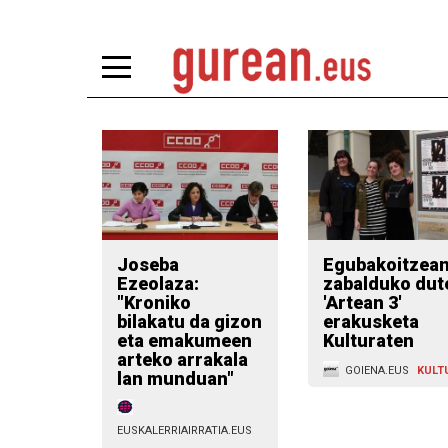
Joseba
Egubakoitzea
Ezeolaza:
zabalduko dut
"Kroniko
'Artean 3'
bilakatu da gizon
erakusketa
eta emakumeen
Kulturaten
arteko arrakala
GOIENA.EUS
KULT
lan munduan"
EUSKALERRIAIRRATIA.EUS