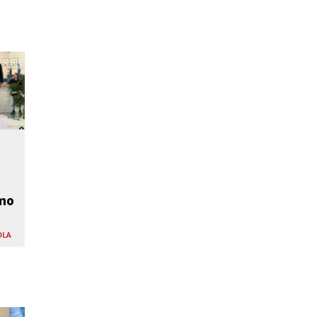
smo
OLA