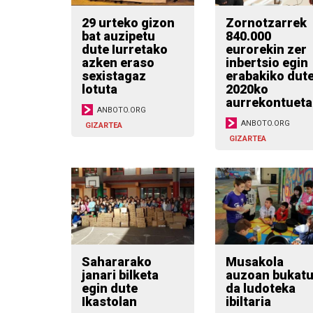
29 urteko gizon
Zornotzarrek
bat auzipetu
840.000
dute Iurretako
eurorekin zer
azken eraso
inbertsio egin
sexistagaz
erabakiko dut
lotuta
2020ko
aurrekontueta
ANBOTO.ORG
ANBOTO.ORG
GIZARTEA
GIZARTEA
Sahararako
Musakola
janari bilketa
auzoan bukat
egin dute
da ludoteka
Ikastolan
ibiltaria