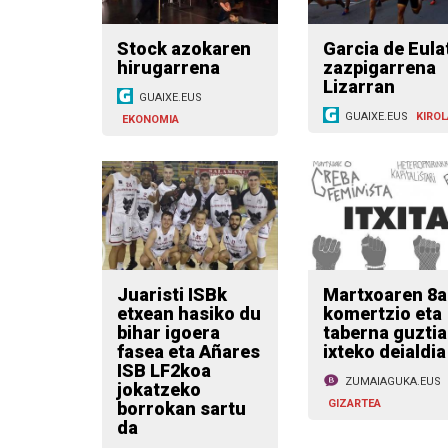
Stock azokaren
Garcia de Eula
hirugarrena
zazpigarrena
Lizarran
GUAIXE.EUS
GUAIXE.EUS
KIROL
EKONOMIA
Juaristi ISBk
Martxoaren 8a
etxean hasiko du
komertzio eta
bihar igoera
taberna guztia
fasea eta Añares
ixteko deialdia
ISB LF2koa
ZUMAIAGUKA.EUS
jokatzeko
GIZARTEA
borrokan sartu
da