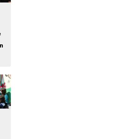
e
n
u