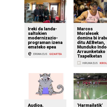
Ireki da landa-
Marcos
saltokien
Moralesek
modernizazio-
domina bi irab
programan izena
ditu AEBetan,
emateko epea
Munduko Indo
Arraunketako
ERRAN.EUS
GIZARTEA
Txapelketan
HIRUKA.EUS
KIRO
Audioa.
'Harmailatik'