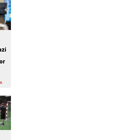
azi
or
LA