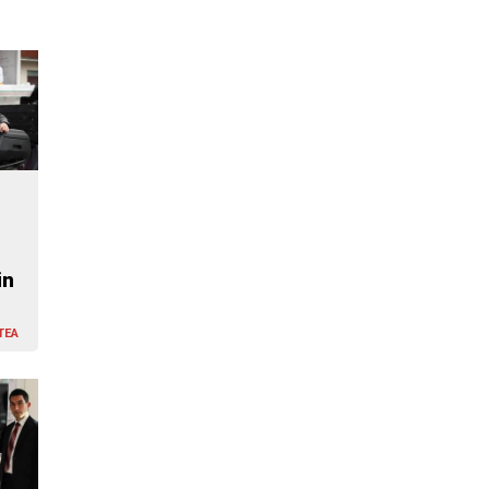
in
TEA