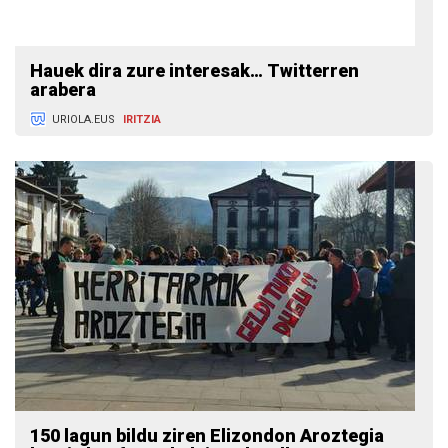
Hauek dira zure interesak… Twitterren
arabera
URIOLA.EUS
IRITZIA
150 lagun bildu ziren Elizondon Aroztegia