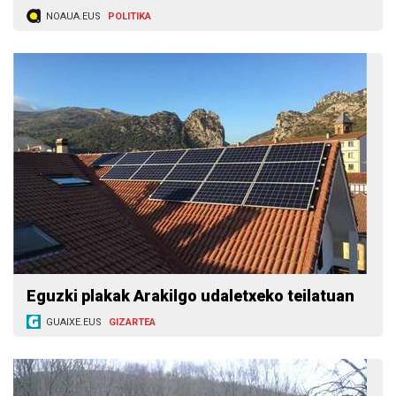
NOAUA.EUS
POLITIKA
Eguzki plakak Arakilgo udaletxeko teilatuan
GUAIXE.EUS
GIZARTEA