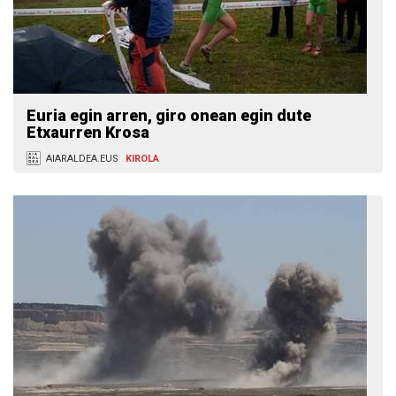
Euria egin arren, giro onean egin dute
Etxaurren Krosa
AIARALDEA.EUS
KIROLA