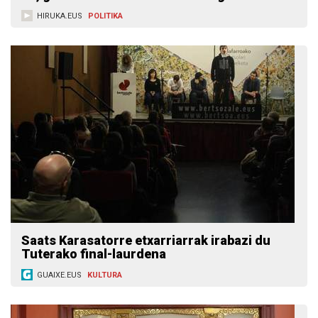
HIRUKA.EUS
POLITIKA
Saats Karasatorre etxarriarrak irabazi du
Tuterako final-laurdena
GUAIXE.EUS
KULTURA