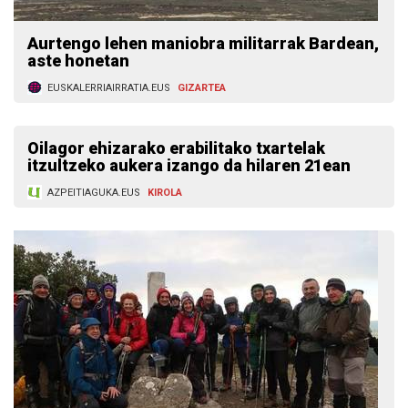
Aurtengo lehen maniobra militarrak Bardean,
aste honetan
EUSKALERRIAIRRATIA.EUS
GIZARTEA
Oilagor ehizarako erabilitako txartelak
itzultzeko aukera izango da hilaren 21ean
AZPEITIAGUKA.EUS
KIROLA