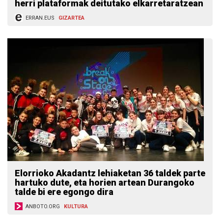
herri plataformak deitutako elkarretaratzean
ERRAN.EUS
GIZARTEA
Elorrioko Akadantz lehiaketan 36 taldek parte
hartuko dute, eta horien artean Durangoko
talde bi ere egongo dira
ANBOTO.ORG
KULTURA