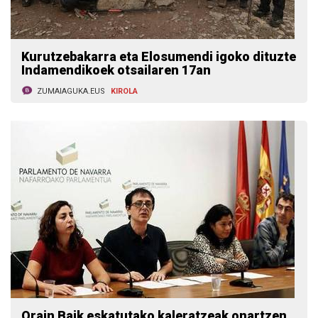
Kurutzebakarra eta Elosumendi igoko dituzte
Indamendikoek otsailaren 17an
ZUMAIAGUKA.EUS
KIROLA
Orain Baik eskatutako kaleratzeak onartzen