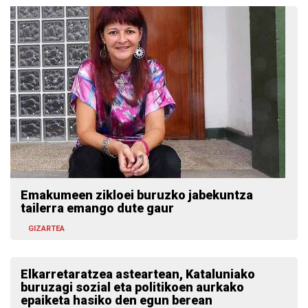
Emakumeen zikloei buruzko jabekuntza
tailerra emango dute gaur
GIZARTEA
Elkarretaratzea asteartean, Kataluniako
buruzagi sozial eta politikoen aurkako
epaiketa hasiko den egun berean