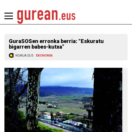
GuraSOSen erronka berria: “Eskuratu
bigarren babes-kutxa”
NOAUA.EUS
EKONOMIA