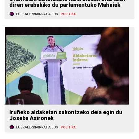
diren erabakiko du parlamentuko Mahaiak
EUSKALERRIAIRRATIA.EUS
POLITIKA
Iruñeko aldaketan sakontzeko deia egin du
Joseba Asironek
EUSKALERRIAIRRATIA.EUS
POLITIKA