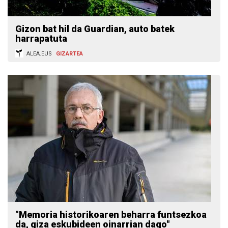
Gizon bat hil da Guardian, auto batek
harrapatuta
ALEA.EUS
GIZARTEA
"Memoria historikoaren beharra funtsezkoa
da, giza eskubideen oinarrian dago"