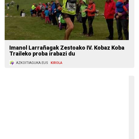
Imanol Larrañagak Zestoako IV. Kobaz Koba
Traileko proba irabazi du
AZKOITIAGUKA.EUS
KIROLA