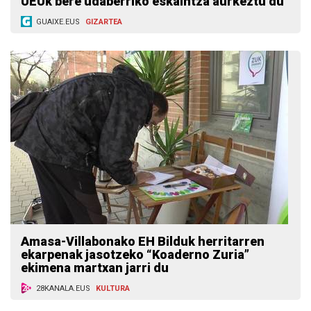
UEUk bere udaberriko eskaintza aurkeztu du
GUAIXE.EUS
GIZARTEA
Amasa-Villabonako EH Bilduk herritarren
ekarpenak jasotzeko “Koaderno Zuria”
ekimena martxan jarri du
28KANALA.EUS
KULTURA