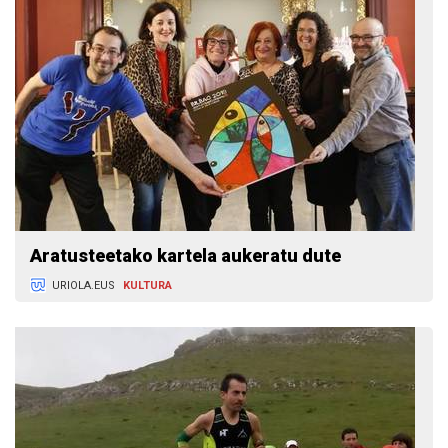
Aratusteetako kartela aukeratu dute
URIOLA.EUS
KULTURA