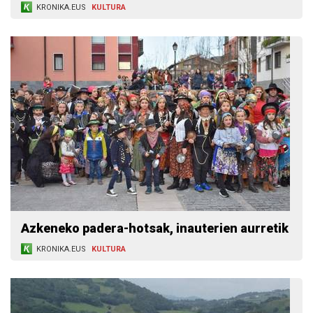
KRONIKA.EUS
KULTURA
Azkeneko padera-hotsak, inauterien aurretik
KRONIKA.EUS
KULTURA