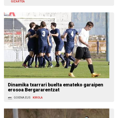
GIZARTEA
Dinamika txarrari buelta emateko garaipen
erosoa Bergararentzat
GOIENA.EUS
KIROLA