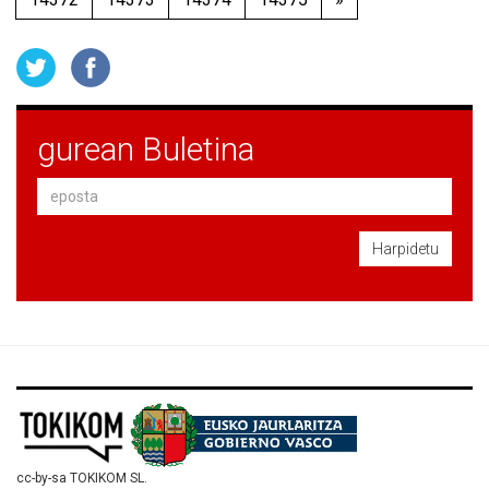
gurean Buletina
Harpidetu
cc-by-sa TOKIKOM SL.