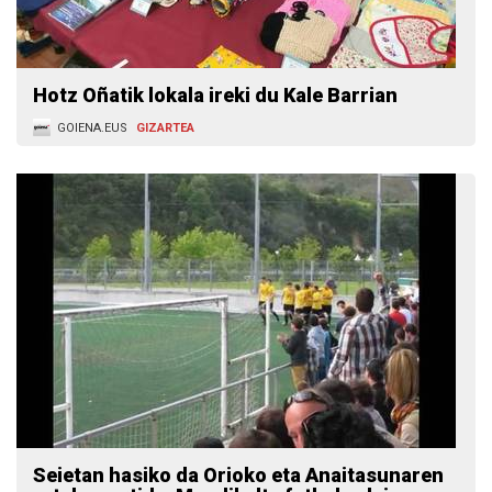
Hotz Oñatik lokala ireki du Kale Barrian
GOIENA.EUS
GIZARTEA
Seietan hasiko da Orioko eta Anaitasunaren