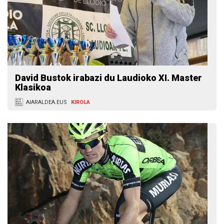
David Bustok irabazi du Laudioko XI. Master
Klasikoa
AIARALDEA.EUS
KIROLA