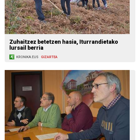
Zuhaitzez betetzen hasia, Iturrandietako
lursail berria
KRONIKA.EUS
GIZARTEA