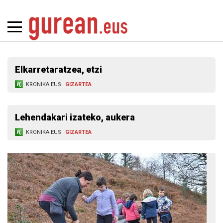
Elkarretaratzea, etzi
KRONIKA.EUS
GIZARTEA
Lehendakari izateko, aukera
KRONIKA.EUS
GIZARTEA