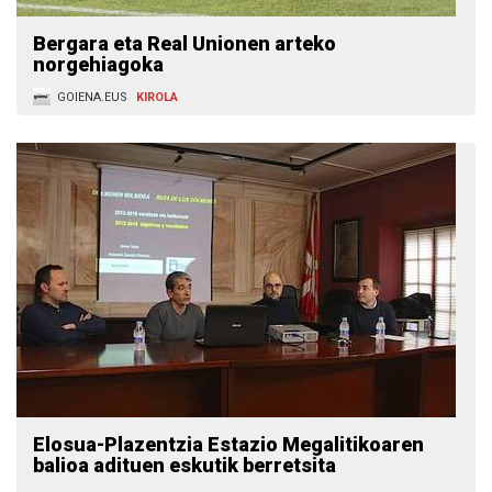
Bergara eta Real Unionen arteko
norgehiagoka
GOIENA.EUS
KIROLA
Elosua-Plazentzia Estazio Megalitikoaren
balioa adituen eskutik berretsita