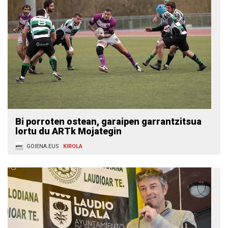
Bi porroten ostean, garaipen garrantzitsua
lortu du ARTk Mojategin
GOIENA.EUS
KIROLA