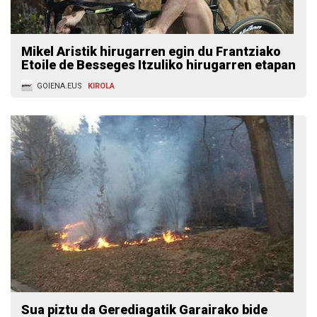
Mikel Aristik hirugarren egin du Frantziako
Etoile de Besseges Itzuliko hirugarren etapan
GOIENA.EUS
KIROLA
Sua piztu da Gerediagatik Garairako bide