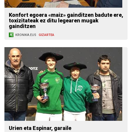
Konfort egoera «maiz» gainditzen badute ere,
toxizitateak ez ditu legearen mugak
gainditzen
KRONIKA.EUS
GIZARTEA
Urien eta Espinar, garaile