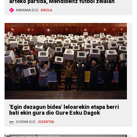
arteko partida, Mendibeltz futbol zelaian
KARKARA.EUS
KIROLA
'Egin dezagun bidea' leloarekin etapa berri
bati ekin gura dio Gure Esku Dagok
GOIENA.EUS
GIZARTEA