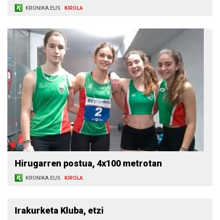
KRONIKA.EUS
KIROLA
Hirugarren postua, 4x100 metrotan
KRONIKA.EUS
KIROLA
Irakurketa Kluba, etzi