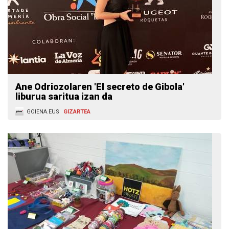
Ane Odriozolaren 'El secreto de Gibola'
liburua saritua izan da
GOIENA.EUS
GIZARTEA