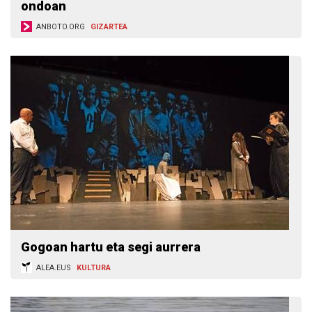
ondoan
ANBOTO.ORG
GIZARTEA
Gogoan hartu eta segi aurrera
ALEA.EUS
KULTURA