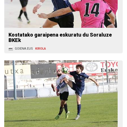
Kostatako garaipena eskuratu du Soraluze
BKEk
GOIENA.EUS
KIROLA