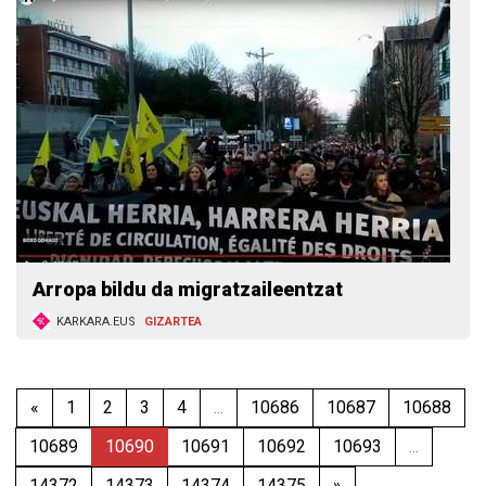
Arropa bildu da migratzaileentzat
KARKARA.EUS
GIZARTEA
«
1
2
3
4
...
10686
10687
10688
10689
10690
10691
10692
10693
...
14372
14373
14374
14375
»