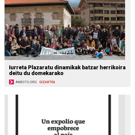
Iurreta Plazaratu dinamikak batzar herrikoira
deitu du domekarako
ANBOTO.ORG
GIZARTEA