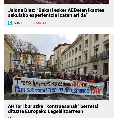
Jaione Diaz: “Bekari esker AEBetan ikastea
sekulako esperientzia izaten ari da”
GUAIXE.EUS
GIZARTEA
AHTari buruzko "kontraesanak" berretsi
dituzte Europako Legebiltzarrean