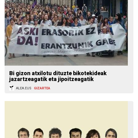
Bi gizon atxilotu dituzte bikotekideak
jazartzeagatik eta jipoitzeagatik
ALEA.EUS
GIZARTEA