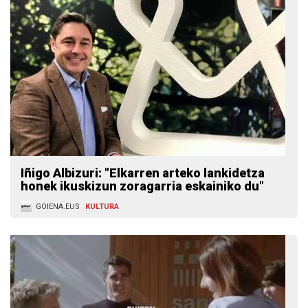
Iñigo Albizuri: "Elkarren arteko lankidetza
honek ikuskizun zoragarria eskainiko du"
GOIENA.EUS
KULTURA