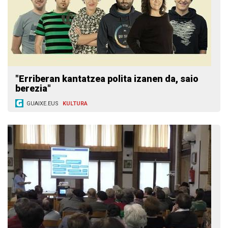
"Erriberan kantatzea polita izanen da, saio
berezia"
GUAIXE.EUS
KULTURA