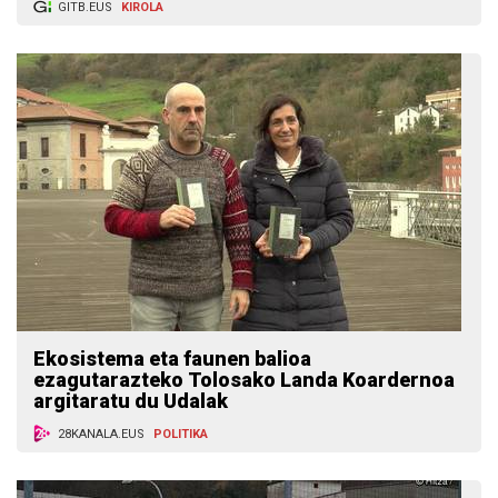
GITB.EUS
KIROLA
Ekosistema eta faunen balioa
ezagutarazteko Tolosako Landa Koardernoa
argitaratu du Udalak
28KANALA.EUS
POLITIKA