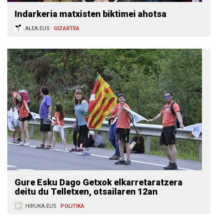
Indarkeria matxisten biktimei ahotsa
ALEA.EUS
GIZARTEA
Gure Esku Dago Getxok elkarretaratzera
deitu du Telletxen, otsailaren 12an
HIRUKA.EUS
POLITIKA