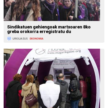
Sindikatuen gehiengoak martxoaren 8ko
greba orokorra erregistratu du
URIOLA.EUS
EKONOMIA