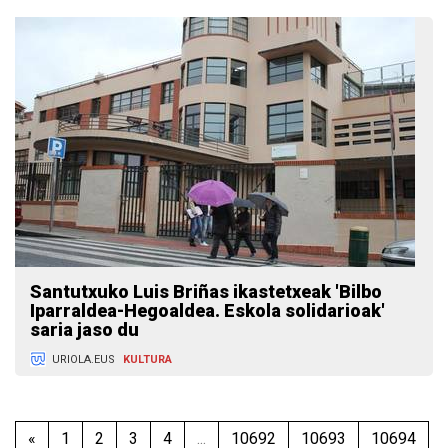
Santutxuko Luis Briñas ikastetxeak 'Bilbo
Iparraldea-Hegoaldea. Eskola solidarioak'
saria jaso du
URIOLA.EUS
KULTURA
«
1
2
3
4
...
10692
10693
10694