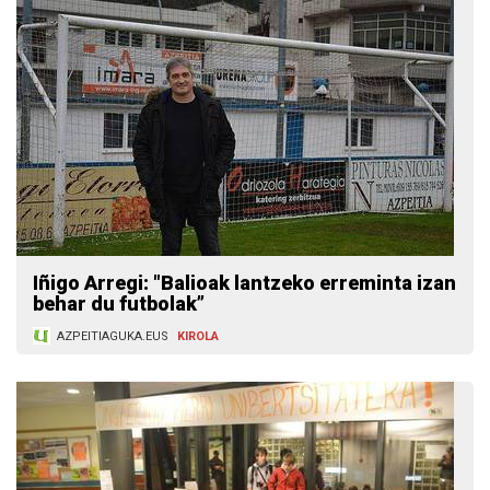
Iñigo Arregi: "Balioak lantzeko erreminta izan
behar du futbolak”
AZPEITIAGUKA.EUS
KIROLA