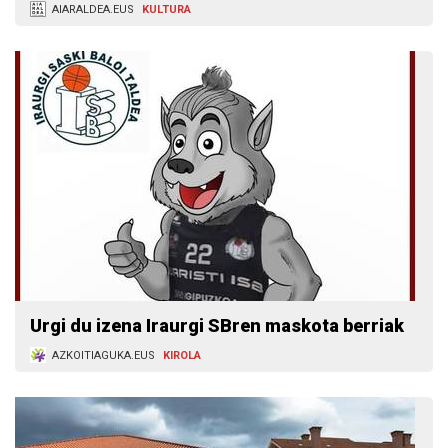
AIARALDEA.EUS
KULTURA
Urgi du izena Iraurgi SBren maskota berriak
AZKOITIAGUKA.EUS
KIROLA