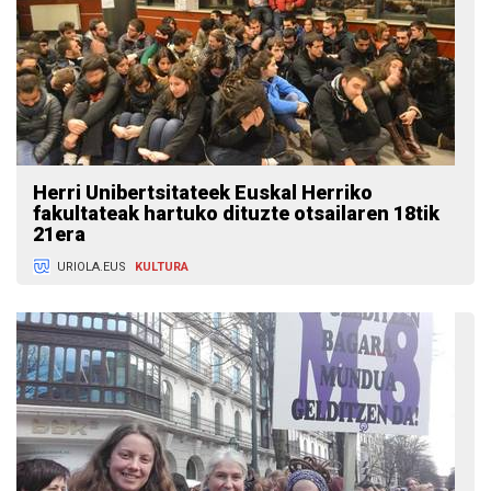
Herri Unibertsitateek Euskal Herriko
fakultateak hartuko dituzte otsailaren 18tik
21era
URIOLA.EUS
KULTURA