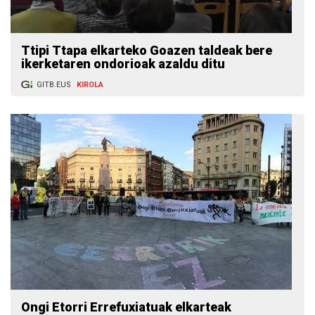
Ttipi Ttapa elkarteko Goazen taldeak bere
ikerketaren ondorioak azaldu ditu
GITB.EUS
KIROLA
Ongi Etorri Errefuxiatuak elkarteak