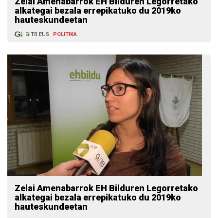
Zelai Amenabarrok EH Bilduren Legorretako
alkategai bezala errepikatuko du 2019ko
hauteskundeetan
GITB.EUS
POLITIKA
Zelai Amenabarrok EH Bilduren Legorretako
alkategai bezala errepikatuko du 2019ko
hauteskundeetan