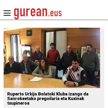
Ruperto Urkijo Bolatoki Kluba izango da
Sanrokeetako pregoilaria eta Kuxinak
txupineroa