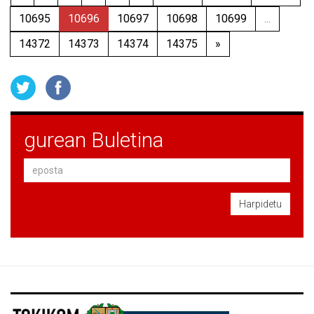
10695
10696
10697
10698
10699
...
14372
14373
14374
14375
»
gurean Buletina
Harpidetu