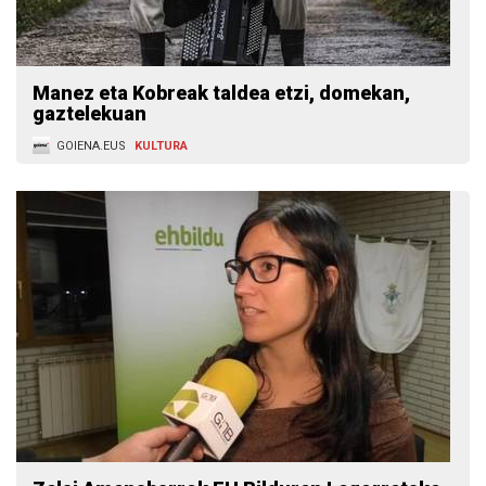
Manez eta Kobreak taldea etzi, domekan,
gaztelekuan
GOIENA.EUS
KULTURA