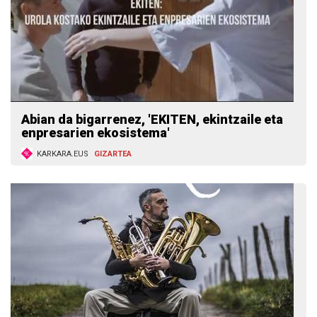
Abian da bigarrenez, 'EKITEN, ekintzaile eta
enpresarien ekosistema'
KARKARA.EUS
GIZARTEA