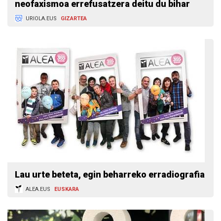
neofaxismoa errefusatzera deitu du bihar
URIOLA.EUS
GIZARTEA
Lau urte beteta, egin beharreko erradiografia
ALEA.EUS
EUSKARA