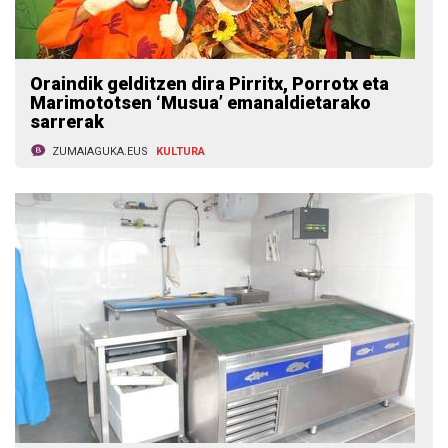
Oraindik gelditzen dira Pirritx, Porrotx eta
Marimototsen ‘Musua’ emanaldietarako
sarrerak
ZUMAIAGUKA.EUS
KULTURA