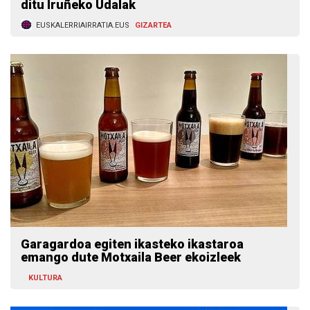
ditu Iruñeko Udalak
EUSKALERRIAIRRATIA.EUS
GIZARTEA
Garagardoa egiten ikasteko ikastaroa
emango dute Motxaila Beer ekoizleek
KULTURA