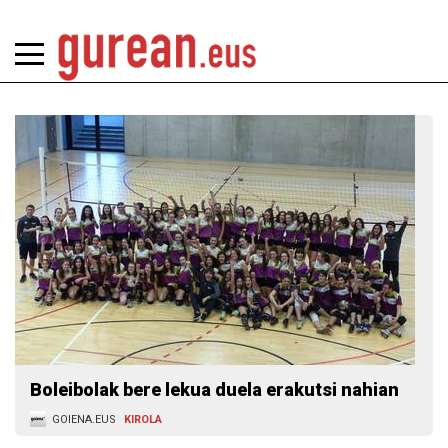
Boleibolak bere lekua duela erakutsi nahian
GOIENA.EUS
KIROLA