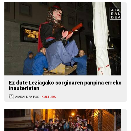
Ez dute Leziagako sorginaren panpina erreko
inauterietan
AIARALDEA.EUS
KULTURA