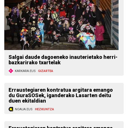
Salgai daude dagoeneko inauterietako herri-
bazkarirako txartelak
KARKARA.EUS
GIZARTEA
Erraustegiaren kontratua argitara emango
du GuraSOSek, iganderako Lasarten deitu
duen ekitaldian
NOAUA.EUS
HEZKUNTZA