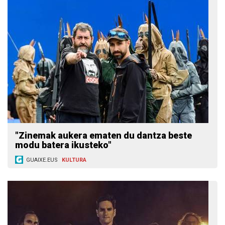
"Zinemak aukera ematen du dantza beste
modu batera ikusteko"
GUAIXE.EUS
KULTURA