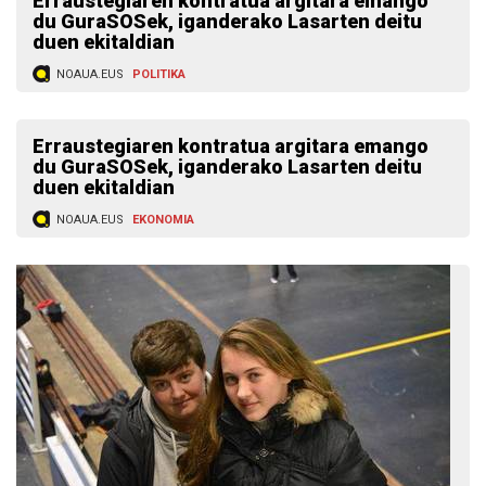
Erraustegiaren kontratua argitara emango
du GuraSOSek, iganderako Lasarten deitu
duen ekitaldian
NOAUA.EUS
POLITIKA
Erraustegiaren kontratua argitara emango
du GuraSOSek, iganderako Lasarten deitu
duen ekitaldian
NOAUA.EUS
EKONOMIA