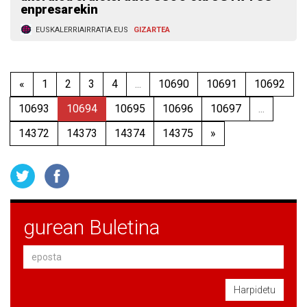
enpresarekin
EUSKALERRIAIRRATIA.EUS
GIZARTEA
«
1
2
3
4
...
10690
10691
10692
10693
10694
10695
10696
10697
...
14372
14373
14374
14375
»
gurean Buletina
Harpidetu