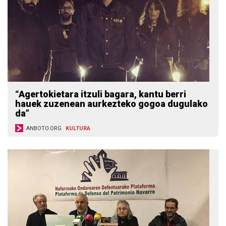
“Agertokietara itzuli bagara, kantu berri
hauek zuzenean aurkezteko gogoa dugulako
da”
ANBOTO.ORG
KULTURA