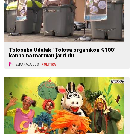
Tolosako Udalak “Tolosa organikoa %100”
kanpaina martxan jarri du
28KANALA.EUS
POLITIKA