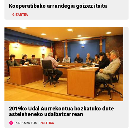
Kooperatibako arrandegia goizez itxita
GIZARTEA
2019ko Udal Aurrekontua bozkatuko dute
asteleheneko udalbatzarrean
KARKARA.EUS
POLITIKA