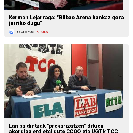
Kerman Lejarraga: “Bilbao Arena hankaz gora
jarriko dugu”
URIOLA.EUS
KIROLA
Lan baldintzak "prekarizatzen" dituen
akordioa erdietsi dute CCOO eta UGTk TCC