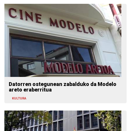
Datorren ostegunean zabalduko da Modelo
areto eraberritua
KULTURA