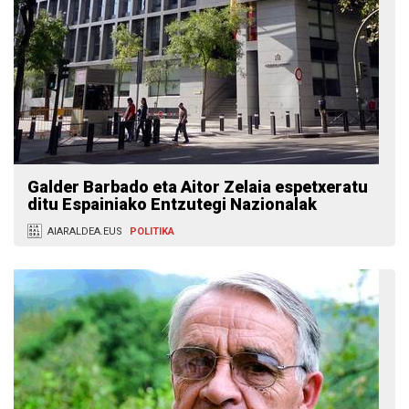
Galder Barbado eta Aitor Zelaia espetxeratu
ditu Espainiako Entzutegi Nazionalak
AIARALDEA.EUS
POLITIKA