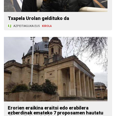
Txapela Urolan geldituko da
AZPEITIAGUKA.EUS
KIROLA
Erorien eraikina eraitsi edo erabilera
ezberdinak emateko 7 proposamen hautatu