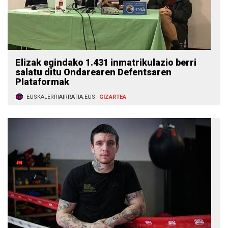
Elizak egindako 1.431 inmatrikulazio berri
salatu ditu Ondarearen Defentsaren
Plataformak
EUSKALERRIAIRRATIA.EUS
GIZARTEA