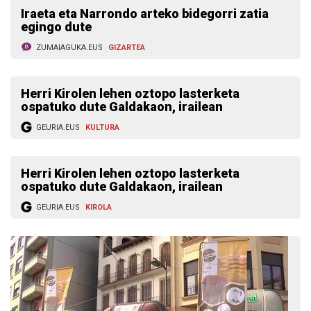
Iraeta eta Narrondo arteko bidegorri zatia
egingo dute
ZUMAIAGUKA.EUS
GIZARTEA
Herri Kirolen lehen oztopo lasterketa
ospatuko dute Galdakaon, irailean
GEURIA.EUS
KULTURA
Herri Kirolen lehen oztopo lasterketa
ospatuko dute Galdakaon, irailean
GEURIA.EUS
KIROLA