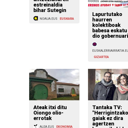
estreinaldia
bihar Sutegin
Lapurtutako
haurren
NOAUA.EUS
EUSKARA
kolektiboak
babesa eskatu
dio gobernuar
EUSKALERRIAIRRATIA.E
GIZARTEA
Ateak itxi ditu
Tantaka TV:
Oiongo olio-
"Herrigintzak
errotak
gaiak ez dira
agertzen
ALEA.EUS
EKONOMIA