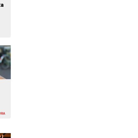
ta
URA