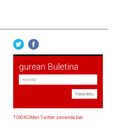
gurean Buletina
Harpidetu
TOKIKOMen Twitter zerrenda bat