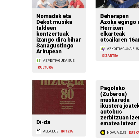
Nomadak eta
Beherapen
Dekot musika
Azoka egingo 
taldeen
Herrixen
kontzertuak
elkarteak
izango dira bihar
otsailaren 16a
Sanagustingo
AZKOITIAGUKA.EUS
Arkupean
GIZARTEA
AZPEITIAGUKA.EUS
KULTURA
Pagolako
(Zuberoa)
maskarada
ikustera joate
autobus
zerbitzuan ize
Di-da
ematea ixtear
ALEA.EUS
IRITZIA
NOAUA.EUS
EUSK