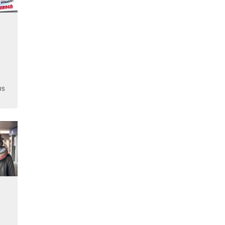
i
US
o