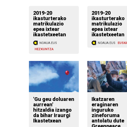
2019-20
2019-20
ikasturterako
ikasturterako
matrikulazio
matrikulazio
epea ixtear
epea ixtear
ikastetxeetan
ikastetxeetan
NOAUA.EUS
NOAUA.EUS
EUSK
HEZKUNTZA
'Gu geu doluaren
Ikatzaren
aurrean'
eraginaren
hitzaldia izango
inguruko
da bihar Iraurgi
zineforuma
Ikastetxean
antolatu dute
Greenpeace,