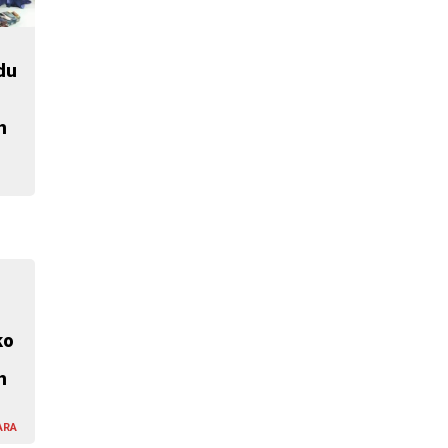
du
n
ko
n
ARA