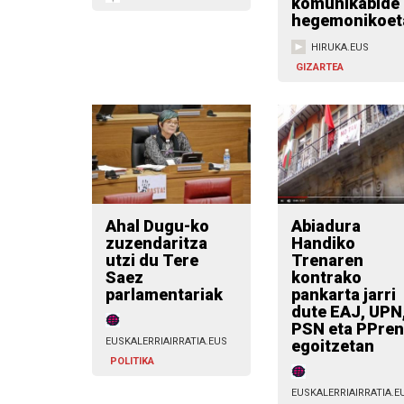
komunikabide
hegemonikoet
HIRUKA.EUS
GIZARTEA
Ahal Dugu-ko
Abiadura
zuzendaritza
Handiko
utzi du Tere
Trenaren
Saez
kontrako
parlamentariak
pankarta jarri
dute EAJ, UPN
PSN eta PPren
EUSKALERRIAIRRATIA.EUS
egoitzetan
POLITIKA
EUSKALERRIAIRRATIA.E