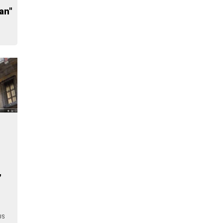
an"
,
US