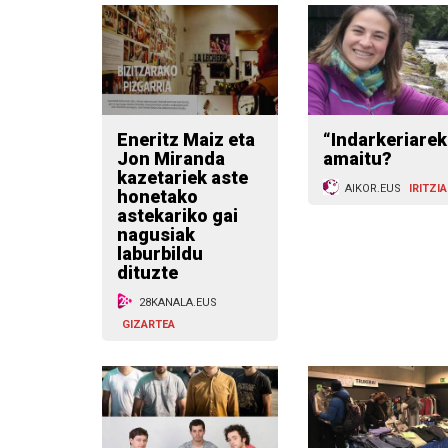
Eneritz Maiz eta
“Indarkeriarek
Jon Miranda
amaitu?
kazetariek aste
AIKOR.EUS
IRITZIA
honetako
astekariko gai
nagusiak
laburbildu
dituzte
28KANALA.EUS
GIZARTEA