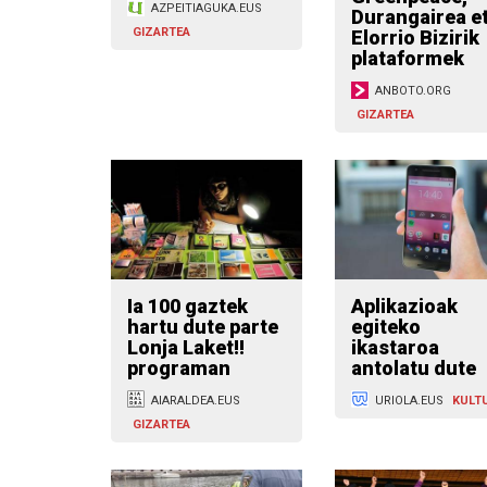
AZPEITIAGUKA.EUS
Durangairea e
GIZARTEA
Elorrio Bizirik
plataformek
ANBOTO.ORG
GIZARTEA
Ia 100 gaztek
Aplikazioak
hartu dute parte
egiteko
Lonja Laket!!
ikastaroa
programan
antolatu dute
AIARALDEA.EUS
URIOLA.EUS
KULT
GIZARTEA