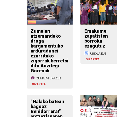
Zumaian
Emakume
atzemandako
zapatisten
droga
borroka
kargamentuko
ezagutuz
arduradunei
URIOLA.EUS
ezarritako
GIZARTEA
zigorrak berretsi
ditu Auzitegi
Gorenak
ZUMAIAGUKA.EUS
GIZARTEA
“Halako batean
bagoaz
Benidorrera!”
antzezlanaren