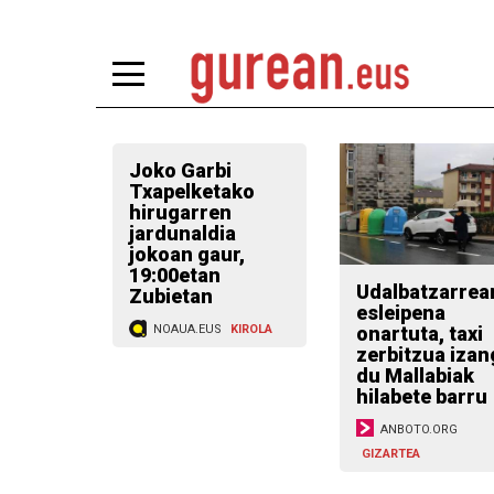
Joko Garbi
Txapelketako
hirugarren
jardunaldia
jokoan gaur,
19:00etan
Udalbatzarrea
Zubietan
esleipena
onartuta, taxi
NOAUA.EUS
KIROLA
zerbitzua izan
du Mallabiak
hilabete barru
ANBOTO.ORG
GIZARTEA