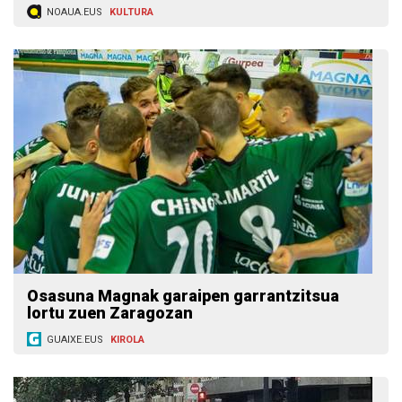
NOAUA.EUS
KULTURA
Osasuna Magnak garaipen garrantzitsua
lortu zuen Zaragozan
GUAIXE.EUS
KIROLA