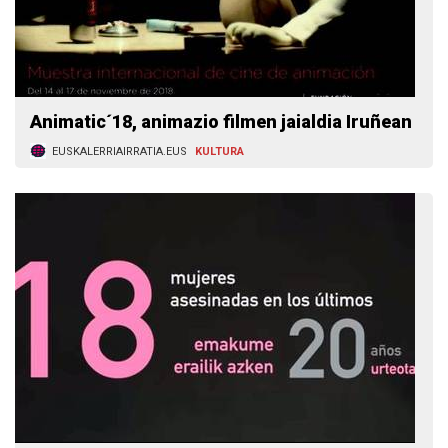
Animatic´18, animazio filmen jaialdia Iruñean
EUSKALERRIAIRRATIA.EUS
KULTURA