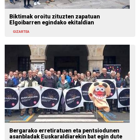
Biktimak oroitu zituzten zapatuan
Elgoibarren egindako ekitaldian
GIZARTEA
Bergarako erretiratuen eta pentsiodunen
asanbladak Euskaraldiarekin bat egin dute