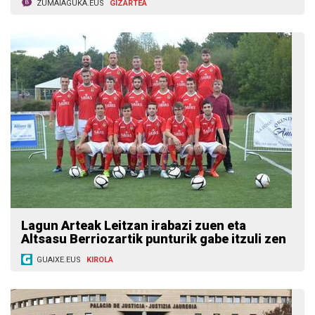
ZUMAIAGUKA.EUS
GIZARTEA
Lagun Arteak Leitzan irabazi zuen eta
Altsasu Berriozartik punturik gabe itzuli zen
GUAIXE.EUS
KIROLA