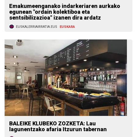
Emakumeenganako indarkeriaren aurkako
egunean "ordain kolektiboa eta
sentsibilizazioa" izanen dira ardatz
EUSKALERRIAIRRATIA.EUS
EUSKARA
BALEIKE KLUBEKO ZOZKETA: Lau
lagunentzako afaria Itzurun tabernan