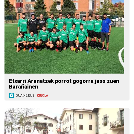
Etxarri Aranatzek porrot gogorra jaso zuen
Barañainen
GUAIXE.EUS
KIROLA