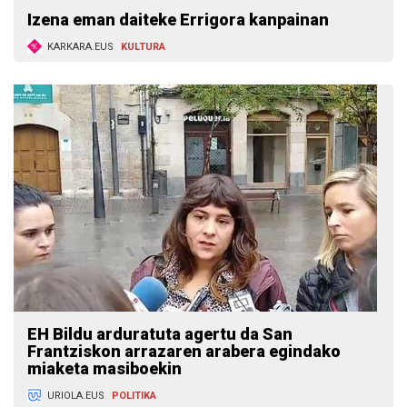
Izena eman daiteke Errigora kanpainan
KARKARA.EUS
KULTURA
EH Bildu arduratuta agertu da San
Frantziskon arrazaren arabera egindako
miaketa masiboekin
URIOLA.EUS
POLITIKA