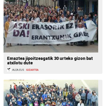
Emaztea jipoitzeagatik 30 urteko gizon bat
atxilotu dute
ALEA.EUS
GIZARTEA