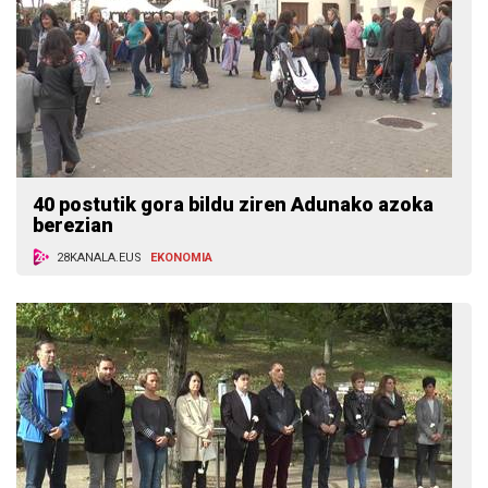
40 postutik gora bildu ziren Adunako azoka
berezian
28KANALA.EUS
EKONOMIA