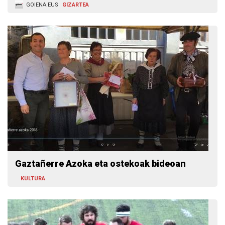
GOIENA.EUS
GIZARTEA
Gaztañerre Azoka eta ostekoak bideoan
KULTURA