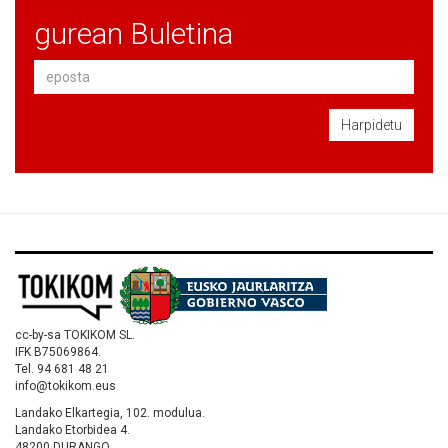
gurean Buletina
Harpidetu
cc-by-sa TOKIKOM SL.
IFK B75069864.
Tel. 94 681 48 21
info@tokikom.eus
Landako Elkartegia, 102. modulua.
Landako Etorbidea 4.
48200 DURANGO