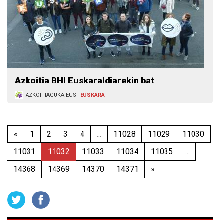
Azkoitia BHI Euskaraldiarekin bat
AZKOITIAGUKA.EUS
EUSKARA
«
1
2
3
4
...
11028
11029
11030
11031
11032
11033
11034
11035
...
14368
14369
14370
14371
»