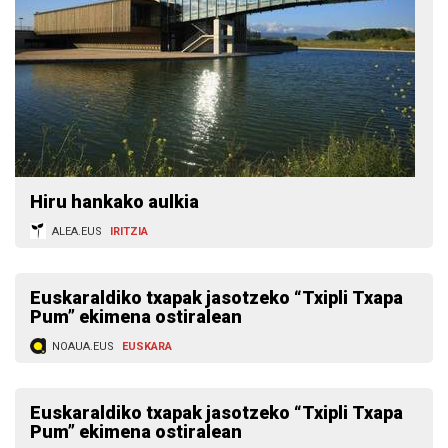
Hiru hankako aulkia
ALEA.EUS
IRITZIA
Euskaraldiko txapak jasotzeko “Txipli Txapa
Pum” ekimena ostiralean
NOAUA.EUS
EUSKARA
Euskaraldiko txapak jasotzeko “Txipli Txapa
Pum” ekimena ostiralean