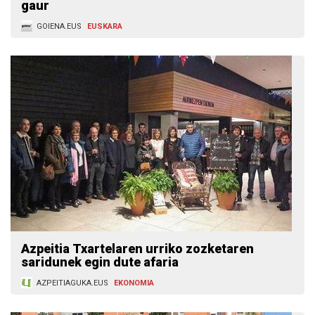
gaur
GOIENA.EUS
EUSKARA
Azpeitia Txartelaren urriko zozketaren
saridunek egin dute afaria
AZPEITIAGUKA.EUS
EKONOMIA