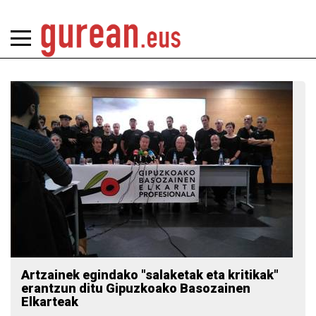
Artzainek egindako "salaketak eta kritikak"
erantzun ditu Gipuzkoako Basozainen
Elkarteak