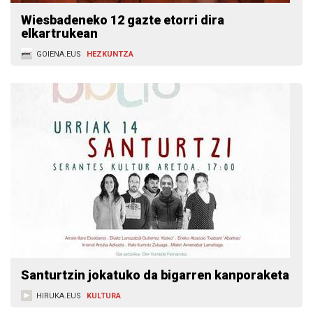
Wiesbadeneko 12 gazte etorri dira
elkartrukean
GOIENA.EUS
HEZKUNTZA
Santurtzin jokatuko da bigarren kanporaketa
HIRUKA.EUS
KULTURA