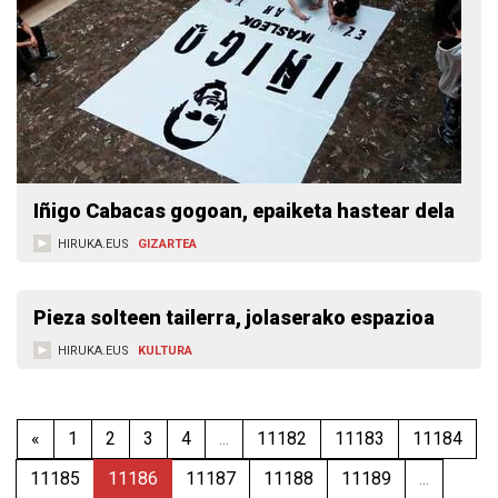
Iñigo Cabacas gogoan, epaiketa hastear dela
HIRUKA.EUS
GIZARTEA
Pieza solteen tailerra, jolaserako espazioa
HIRUKA.EUS
KULTURA
«
1
2
3
4
...
11182
11183
11184
11185
11186
11187
11188
11189
...