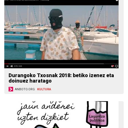
Durangoko Txosnak 2018: betiko izenez eta
doinuez haratago
ANBOTO.ORG
KULTURA