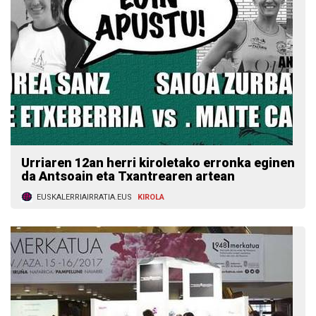
Urriaren 12an herri kiroletako erronka eginen
da Antsoain eta Txantrearen artean
EUSKALERRIAIRRATIA.EUS
KIROLA