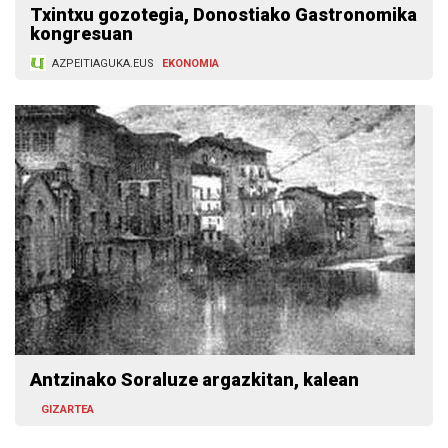
Txintxu gozotegia, Donostiako Gastronomika
kongresuan
AZPEITIAGUKA.EUS
EKONOMIA
Antzinako Soraluze argazkitan, kalean
GIZARTEA