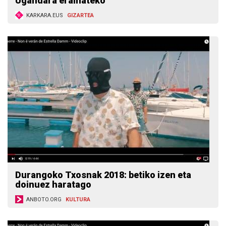
Ugandara eramateko
KARKARA.EUS
GIZARTEA
Durangoko Txosnak 2018: betiko izen eta
doinuez haratago
ANBOTO.ORG
KULTURA