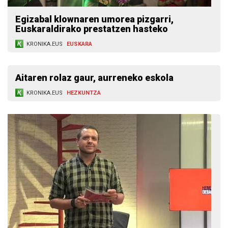
Egizabal klownaren umorea pizgarri,
Euskaraldirako prestatzen hasteko
KRONIKA.EUS
EUSKARA
Aitaren rolaz gaur, aurreneko eskola
KRONIKA.EUS
HEZKUNTZA