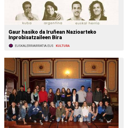
Gaur hasiko da Iruñean Nazioarteko
Inprobisatzaileen Bira
EUSKALERRIAIRRATIA.EUS
KULTURA