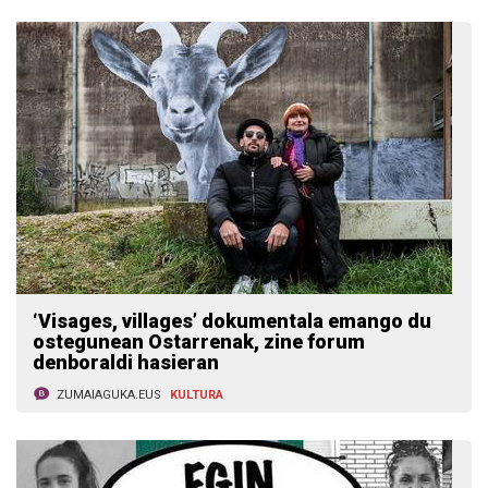
‘Visages, villages’ dokumentala emango du
ostegunean Ostarrenak, zine forum
denboraldi hasieran
ZUMAIAGUKA.EUS
KULTURA