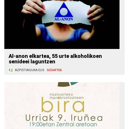
Al-anon elkartea, 55 urte alkoholikoen
senideei laguntzen
AZPEITIAGUKA.EUS
GIZARTEA