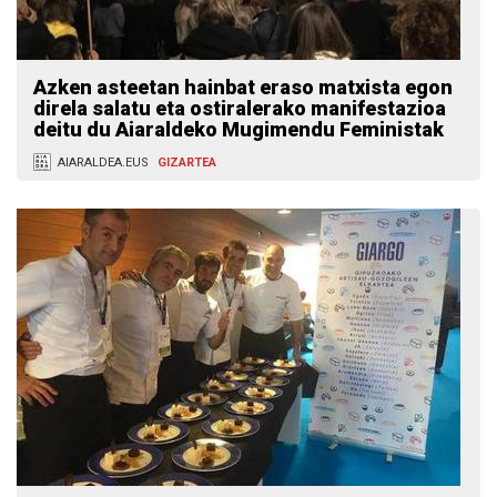
Azken asteetan hainbat eraso matxista egon
direla salatu eta ostiralerako manifestazioa
deitu du Aiaraldeko Mugimendu Feministak
AIARALDEA.EUS
GIZARTEA