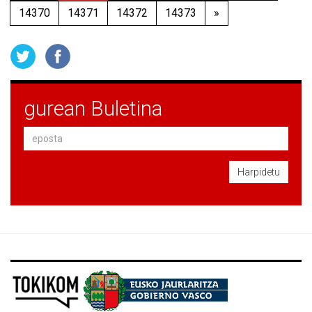
14370
14371
14372
14373
»
gurean Buletina
Harpidetu