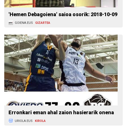
'Hemen Debagoiena' saioa osorik: 2018-10-09
GOIENA.EUS
GIZARTEA
Erronkari eman ahal zaion hasierarik onena
URIOLA.EUS
KIROLA