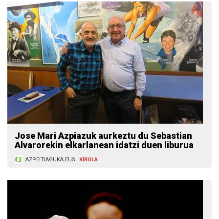
Jose Mari Azpiazuk aurkeztu du Sebastian
Alvarorekin elkarlanean idatzi duen liburua
AZPEITIAGUKA.EUS
KIROLA