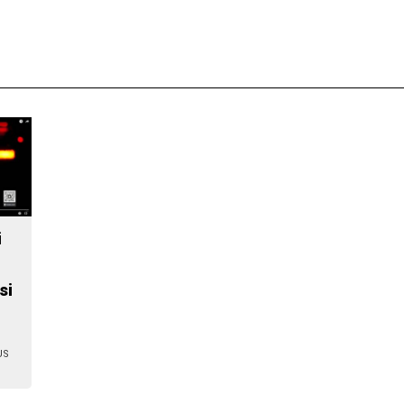
i
si
US