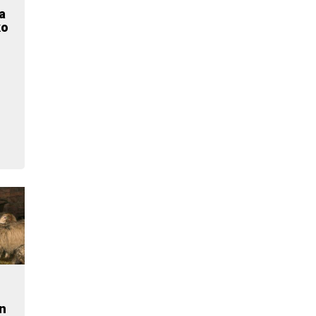
a
ko
en