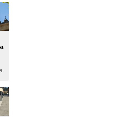
oa
US