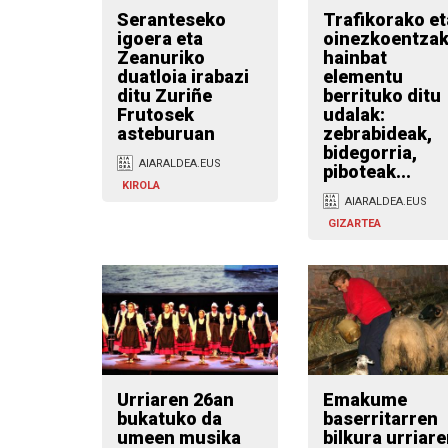
Seranteseko
Trafikorako et
igoera eta
oinezkoentza
Zeanuriko
hainbat
duatloia irabazi
elementu
ditu Zuriñe
berrituko ditu
Frutosek
udalak:
asteburuan
zebrabideak,
bidegorria,
AIARALDEA.EUS
piboteak...
KIROLA
AIARALDEA.EUS
GIZARTEA
Urriaren 26an
Emakume
bukatuko da
baserritarren
umeen musika
bilkura urriar