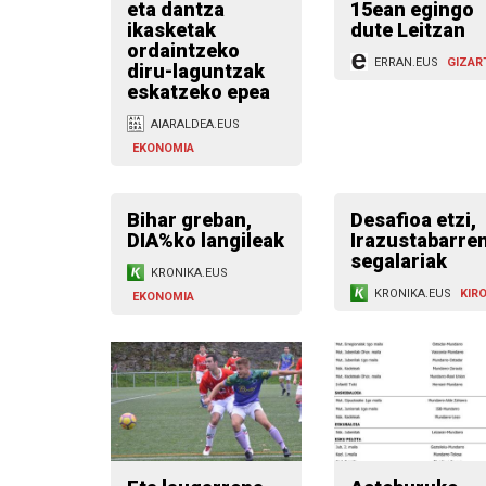
eta dantza
15ean egingo
ikasketak
dute Leitzan
ordaintzeko
ERRAN.EUS
GIZAR
diru-laguntzak
eskatzeko epea
AIARALDEA.EUS
EKONOMIA
Bihar greban,
Desafioa etzi,
DIA%ko langileak
Irazustabarre
segalariak
KRONIKA.EUS
KRONIKA.EUS
KIR
EKONOMIA