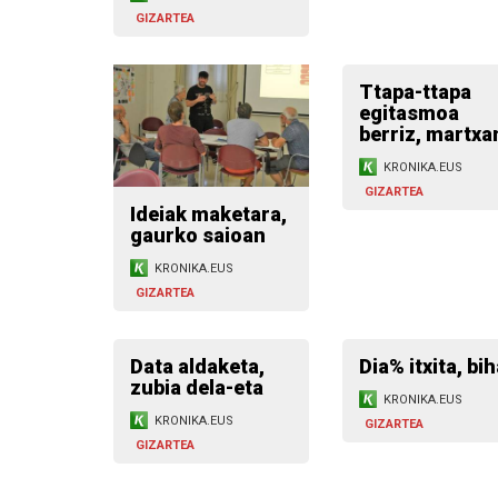
GIZARTEA
Ttapa-ttapa
egitasmoa
berriz, martxa
KRONIKA.EUS
GIZARTEA
Ideiak maketara,
gaurko saioan
KRONIKA.EUS
GIZARTEA
Data aldaketa,
Dia% itxita, bih
zubia dela-eta
KRONIKA.EUS
KRONIKA.EUS
GIZARTEA
GIZARTEA