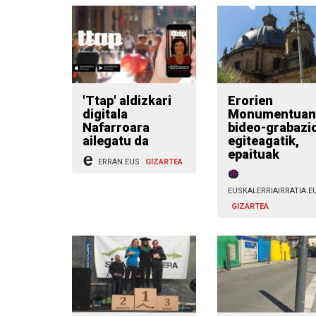
'Ttap' aldizkari
Erorien
digitala
Monumentuan
Nafarroara
bideo-grabazi
ailegatu da
egiteagatik,
epaituak
ERRAN.EUS
GIZARTEA
EUSKALERRIAIRRATIA.E
GIZARTEA