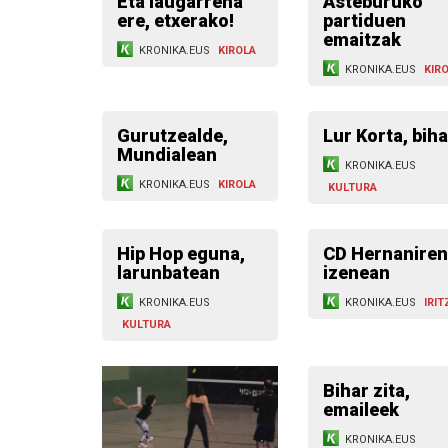
Eta laugarrena
Asteburuko
ere, etxerako!
partiduen
emaitzak
KRONIKA.EUS
KIROLA
KRONIKA.EUS
KIR
Gurutzealde,
Lur Korta, biha
Mundialean
KRONIKA.EUS
KRONIKA.EUS
KIROLA
KULTURA
Hip Hop eguna,
CD Hernaniren
larunbatean
izenean
KRONIKA.EUS
KRONIKA.EUS
IRIT
KULTURA
Bihar zita,
emaileek
KRONIKA.EUS