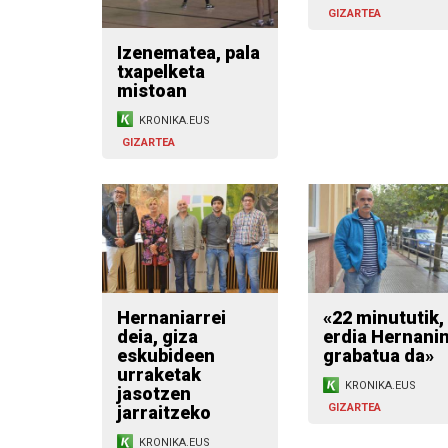
GIZARTEA
Izenematea, pala
txapelketa
mistoan
KRONIKA.EUS
GIZARTEA
Hernaniarrei
«22 minututik, 
deia, giza
erdia Hernani
eskubideen
grabatua da»
urraketak
KRONIKA.EUS
jasotzen
GIZARTEA
jarraitzeko
KRONIKA.EUS