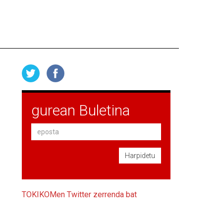
gurean Buletina
Harpidetu
TOKIKOMen Twitter zerrenda bat