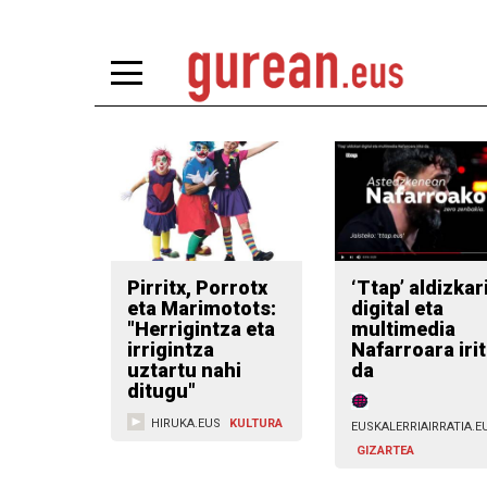
Pirritx, Porrotx
‘Ttap’ aldizkar
eta Marimotots:
digital eta
"Herrigintza eta
multimedia
irrigintza
Nafarroara irit
uztartu nahi
da
ditugu"
HIRUKA.EUS
KULTURA
EUSKALERRIAIRRATIA.E
GIZARTEA