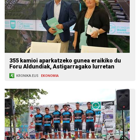
355 kamioi aparkatzeko gunea eraikiko du
Foru Aldundiak, Astigarragako lurretan
KRONIKA.EUS
EKONOMIA