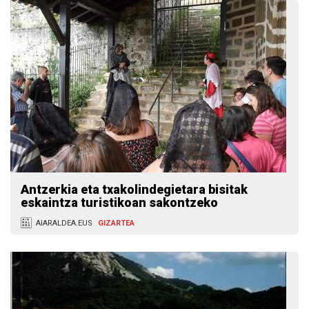
Antzerkia eta txakolindegietara bisitak
eskaintza turistikoan sakontzeko
AIARALDEA.EUS
GIZARTEA