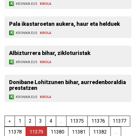
KRONIKA.EUS
KIROLA
Pala ikastaroetan aukera, haur eta helduek
KRONIKA.EUS
KIROLA
Albizturrera bihar, zikloturistak
KRONIKA.EUS
KIROLA
Donibane Lohitzunen bihar, aurredenboraldia
prestatzen
KRONIKA.EUS
KIROLA
«
1
2
3
4
...
11375
11376
11377
11378
11379
11380
11381
11382
...