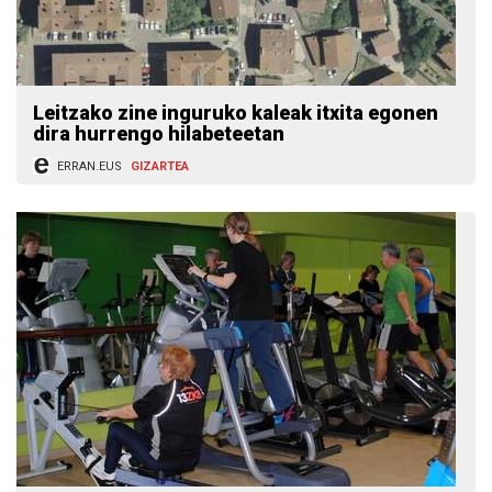
Leitzako zine inguruko kaleak itxita egonen
dira hurrengo hilabeteetan
ERRAN.EUS
GIZARTEA