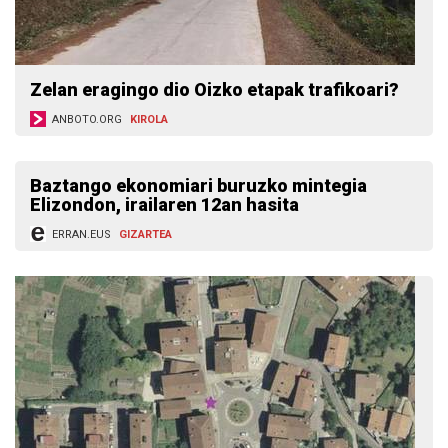
Zelan eragingo dio Oizko etapak trafikoari?
ANBOTO.ORG
KIROLA
Baztango ekonomiari buruzko mintegia
Elizondon, irailaren 12an hasita
ERRAN.EUS
GIZARTEA