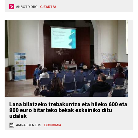
ANBOTO.ORG
GIZARTEA
Lana bilatzeko trebakuntza eta hileko 600 eta
800 euro bitarteko bekak eskainiko ditu
udalak
AIARALDEA.EUS
EKONOMIA