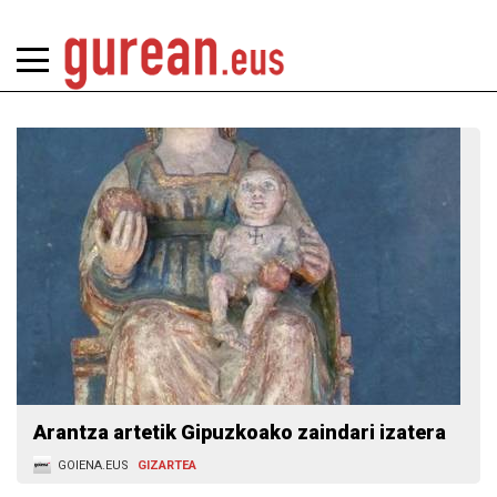
Arantza artetik Gipuzkoako zaindari izatera
GOIENA.EUS
GIZARTEA