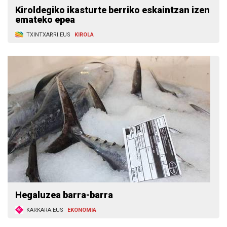
Kiroldegiko ikasturte berriko eskaintzan izen
emateko epea
TXINTXARRI.EUS
KIROLA
Hegaluzea barra-barra
KARKARA.EUS
EKONOMIA