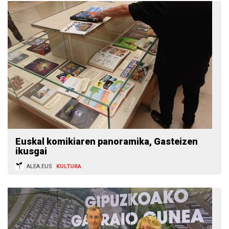
Euskal komikiaren panoramika, Gasteizen
ikusgai
ALEA.EUS
KULTURA