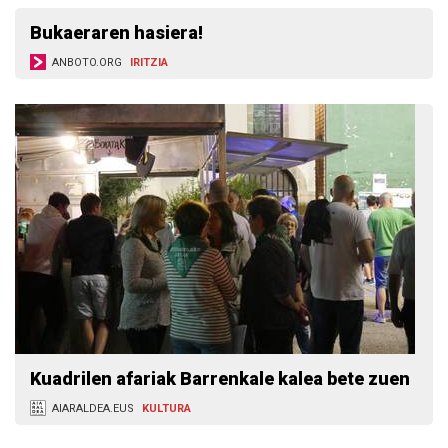
Bukaeraren hasiera!
ANBOTO.ORG
IRITZIA
Kuadrilen afariak Barrenkale kalea bete zuen
AIARALDEA.EUS
KULTURA