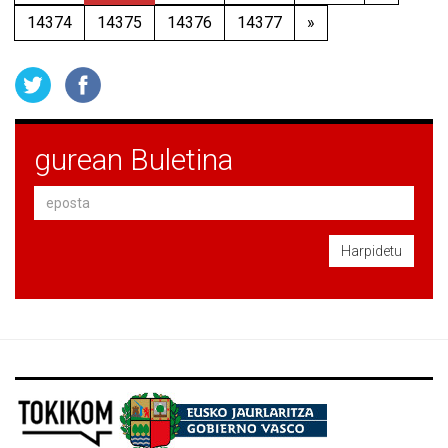
14374
14375
14376
14377
»
gurean Buletina
Harpidetu