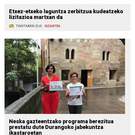
Etxez-etxeko laguntza zerbitzua kudeatzeko
lizitazioa martxan da
TXINTXARRI.EUS
GIZARTEA
Neska gazteentzako programa berezitua
prestatu dute Durangoko jabekuntza
ikastaroetan