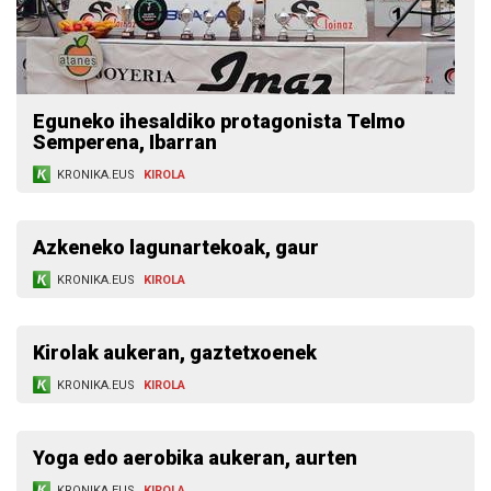
Eguneko ihesaldiko protagonista Telmo
Semperena, Ibarran
KRONIKA.EUS
KIROLA
Azkeneko lagunartekoak, gaur
KRONIKA.EUS
KIROLA
Kirolak aukeran, gaztetxoenek
KRONIKA.EUS
KIROLA
Yoga edo aerobika aukeran, aurten
KRONIKA.EUS
KIROLA