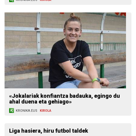
«Jokalariak konfiantza badauka, egingo du
ahal duena eta gehiago»
KRONIKA.EUS
KIROLA
Liga hasiera, hiru futbol taldek