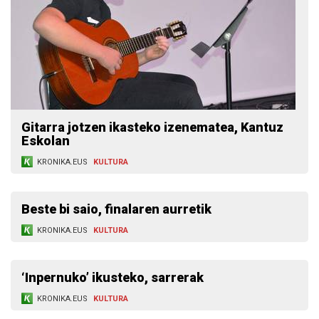
Gitarra jotzen ikasteko izenematea, Kantuz
Eskolan
KRONIKA.EUS
KULTURA
Beste bi saio, finalaren aurretik
KRONIKA.EUS
KULTURA
‘Inpernuko’ ikusteko, sarrerak
KRONIKA.EUS
KULTURA