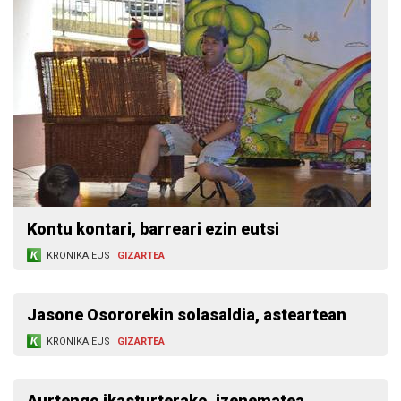
Kontu kontari, barreari ezin eutsi
KRONIKA.EUS
GIZARTEA
Jasone Osororekin solasaldia, asteartean
KRONIKA.EUS
GIZARTEA
Aurtengo ikasturterako, izenematea