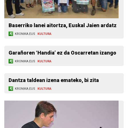
Baserriko lanei aitortza, Euskal Jaien ardatz
KRONIKA.EUS
KULTURA
Garañoren ‘Handia’ ez da Oscarretan izango
KRONIKA.EUS
KULTURA
Dantza taldean izena emateko, bi zita
KRONIKA.EUS
KULTURA