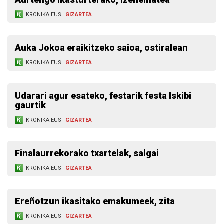
KRONIKA.EUS
GIZARTEA
Auka Jokoa eraikitzeko saioa, ostiralean
KRONIKA.EUS
GIZARTEA
Udarari agur esateko, festarik festa Iskibi
gaurtik
KRONIKA.EUS
GIZARTEA
Finalaurrekorako txartelak, salgai
KRONIKA.EUS
GIZARTEA
Ereñotzun ikasitako emakumeek, zita
KRONIKA.EUS
GIZARTEA