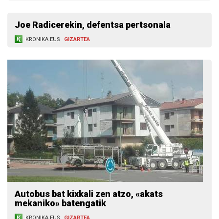
Joe Radicerekin, defentsa pertsonala
KRONIKA.EUS
GIZARTEA
Autobus bat kixkali zen atzo, «akats
mekaniko» batengatik
KRONIKA.EUS
GIZARTEA