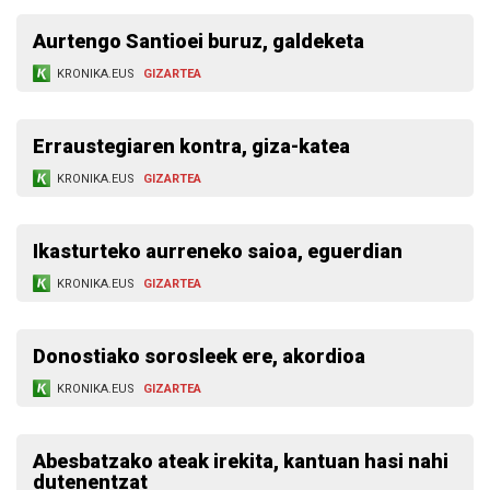
Aurtengo Santioei buruz, galdeketa
KRONIKA.EUS
GIZARTEA
Erraustegiaren kontra, giza-katea
KRONIKA.EUS
GIZARTEA
Ikasturteko aurreneko saioa, eguerdian
KRONIKA.EUS
GIZARTEA
Donostiako sorosleek ere, akordioa
KRONIKA.EUS
GIZARTEA
Abesbatzako ateak irekita, kantuan hasi nahi
dutenentzat