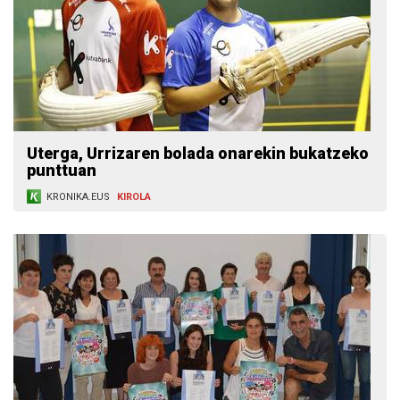
Uterga, Urrizaren bolada onarekin bukatzeko
punttuan
KRONIKA.EUS
KIROLA