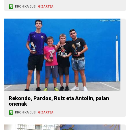
KRONIKA.EUS
GIZARTEA
Rekondo, Pardos, Ruiz eta Antolin, palan
onenak
KRONIKA.EUS
GIZARTEA