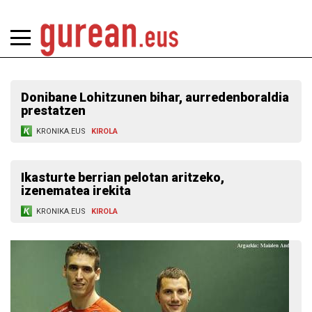
Donibane Lohitzunen bihar, aurredenboraldia
prestatzen
KRONIKA.EUS
KIROLA
Ikasturte berrian pelotan aritzeko,
izenematea irekita
KRONIKA.EUS
KIROLA