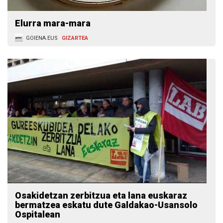
Elurra mara-mara
GOIENA.EUS
GIZARTEA
Osakidetzan zerbitzua eta lana euskaraz
bermatzea eskatu dute Galdakao-Usansolo
Ospitalean