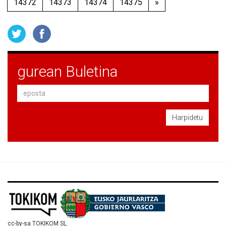
14372
14373
14374
14375
»
gurean Buletina
Harpidetu
cc-by-sa TOKIKOM SL.