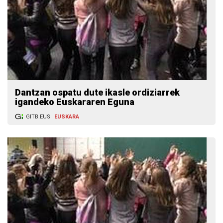
Dantzan ospatu dute ikasle ordiziarrek
igandeko Euskararen Eguna
GITB.EUS
EUSKARA