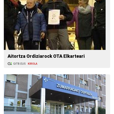
Aitortza Ordiziarock OTA Elkarteari
GITB.EUS
KIROLA