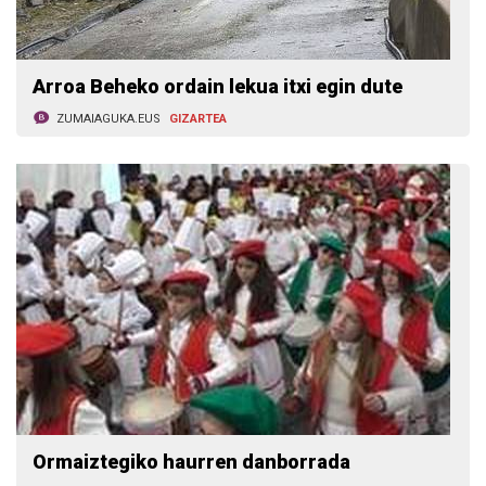
Arroa Beheko ordain lekua itxi egin dute
ZUMAIAGUKA.EUS
GIZARTEA
Ormaiztegiko haurren danborrada