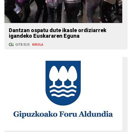
Dantzan ospatu dute ikasle ordiziarrek
igandeko Euskararen Eguna
GITB.EUS
KIROLA