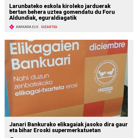
Larunbateko eskola kiroleko jarduerak
bertan behera uztea gomendatu du Foru
Aldundiak, eguraldiagatik
KARKARA.EUS
GIZARTEA
Janari Bankurako elikagaiak jasoko dira gaur
eta bihar Eroski supermerkatuetan