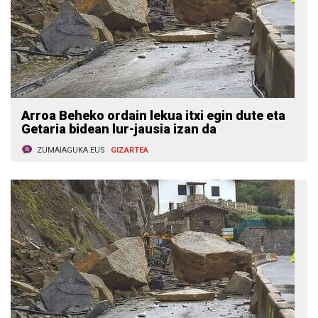
Arroa Beheko ordain lekua itxi egin dute eta
Getaria bidean lur-jausia izan da
ZUMAIAGUKA.EUS
GIZARTEA