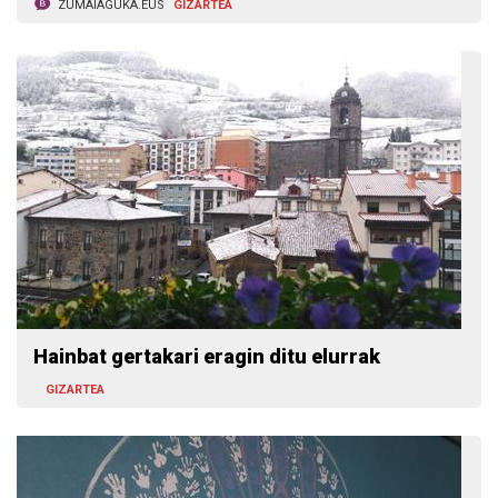
ZUMAIAGUKA.EUS
GIZARTEA
Hainbat gertakari eragin ditu elurrak
GIZARTEA