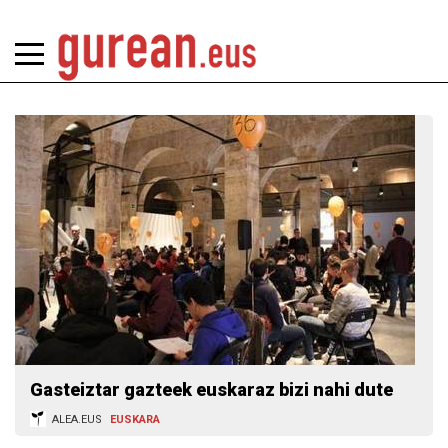
Gasteiztar gazteek euskaraz bizi nahi dute
ALEA.EUS
EUSKARA