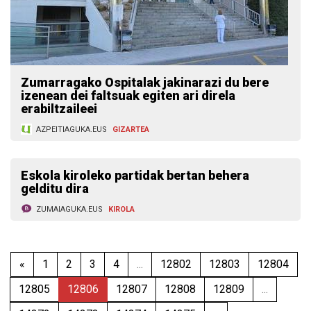
Zumarragako Ospitalak jakinarazi du bere
izenean dei faltsuak egiten ari direla
erabiltzaileei
AZPEITIAGUKA.EUS
GIZARTEA
Eskola kiroleko partidak bertan behera
gelditu dira
ZUMAIAGUKA.EUS
KIROLA
«
1
2
3
4
...
12802
12803
12804
12805
12806
12807
12808
12809
...