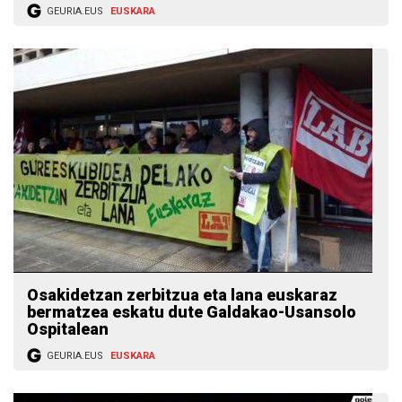
GEURIA.EUS
EUSKARA
Osakidetzan zerbitzua eta lana euskaraz
bermatzea eskatu dute Galdakao-Usansolo
Ospitalean
GEURIA.EUS
EUSKARA