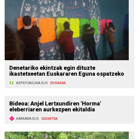
Denetariko ekintzak egin dituzte
ikastetxeetan Euskararen Eguna ospatzeko
AZPEITIAGUKA.EUS
EUSKARA
Bideoa: Anjel Lertxundiren 'Horma'
eleberriaren aurkezpen ekitaldia
KARKARA.EUS
GIZARTEA